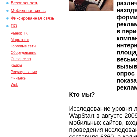
разли
Безопасность
наход
Мобильная связь
форми
Фиксированная связь
реклам
ПО
в пери
Рынок ПК
компан
Маркетинг
интер
Торговые сети
площа
Оборудование
весьм
Outsourcing
вызыв
Кадры
Регулирование
опрос 
Финансы
показ
Web
реклам
Кто мы?
Исследование уровня 
WapStart в августе 200
мобильных сайтов, вхо
проведения исследован
составило 6360, а коли