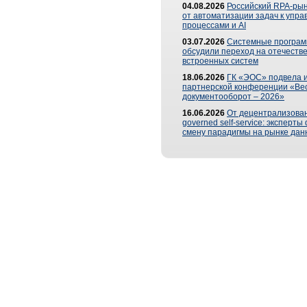
04.08.2026
Российский RPA-рын
от автоматизации задач к упр
процессами и AI
03.07.2026
Системные програ
обсудили переход на отечеств
встроенных систем
18.06.2026
ГК «ЭОС» подвела и
партнерской конференции «Ве
документооборот – 2026»
16.06.2026
От децентрализован
governed self-service: эксперт
смену парадигмы на рынке дан