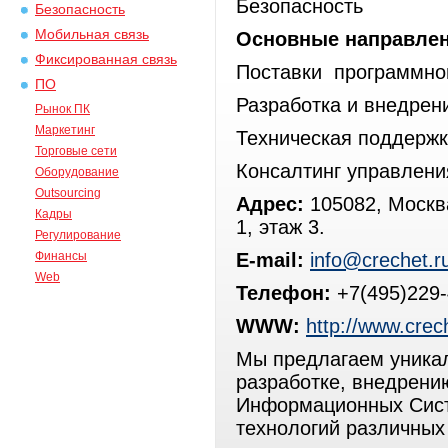
Безопасность
Безопасность
Мобильная связь
Основные направлен
Фиксированная связь
Поставки программног
ПО
Разработка и внедрен
Рынок ПК
Маркетинг
Техническая поддержк
Торговые сети
Консалтинг управлени
Оборудование
Outsourcing
Адрес:
105082, Москва
Кадры
1, этаж 3.
Регулирование
Финансы
E-mail:
info@crechet.r
Web
Телефон:
+7(495)229-
WWW:
http://www.crec
Мы предлагаем уникал
разработке, внедрени
Информационных Систе
технологий различных