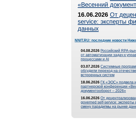
«Весенний документ
16.06.2026
От децен
service: эксперты 
данных
NNIT.RU: последние новости Ниж
04.08.2026
Российский RPA-рын
от автоматизации задач к упр
процессами и AI
03.07.2026
Системные програ
обсудили переход на отечеств
встроенных систем
18.06.2026
ГК «ЭОС» подвела и
партнерской конференции «Ве
документооборот – 2026»
16.06.2026
От децентрализован
governed self-service: эксперт
смену парадигмы на рынке дан