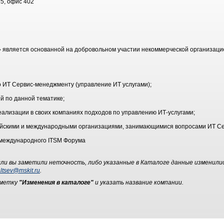
15, офис 402
 является основанной на добровольном участии некоммерческой организаци
 ИТ Сервис-менеджменту (управление ИТ услугами);
й по данной тематике;
еализации в своих компаниях подходов по управлению ИТ-услугами;
ийскими и международными организациями, занимающимися вопросами ИТ С
 международного ITSM Форума
ли вы заметили неточность, либо указанные в Каталоге данные изменили
ltsev@mskit.ru
.
ометку
"Изменения в каталоге"
и указать название компании.