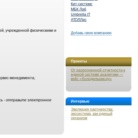
Кит-системс
МБК Лаб
Umbrella IT
АТОЛЛис
ей, учрежденной физическими и
Добавь свою компанию
Проекты
От разрозненной отчетности к
единой системе аналитики —
ервис-менеджмента;
кейс «Холодильник.ру»
сь - отправьте электронное
Интервью
Эволюция партнерства:
экосистема, как единый
организм