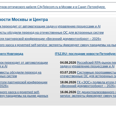
ров оптического кабеля CityTelecom.ru в Москве и в Санкт-Петербурге.
вости Москвы и Центра
 переходит от автоматизации задач к управлению процессами и AI
сты обсудили переход на отечественные ОС для встроенных систем
оги партнерской конференции «Весенний документооборот – 2026»
го хаоса к governed self-service: эксперты фиксируют смену парадигмы на р
него Новгорода
ITSZ.RU: последние новости Петербург
ок переходит от автоматизации
04.08.2026
Российский RPA-рынок пе
 и AI
задач к управлению процессами и AI
мисты обсудили переход на
03.07.2026
Системные программисты
ных систем
отечественные ОС для встроенных с
итоги партнерской конференции
18.06.2026
ГК «ЭОС» подвела итоги 
 2026»
«Весенний документооборот – 2026»
ого хаоса к governed self-
16.06.2026
От децентрализованного ха
мену парадигмы на рынке данных
service: эксперты фиксируют смену 