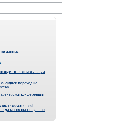
ынке данных
а
реходит от автоматизации
 обсудили переход на
истем
партнерской конференции
оса к governed self-
парадигмы на рынке данных