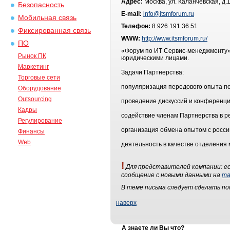
Адрес:
Москва, ул. Каланчевская, д.
Безопасность
E-mail:
info@itsmforum.ru
Мобильная связь
Телефон:
8 926 191 36 51
Фиксированная связь
WWW:
http://www.itsmforum.ru/
ПО
«Форум по ИТ Сервис-менеджменту»
Рынок ПК
юридическими лицами.
Маркетинг
Задачи Партнерства:
Торговые сети
популяризация передового опыта по
Оборудование
Outsourcing
проведение дискуссий и конференци
Кадры
содействие членам Партнерства в р
Регулирование
организация обмена опытом с росс
Финансы
Web
деятельность в качестве отделения
!
Для представителей компании: ес
сообщение с новыми данными на
ma
В теме письма следует сделать п
наверх
А знаете ли Вы что?