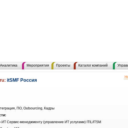
Аналитика
Мероприятия
Проекты
Каталог компаний
Управ
Н
ru:
itSMF Россия
теграция, ПО, Outsourcing, Кадры
сти:
 ИТ Сервис-менеджменту (управление ИТ услугами) ITIL/ITSM