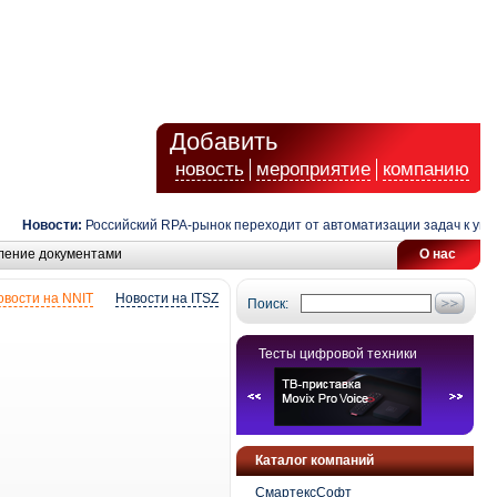
Добавить
новость
мероприятие
компанию
Новости:
Российский RPA-рынок переходит от автоматизации задач к управ
ление документами
О нас
овости на NNIT
Новости на ITSZ
Поиск:
Тесты цифровой техники
Каталог компаний
СмартексСофт