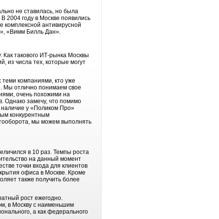
льно не ставилась, но была
В 2004 году в Москве появились
ие комплексной антивирусной
», «Вимм Билль Дан».
. Как такового ИТ-рынка Москвы
, из числа тех, которые могут
с теми компаниями, кто уже
ее. Мы отлично понимаем свое
ниями, очень похожими на
 Однако замечу, что помимо
 наличие у «Поликом Про»
ным конкурентным
нтооборота, мы можем выполнять
еличился в 10 раз. Темпы роста
вительство на данный момент
естве точки входа для клиентов
крытия офиса в Москве. Кроме
воляет также получить более
ратный рост ежегодно.
м, в Москву с наименьшим
онального, а как федерального