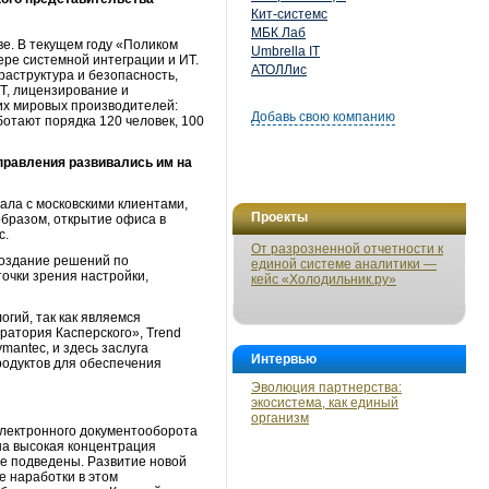
Кит-системс
МБК Лаб
ве. В текущем году «Поликом
Umbrella IT
ере системной интеграции и ИТ.
АТОЛЛис
аструктура и безопасность,
Т, лицензирование и
их мировых производителей:
Добавь свою компанию
работают порядка 120 человек, 100
правления развивались им на
ала c московскими клиентами,
Проекты
образом, открытие офиса в
с.
От разрозненной отчетности к
создание решений по
единой системе аналитики —
очки зрения настройки,
кейс «Холодильник.ру»
гий, так как являемся
оратория Касперского», Trend
mantec, и здесь заслуга
Интервью
родуктов для обеспечения
Эволюция партнерства:
экосистема, как единый
организм
электронного документооборота
на высокая концентрация
не подведены. Развитие новой
е наработки в этом