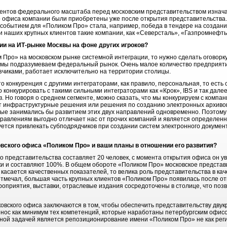
лиентов федерального масштаба перед московским представительством изнача
о офиса компании были приобретены уже после открытия представительства. 
событием для «Поликом Про» стала, например, победа в тендере на создан
и наших крупных клиентов такие компании, как «Северсталь», «Газпромнефть
ии на ИТ-рынке Москвы на фоне других игроков?
м Про» на московском рынке системной интеграции, то нужно сделать оговорку
м, мы подразумеваем федеральный рынок. Очень малое количество предприятий
чиками, работает исключительно на территории столицы.
то конкуренция с другими интеграторами, как правило, персональная, то есть 
о конкурировать с такими сильными интеграторами как «Крок», IBS и так дал
в. Но говоря о среднем сегменте, можно сказать, что мы конкурируем с компа
 инфраструктурные решения или решения по созданию электронных архивов.
рые занимались бы развитием этих двух направлений одновременно. Поэтому
равлениям выгодно отличает нас от прочих компаний и является определен
буется привлекать субподрядчиков при создании систем электронного докуме
овского офиса «Поликом Про
» и ваши планы в отношении его развития?
о представительства составляет 20 человек, с момента открытия офиса он ув
оки и составляют 100%. В общем обороте «Поликом Про» московское предста
касается качественных показателей, то велика роль представительства в кач
отмечал, большая часть крупных клиентов «Поликом Про» появилась после от
роприятия, выставки, отраслевые издания сосредоточены в столице, что поз
овского офиса заключаются в том, чтобы обеспечить представительству двук
нос как минимум тех компетенций, которые наработаны петербургским офисо
ной задачей является репозиционирование имени «Поликом Про» не как реги