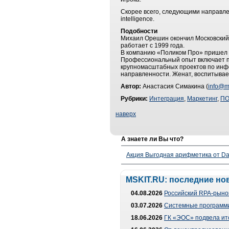
Скорее всего, следующими направле
intelligence.
Подобности
Михаил Орешин окончил Московский 
работает с 1999 года.
В компанию «Поликом Про» пришел в
Профессиональный опыт включает пр
крупномасштабных проектов по инфо
направленности. Женат, воспитывае
Автор:
Анастасия Симакина (
info@ms
Рубрики:
Интеграция
,
Маркетинг
,
П
наверх
А знаете ли Вы что?
Акция Выгодная арифметика от Da
MSKIT.RU: последние но
04.08.2026
Российский RPA-рынок
03.07.2026
Системные программи
18.06.2026
ГК «ЭОС» подвела ит