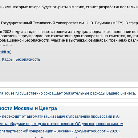
ниями, которые вскоре будет открыты в Москве, станет разработка портальн
Государственный Технический Университет им. Н. Э. Баумана (МГТУ). В сф
 2003 году и сегодня является одним из ведущих специалистов компании по 
оведение предпродажного консалтинга для корпоративных клиентов, подгот
рмационной безопасности, участие в выставках, семинарах, тренингах разл
т сына.
kit.ru
)
О
,
Кадры
,
Безопасность
taHouse.ru существенно сокращает обязательные расходы Вашего бизнеса.
вости Москвы и Центра
 переходит от автоматизации задач к управлению процессами и AI
сты обсудили переход на отечественные ОС для встроенных систем
оги партнерской конференции «Весенний документооборот – 2026»