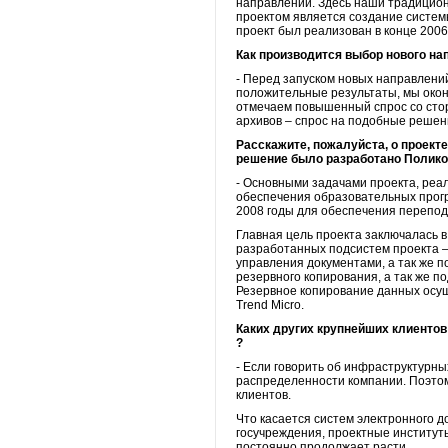
направлении. Здесь наши традицион
проектом является создание систем
проект был реализован в конце 2006
Как производится выбор нового н
- Перед запуском новых направлени
положительные результаты, мы окон
отмечаем повышенный спрос со сторо
архивов – спрос на подобные решени
Расскажите, пожалуйста, о проек
решение было разработано Поликом
- Основными задачами проекта, ре
обеспечения образовательных прог
2008 годы для обеспечения перепод
Главная цель проекта заключалась 
разработанных подсистем проекта —
управления документами, а так же 
резервного копирования, а так же п
Резервное копирование данных осуще
Trend Micro.
Каких других крупнейших клиентов
?
- Если говорить об инфраструктурны
распределенности компании. Поэтом
клиентов.
Что касается систем электронного д
госучреждения, проектные институт
постоянно продолжает расти.