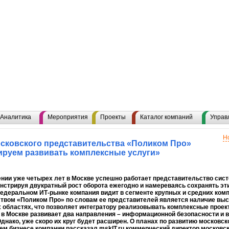
Аналитика
Мероприятия
Проекты
Каталог компаний
Управ
Н
сковского представительства «Поликом Про»
руем развивать комплексные услуги»
нии уже четырех лет в Москве успешно работает представительство сис
нстрируя двукратный рост оборота ежегодно и намереваясь сохранять эт
едеральном ИТ-рынке компания видит в сегменте крупных и средних ком
вом «Поликом Про» по словам ее представителей является наличие выс
 областях, что позволяет интегратору реализовывать комплексные проек
 в Москве развивает два направления – информационной безопасности и
Однако, уже скоро их круг будет расширен. О планах по развитию московс
ем бизнесе компании рассказал mskIT.ru коммерческий директор московс