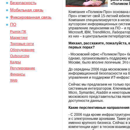
Безопасность
«Поликом 
Мобильная связь
Компания «Поликом Про» основана в 
Про» отметит свой 15-летний юбилей
Фиксированная связь
Компания специализируется в неско
аутсорсинг информационных систем,
ПО
управление лицензиями на ПО – и п
Рынок ПК
Microsoft, IBM, TrendMicro, Лаборато
из них – в центральном петербургск
Маркетинг
Михаил, расскажите, пожалуйста, 
Торговые сети
первых порах?
Оборудование
- Московский офис «Поликом Про» бы
Outsourcing
однако, организовывать поддержку и
Кадры
Москве, было вполне логичным. Это
Регулирование
До середины 2006 года московским 
информационной безопасности на баз
Финансы
управления и поддержки ИТ-инфрастр
Web
Сейчас мы предлагаем не только про
системным интегратором. Ключевым д
Micro, Symantec, Aladdin и некотор
московского представительства явля
доступности данных.
Какие перспективные направления
- С 2006 года кроме инфраструктур
и с электронными архивами. Такие 
именно крупного бизнеса. Сейчас в 
компетенции идет в тесном взаимод