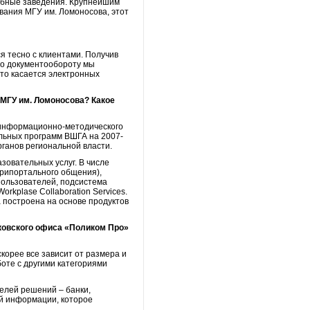
чебные заведения. Крупнейшим
вания МГУ им. Ломоносова, этот
я тесно с клиентами. Получив
По документообороту мы
что касается электронных
МГУ им. Ломоносова? Какое
 информационно-методического
льных программ ВШГА на 2007-
ганов региональной власти.
зовательных услуг. В числе
трипортального общения),
пользователей, подсистема
rkplase Collaboration Services.
а построена на основе продуктов
сковского офиса «Поликом Про»
корее все зависит от размера и
оте с другими категориями
телей решений – банки,
ой информации, которое