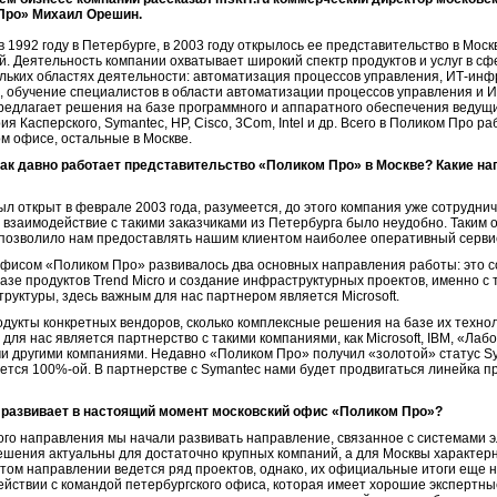
Про» Михаил Орешин.
1992 году в Петербурге, в 2003 году открылось ее представительство в Моск
. Деятельность компании охватывает широкий спектр продуктов и услуг в сф
льких областях деятельности: автоматизация процессов управления, ИТ-инфр
 обучение специалистов в области автоматизации процессов управления и И
редлагает решения на базе программного и аппаратного обеспечения ведущ
рия Касперского, Symantec, HP, Cisco, 3Com, Intel и др. Всего в Поликом Про 
ом офисе, остальные в Москве.
как давно работает представительство «Поликом Про» в Москве? Какие на
л открыт в феврале 2003 года, разумеется, до этого компания уже сотруднич
 взаимодействие c такими заказчиками из Петербурга было неудобно. Таким 
 позволило нам предоставлять нашим клиентом наиболее оперативный серви
офисом «Поликом Про» развивалось два основных направления работы: это 
е продуктов Trend Micro и создание инфраструктурных проектов, именно с т
уктуры, здесь важным для нас партнером является Microsoft.
дукты конкретных вендоров, сколько комплексные решения на базе их техноло
ля нас является партнерство с такими компаниями, как Microsoft, IBM, «Лаб
ыми другими компаниями. Недавно «Поликом Про» получил «золотой» статус Sy
ется 100%-ой. В партнерстве с Symantec нами будет продвигаться линейка п
 развивает в настоящий момент московский офис «Поликом Про»?
ного направления мы начали развивать направление, связанное с системами 
решения актуальны для достаточно крупных компаний, а для Москвы характер
этом направлении ведется ряд проектов, однако, их официальные итоги еще 
ействии с командой петербургского офиса, которая имеет хорошие экспертны