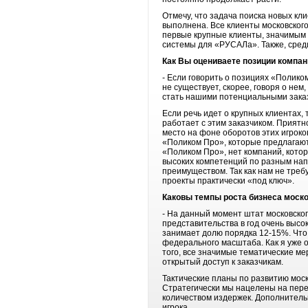
Отмечу, что задача поиска новых к
выполнена. Все клиенты московског
первые крупные клиенты, значимым 
системы для «РУСАЛа». Также, сред
Как Вы оцениваете позиции компан
- Если говорить о позициях «Полико
не существует, скорее, говоря о не
стать нашими потенциальными заказ
Если речь идет о крупных клиентах, 
работает с этим заказчиком. Приятн
место на фоне оборотов этих игроко
«Поликом Про», которые предлагают
«Поликом Про», нет компаний, кото
высоких компетенций по разным нап
преимуществом. Так как нам не тре
проекты практически «под ключ».
Каковы темпы роста бизнеса моск
- На данный момент штат московског
представительства в год очень выс
занимает долю порядка 12-15%. Что 
федерального масштаба. Как я уже 
того, все значимые тематические ме
открытый доступ к заказчикам.
Тактические планы по развитию моск
Стратегически мы нацелены на пере
количеством издержек. Дополнитель
игрока.