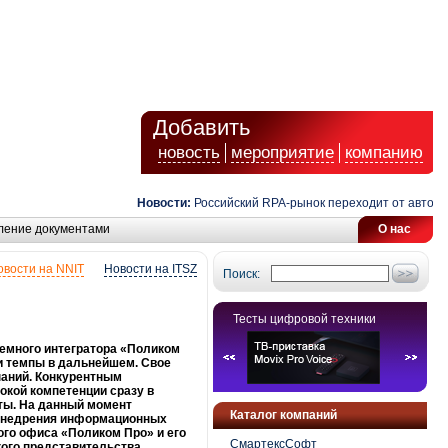
Добавить
новость
мероприятие
компанию
Новости:
Российский RPA-рынок переходит от автоматиза
ление документами
О нас
овости на NNIT
Новости на ITSZ
Поиск:
Тесты цифровой техники
темного интегратора «Поликом
и темпы в дальнейшем. Свое
паний. Конкурентным
окой компетенции сразу в
ты. На данный момент
Каталог компаний
 внедрения информационных
кого офиса «Поликом Про» и его
СмартексСофт
кого представительства