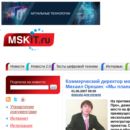
Новости
Новости 2.0
Тесты цифровой техники
Интервью
Коммерческий директор мо
Подписка на новости:
Михаил Орешин: «Мы плани
01.06.2007 09:00
версия для печати
На протяже
Про», демо
Управление
место на ф
документами
преимущест
нескольких
Интернет
интегратор
Интеграция
проектов. 
роли в общ