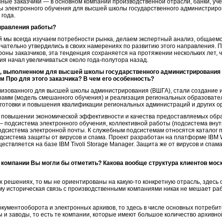
ные заказчики — в основном компании производственной отрасли, банки, у
ы электронного обучения для высшей школы государственного администриро
 года.
аправления работы?
й мы всегда изучаем потребности рынка, делаем экспертный анализ, общаемс
чательно утвердились в своих намерениях по развитию этого направления. 
ны заказчиков, эта тенденция сохраняется на протяжении нескольких лет, 
я начал увеличиваться около года-полутора назад.
те, выполненном для высшей школы государственного администрирования 
 Про для этого заказчика? В чем его особенность?
ализованного для высшей школы администрирования (ВШГА), стали создание
рамм (модель смешанного обучения) и реализация региональных образовате
готовки и повышения квалификации региональных администраций и других ор
в повышении экономической эффективности и качества предоставляемых обра
 подсистема электронного обучения, коллективной работы (подсистема вну
подсистема электронной почты. К служебным подсистемам относятся каталог 
одсистема защиты от вирусов и спама. Проект разработан на платформе IBM Wo
ствляется на базе IBM Tivoli Storage Manager. Защита же от вирусов и спам
 компании Вы могли бы отметить? Какова вообще структура клиентов мо
х решениях, то мы не ориентированы на какую-то конкретную отрасль, здесь с
у историческая связь с производственными компаниями никак не мешает раб
окументооборота и электронных архивов, то здесь в числе основных потреби
ы и заводы, то есть те компании, которые имеют большое количество архивн