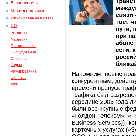
ТрансТ
Безопасность
между
Мобильная связь
связи 
Фиксированная связь
том, ч
ПО
пути,
Рынок ПК
при на
Маркетинг
абонен
Торговые сети
сети, 
Оборудование
россий
Outsourcing
ближай
Кадры
Регулирование
Напомним, новые прав
Финансы
конкурентным, действу
Web
времени пропуск траф
трафика был разреше
середине 2006 года л
были все крупные фед
«Голден Телеком», «Т
Business Services)), 
карточных услугах («