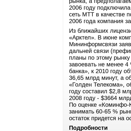
рынка, а предполагае
2006 году подключила 
сеть МТТ в качестве п
2006 года компания з
Из ближайших лицензи
«Арктел». В июне ком
Мининформсвязи заявк
дальней связи (префи
планы по этому рынку
завоевать не менее 4
банка», к 2010 году о
36,65 млрд минут, а о
«Голден Телекома», о
году составил $2,8 мл
2008 году - $3664 млр
По оценке «Коминфо-К
занимать 60-65 % рынк
остаток придется на о
Подробности