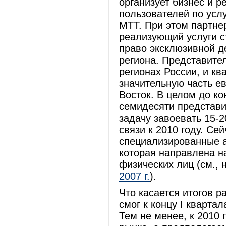
организует бизнес и 
пользователей по усл
МТТ. При этом партне
реализующий услуги с
право эксклюзивной де
региона. Представите
регионах России, и к
значительную часть е
Восток. В целом до ко
семидесяти представи
задачу завоевать 15-
связи к 2010 году. Се
специализированные а
которая направлена н
физических лиц (см.,
2007 г.
).
Что касается итогов р
смог к концу I кварта
Тем не менее, к 2010 