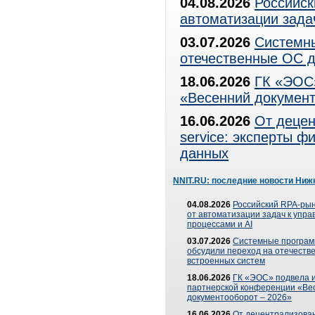
04.08.2026
Российск
автоматизации зада
03.07.2026
Системны
отечественные ОС д
18.06.2026
ГК «ЭОС»
«Весенний документ
16.06.2026
От децен
service: эксперты 
данных
NNIT.RU: последние новости Ниж
04.08.2026
Российский RPA-рын
от автоматизации задач к упр
процессами и AI
03.07.2026
Системные програ
обсудили переход на отечеств
встроенных систем
18.06.2026
ГК «ЭОС» подвела и
партнерской конференции «Ве
документооборот – 2026»
16.06.2026
От децентрализован