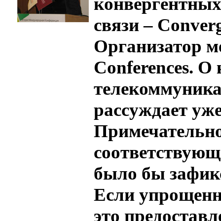
конвергентных 
связи – Converg
Организатор м
Conferences. О
телекоммуника
рассуждает уже
Примечательно,
соответствующе
было бы зафикс
Если упрощенно
это предоставл