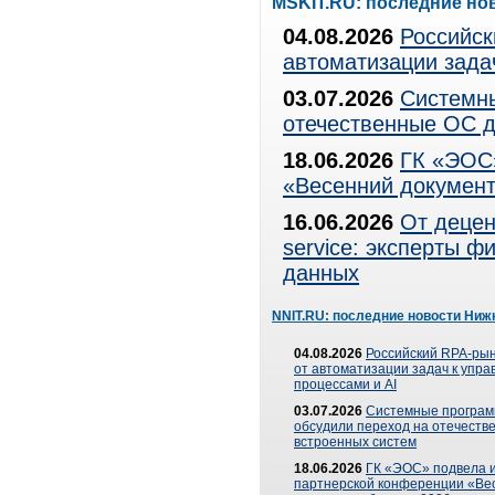
MSKIT.RU: последние но
04.08.2026
Российск
автоматизации зада
03.07.2026
Системны
отечественные ОС д
18.06.2026
ГК «ЭОС»
«Весенний документ
16.06.2026
От децен
service: эксперты 
данных
NNIT.RU: последние новости Ниж
04.08.2026
Российский RPA-рын
от автоматизации задач к упр
процессами и AI
03.07.2026
Системные програ
обсудили переход на отечеств
встроенных систем
18.06.2026
ГК «ЭОС» подвела и
партнерской конференции «Ве