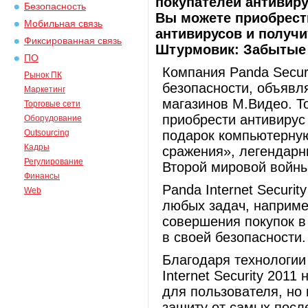
покупателей антивирус
Безопасность
Вы можете приобрест
Мобильная связь
антивирусов и получи
Фиксированная связь
Штурмовик: Забытые 
ПО
Компания Panda Secur
Рынок ПК
безопасности, объявля
Маркетинг
магазинов М.Видео. Т
Торговые сети
приобрести антивирус P
Оборудование
Outsourcing
подарок компьютерную
Кадры
сражения», легендар
Регулирование
Второй мировой войны
Финансы
Panda Internet Securi
Web
любых задач, наприме
совершения покупок в
в своей безопасности.
Благодаря технологии
Internet Security 2011
для пользователя, но
защиту от самых посл