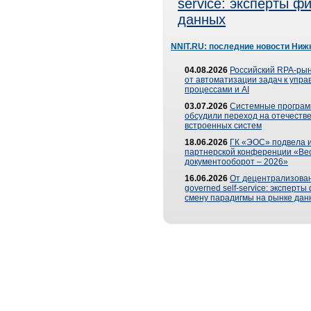
service: эксперты 
данных
NNIT.RU: последние новости Ниж
04.08.2026
Российский RPA-рын
от автоматизации задач к упр
процессами и AI
03.07.2026
Системные програ
обсудили переход на отечеств
встроенных систем
18.06.2026
ГК «ЭОС» подвела и
партнерской конференции «Ве
документооборот – 2026»
16.06.2026
От децентрализован
governed self-service: эксперт
смену парадигмы на рынке дан