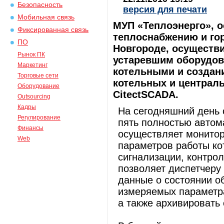
Безопасность
версия для печати
Мобильная связь
МУП «Теплоэнерго», о
Фиксированная связь
теплоснабжению и го
ПО
Новгороде, осуществи
Рынок ПК
устаревшим оборудо
Маркетинг
котельными и создан
Торговые сети
котельных и централь
Оборудование
CitectSCADA.
Outsourcing
Кадры
На сегодняшний день 
Регулирование
пять полностью автом
Финансы
осуществляет монитор
Web
параметров работы ко
сигнализации, контро
позволяет диспетчеру
данные о состоянии о
измеряемых параметра
а также архивировать