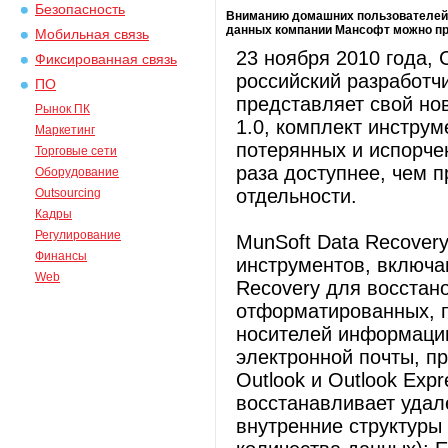
Безопасность
Вниманию домашних пользователей 
данных компании Мансофт можно пр
Мобильная связь
23 ноября 2010 года,
Фиксированная связь
российский разработч
ПО
представляет свой нов
Рынок ПК
1.0, комплект инстру
Маркетинг
потерянных и испорче
Торговые сети
раза доступнее, чем п
Оборудование
отдельности.
Outsourcing
Кадры
Регулирование
MunSoft Data Recovery
Финансы
инструментов, включа
Web
Recovery для восстан
отформатированных, 
носителей информации
электронной почты, пр
Outlook и Outlook Exp
восстанавливает удал
внутренние структуры