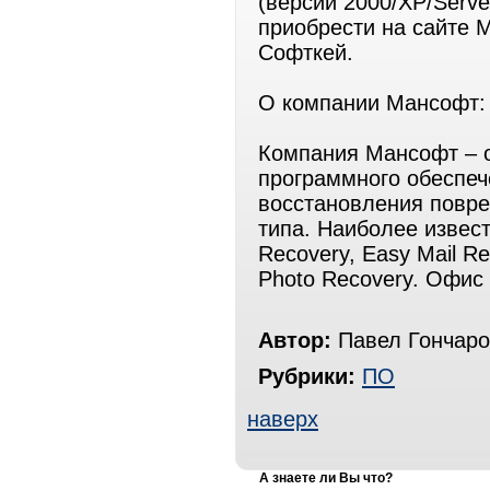
(версии 2000/XP/Serve
приобрести на сайте М
Софткей.
О компании Мансофт:
Компания Мансофт – о
программного обеспеч
восстановления повре
типа. Наиболее извес
Recovery, Easy Mail Re
Photo Recovery. Офис
Автор:
Павел Гончаро
Рубрики:
ПО
наверх
А знаете ли Вы что?