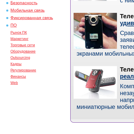
с ним
Безопасность
Мобильная связь
Теле
Фиксированная связь
уди
ПО
Срав
Рынок ПК
заяв
Маркетинг
Торговые сети
теле
Оборудование
экранами мобильных 
Outsourcing
Кадры
Теле
Регулирование
реал
Финансы
Web
Комп
неза
напр
миниатюрные мобильн