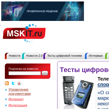
Новости
Новости 2.0
Тесты цифровой техники
Интервью
Тесты цифров
Подписка на новости:
Теле
спор
Управление
«О с
документами
марк
Интернет
неко
Интеграция