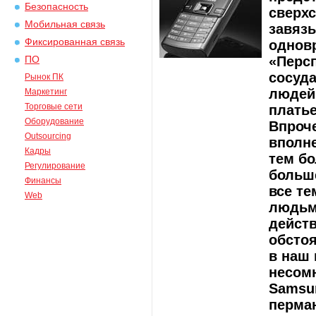
Безопасность
сверхс
Мобильная связь
завязы
Фиксированная связь
однов
«Персп
ПО
сосуда
Рынок ПК
людей
Маркетинг
Торговые сети
платье
Оборудование
Впроче
Outsourcing
вполн
Кадры
тем бо
Регулирование
больше
Финансы
все те
Web
людьм
действ
обсто
в наш 
несомн
Samsu
перман