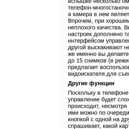
вспышке несколько омр
телефон-многостаночни
а камера в нем являе
Впрочем, при хорошем
неплохого качества. 
настроек дополнено т
интерфейсом управлен
другой выскакивают н
же именно вы делаете
до 15 снимков (в реж
предлагает воспользо
видоискателя для съе
Другие функции
Поскольку в телефоне 
управление будет сло
происходит, несмотря 
ими можно по очереди
кнопкой с одной на д
спрашивает, какой кар