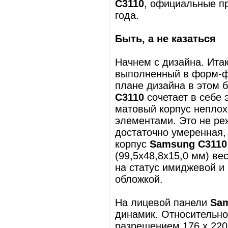
C3110
, официальные пр
года.
Быть, а не казаться
Начнем с дизайна. Ита
выполненный в форм-ф
плане дизайна в этом 
C3110
сочетает в себе
матовый корпус неплох
элементами. Это не реж
достаточно умеренная, 
корпус
Samsung C3110
(99,5х48,8х15,0 мм) ве
на статус имиджевой и
обложкой.
На лицевой панели
Sa
динамик. Относительно
разрешением 176 x 220