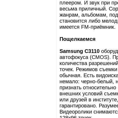
плеером. И звук при п
весьма приличный. Сор
жанрам, альбомам, под
становится либо мелод
имеется FM-приёмник.
Пощелкаемся
Samsung C3110
оборуд
автофокуса (CMOS). Пр
количества разрешений
точек. Режимов съемки 
обычная. Есть видоиск
немало: черно-белый, н
признать относительно 
внешних условий съем
или друзей в институт
гарантировано. Разуме
Видеоролики снимаются
128х96 точек.