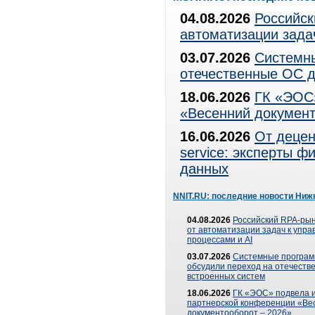
04.08.2026
Российск
автоматизации зада
03.07.2026
Системны
отечественные ОС д
18.06.2026
ГК «ЭОС»
«Весенний документ
16.06.2026
От децен
service: эксперты 
данных
NNIT.RU: последние новости Ниж
04.08.2026
Российский RPA-рын
от автоматизации задач к упр
процессами и AI
03.07.2026
Системные програ
обсудили переход на отечеств
встроенных систем
18.06.2026
ГК «ЭОС» подвела и
партнерской конференции «Ве
документооборот – 2026»