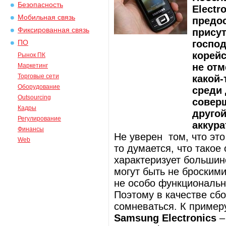
Безопасность
Electr
Мобильная связь
предос
Фиксированная связь
присут
господ
ПО
корейс
Рынок ПК
не отм
Маркетинг
Торговые сети
какой-
Оборудование
среди 
Outsourcing
соверш
Кадры
друго
Регулирование
аккура
Финансы
Не уверен том, что это
Web
то думается, что такое
характеризует большин
могут быть не броским
не особо функциональн
Поэтому в качестве сб
сомневаться. К пример
Samsung Electronics
–