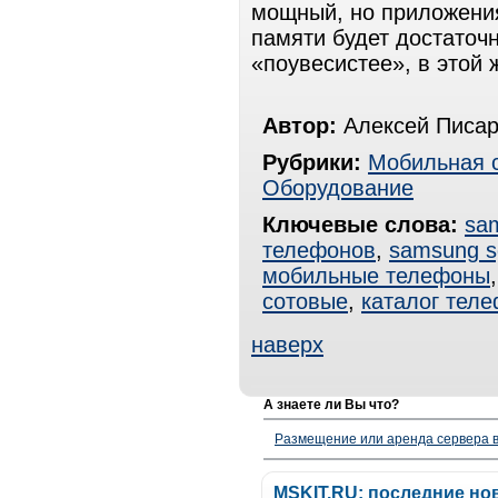
мощный, но приложения
памяти будет достаточн
«поувесистее», в этой
Автор:
Алексей Писар
Рубрики:
Мобильная 
Оборудование
Ключевые слова:
sa
телефонов
,
samsung s
мобильные телефоны
сотовые
,
каталог тел
наверх
А знаете ли Вы что?
Размещение или аренда сервера в
MSKIT.RU: последние но