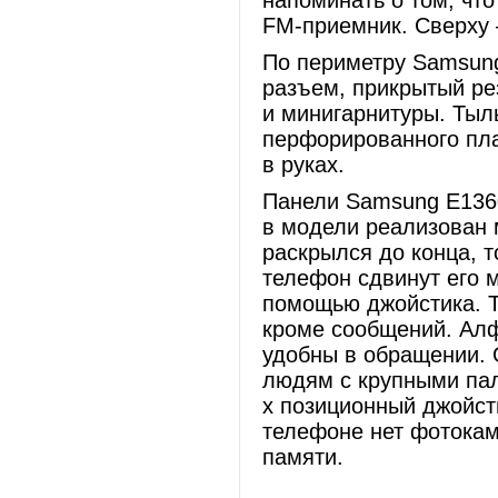
напоминать о том, чт
FM-приемник. Сверху 
По периметру Samsung
разъем, прикрытый ре
и минигарнитуры. Тыл
перфорированного пла
в руках.
Панели Samsung E1360
в модели реализован 
раскрылся до конца, т
телефон сдвинут его 
помощью джойстика. Т
кроме сообщений. Ал
удобны в обращении. 
людям с крупными пал
х позиционный джойст
телефоне нет фотокам
памяти.