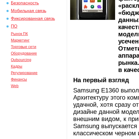
Безопасность
«раск
Мобильная связь
«бюдж
Фиксированная связь
данны
качест
ПО
модели
Рынок ПК
усечен
Маркетинг
Торговые сети
Отмети
Оборудование
аппара
Outsourcing
рынка.
Кадры
в каче
Регулирование
На первый взгляд
Финансы
Web
Samsung E1360 выпол
Архитектуру этого ком
удачной, хотя сразу о
дизайне данной модели
внешним видом, к при
Samsung выпускается 
классическом черном 