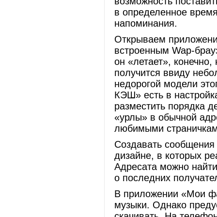
возможность поставит
в определенное время
напоминания.
Открываем приложени
встроенным Wap-брауз
он «летает», конечно,
получится ввиду небо
недорогой модели этог
КЭШ» есть в настройк
разместить порядка д
«урлы» в обычной адр
любимыми страничка
Создавать сообщения 
дизайне, в которых р
Адресата можно найти
о последних получател
В приложении «Мои ф
музыки. Однако преду
скачивать. На телефо