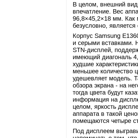
В целом, внешний вид
впечатление. Вес аппа
96,8×45,2×18 мм. Как 
безусловно, является
Корпус Samsung E1360
и серыми вставками. 
STN-дисплей, поддер
имеющий диагональ 4,
худшие характеристик
меньшее количество ц
удешевляет модель. Т
обзора экрана - на н
тогда цвета будут каз
информация на диспле
целом, яркость диспл
аппарата в такой цено
помещаются четыре с
Под дисплеем выграви