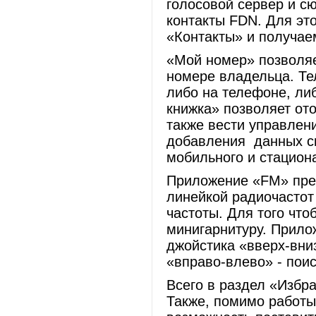
голосовой сервер и с
контакты FDN. Для эт
«Контакты» и получае
«Мой номер» позволя
номере владельца. Те
либо на телефоне, ли
книжка» позволяет от
также вести управлен
добавления данных св
мобильного и стацио
Приложение «FM» пред
линейкой радиочастот
частоты. Для того чт
минигарнитуру. Прил
джойстика «вверх-вни
«вправо-влево» - поис
Всего в раздел «Избр
Также, помимо работы