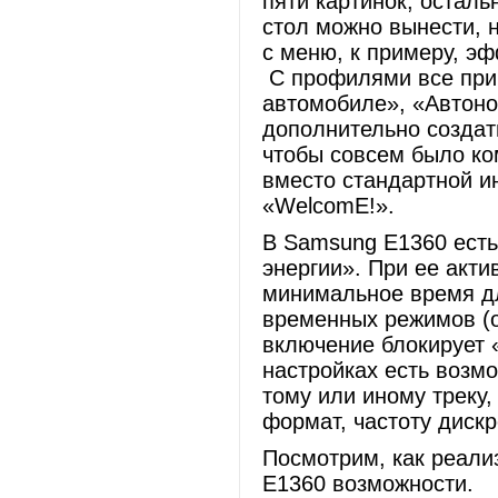
пяти картинок, осталь
стол можно вынести, 
с меню, к примеру, эф
С профилями все прив
автомобиле», «Автоно
дополнительно создат
чтобы совсем было ко
вместо стандартной и
«WelcomE!».
В Samsung E1360 есть
энергии». При ее акт
минимальное время дл
временных режимов (от
включение блокирует 
настройках есть возм
тому или иному треку,
формат, частоту дискр
Посмотрим, как реали
E1360 возможности.