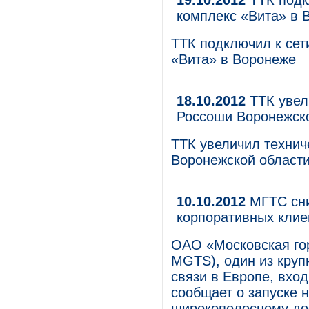
19.10.2012
ТТК подк
комплекс «Вита» в 
ТТК подключил к сет
«Вита» в Воронеже
18.10.2012
ТТК увел
Россоши Воронежск
ТТК увеличил технич
Воронежской област
10.10.2012
МГТС сни
корпоративных клие
ОАО «Московская го
MGTS), один из круп
связи в Европе, вхо
сообщает о запуске 
широкополосному дос