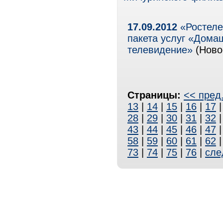
17.09.2012
«Ростеле
пакета услуг «Дома
телевидение»
(Новос
Страницы:
<< пред
13
|
14
|
15
|
16
|
17
28
|
29
|
30
|
31
|
32
43
|
44
|
45
|
46
|
47
58
|
59
|
60
|
61
|
62
73
|
74
|
75
|
76
|
сле