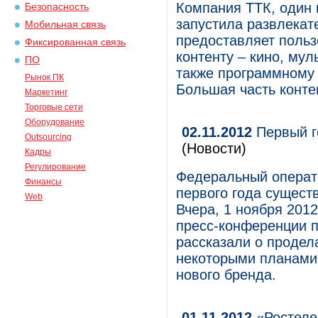
Компания ТТК, один 
Безопасность
запустила развлекат
Мобильная связь
предоставляет польз
Фиксированная связь
контенту – кино, му
ПО
также программному
Рынок ПК
Большая часть конте
Маркетинг
Торговые сети
Оборудование
02.11.2012
Первый г
Outsourcing
(Новости)
Кадры
Регулирование
Федеральный операто
Финансы
первого года сущест
Web
Вчера, 1 ноября 2012
пресс-конференции п
рассказали о продела
некоторыми планами
нового бренда.
01.11.2012
«Ростеле