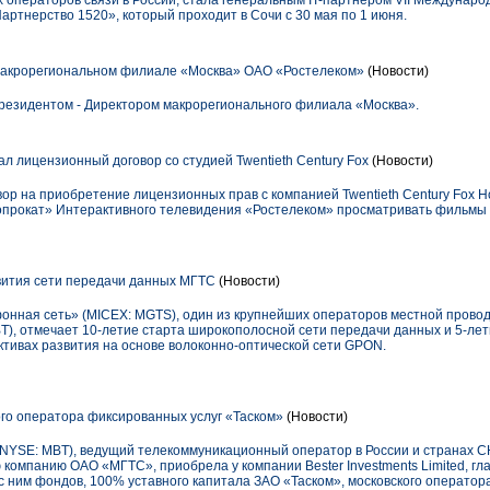
х операторов связи в России, стала генеральным IT-партнером VII Междунар
ртнерство 1520», который проходит в Сочи с 30 мая по 1 июня.
макрорегиональном филиале «Москва» ОАО «Ростелеком»
(Новости)
резидентом - Директором макрорегионального филиала «Москва».
л лицензионный договор со студией Twentieth Century Fox
(Новости)
р на приобретение лицензионных прав с компанией Twentieth Century Fox Ho
прокат» Интерактивного телевидения «Ростелеком» просматривать фильмы ст
вития сети передачи данных МГТС
(Новости)
онная сеть» (MICEX: MGTS), один из крупнейших операторов местной провод
T), отмечает 10-летие старта широкополосной сети передачи данных и 5-ле
ктивах развития на основе волоконно-оптической сети GPON.
го оператора фиксированных услуг «Таском»
(Новости)
SE: MBT), ведущий телекоммуникационный оператор в России и странах СНГ
 компанию ОАО «МГТС», приобрела у компании Bester Investments Limited, г
 ним фондов, 100% уставного капитала ЗАО «Таском», московского оператора