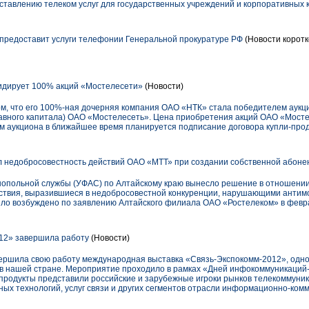
ставлению телеком услуг для государственных учреждений и корпоративных 
едоставит услуги телефонии Генеральной прокуратуре РФ
(Новости коротк
идирует 100% акций «Мостелесети»
(Новости)
м, что его 100%-ная дочерняя компания ОАО «НТК» стала победителем аукцио
авного капитала) ОАО «Мостелесеть». Цена приобретения акций ОАО «Мосте
ам аукциона в ближайшее время планируется подписание договора купли-прод
 недобросовестность действий ОАО «МТТ» при создании собственной абоне
опольной службы (УФАС) по Алтайскому краю вынесло решение в отношен
йствия, выразившиеся в недобросовестной конкуренции, нарушающими анти
ыло возбуждено по заявлению Алтайского филиала ОАО «Ростелеком» в февра
12» завершила работу
(Новости)
ершила свою работу международная выставка «Связь-Экспокомм-2012», одно
в нашей стране. Мероприятие проходило в рамках «Дней инфокоммуникаций-
продукты представили российские и зарубежные игроки рынков телекоммуни
ых технологий, услуг связи и других сегментов отрасли информационно-ком