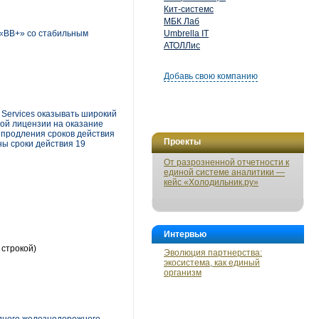
Кит-системс
МБК Лаб
 «ВВ+» со стабильным
Umbrella IT
АТОЛЛис
Добавь свою компанию
 Services оказывать широкий
вой лицензии на оказание
 продления сроков действия
Проекты
ны сроки действия 19
От разрозненной отчетности к
единой системе аналитики —
кейс «Холодильник.ру»
Интервью
 строкой)
Эволюция партнерства:
экосистема, как единый
организм