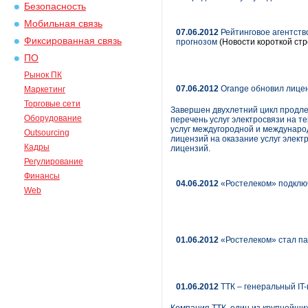
Безопасность
Мобильная связь
07.06.2012
Рейтинговое агентств
Фиксированная связь
прогнозом
(Новости короткой стр
ПО
Рынок ПК
07.06.2012
Orange обновил лиценз
Маркетинг
Торговые сети
Завершен двухлетний цикл продлен
Оборудование
перечень услуг электросвязи на т
услуг междугородной и междунаро
Outsourcing
лицензий на оказание услуг элект
Кадры
лицензий.
Регулирование
Финансы
04.06.2012
«Ростелеком» подклю
Web
01.06.2012
«Ростелеком» стал па
01.06.2012
ТТК – генеральный IT