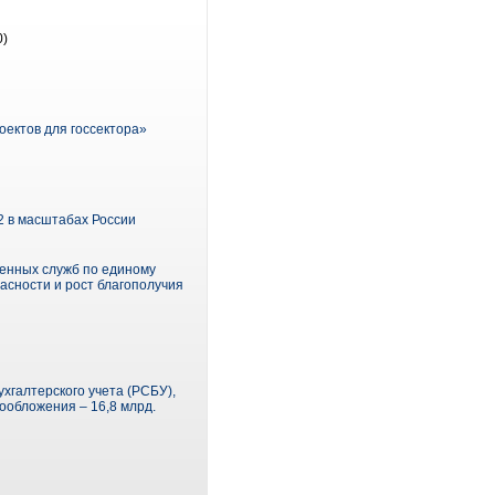
0)
оектов для госсектора»
 в масштабах России
енных служб по единому
асности и рост благополучия
хгалтерского учета (РСБУ),
гообложения – 16,8 млрд.