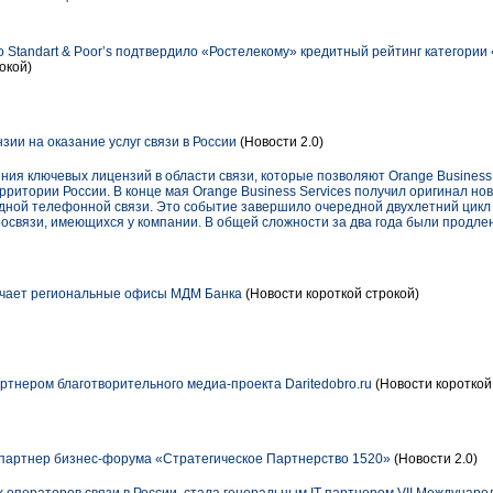
о Standart & Poor’s подтвердило «Ростелекому» кредитный рейтинг категории
окой)
ии на оказание услуг связи в России
(Новости 2.0)
ия ключевых лицензий в области связи, которые позволяют Orange Business
ерритории России. В конце мая Orange Business Services получил оригинал но
дной телефонной связи. Это событие завершило очередной двухлетний цикл
росвязи, имеющихся у компании. В общей сложности за два года были продле
чает региональные офисы МДМ Банка
(Новости короткой строкой)
ртнером благотворительного медиа-проекта Daritedobro.ru
(Новости короткой
-партнер бизнес-форума «Стратегическое Партнерство 1520»
(Новости 2.0)