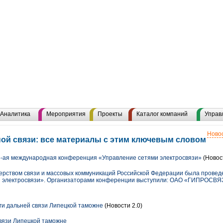
Аналитика
Мероприятия
Проекты
Каталог компаний
Управ
Новос
ой связи: все материалы с этим ключевым словом
8-ая международная конференция «Управление сетями электросвязи»
(Новос
терством связи и массовых коммуникаций Российской Федерации была прове
 электросвязи». Организаторами конференции выступили: ОАО «ГИПРОСВЯЗ
ги дальней связи Липецкой таможне
(Новости 2.0)
связи Липецкой таможне