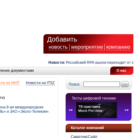
Добавить
новость
мероприятие
компанию
Новости:
Российский RPA-рынок переходит от автомат
ление документами
О нас
ти на NNIT
Новости на ITSZ
Поиск:
ти)
Тесты цифровой техники
дена 8-ая международная
Ь» и ЗАО «Экспо-Телеком».
Каталог компаний
СмартексСофт