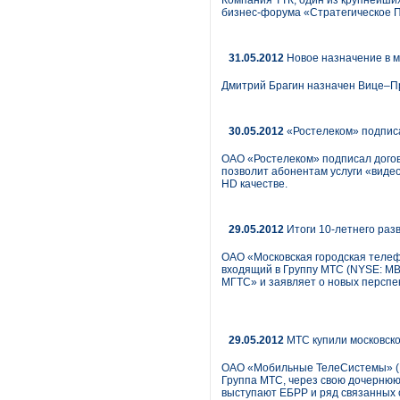
Компания ТТК, один из крупнейши
бизнес-форума «Стратегическое Па
31.05.2012
Новое назначение в 
Дмитрий Брагин назначен Вице–П
30.05.2012
«Ростелеком» подписа
ОАО «Ростелеком» подписал догово
позволит абонентам услуги «видео
HD качестве.
29.05.2012
Итоги 10-летнего раз
ОАО «Московская городская телеф
входящий в Группу МТС (NYSE: MB
МГТС» и заявляет о новых перспе
29.05.2012
МТС купили московско
ОАО «Мобильные ТелеСистемы» (NY
Группа МТС, через свою дочернюю
выступают ЕБРР и ряд связанных с