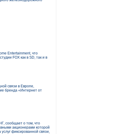
одного железнодорожного
me Entertainment, что
удии FOX как в SD, так и в
ной связи в Европе,
тие бренда «Интернет от
, сообщает о том, что
лавными акционерами которой
 услуг фиксированной связи,