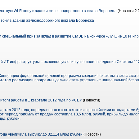
латную Wi-Fi зону в здании железнодорожного вокзала Воронежа
(Новости 2.
i зону в здании железнодорожного вокзала Воронежа
 специальный приз за вклад в развитие СМЭВ на конкурсе «Лучшие 10 ИТ-пр
 ИТ-инфраструктуры – основное условие успешного внедрения Системы-112
 Концепцию федеральной целевой программы создания системы вызова экстр
ультатом реализации программы должно стать укрепление национальной безоп
итоги работы в 1 квартале 2012 года по РСБУ
(Новости)
артал 2012 года, определенная в соответствии с российскими стандартами бу
этот период прибыль от продаж составила 18,5 млрд. рублей, прибыль до нало
лрд. рублей.
ода увеличила выручку до 32,114 млрд рублей
(Новости)