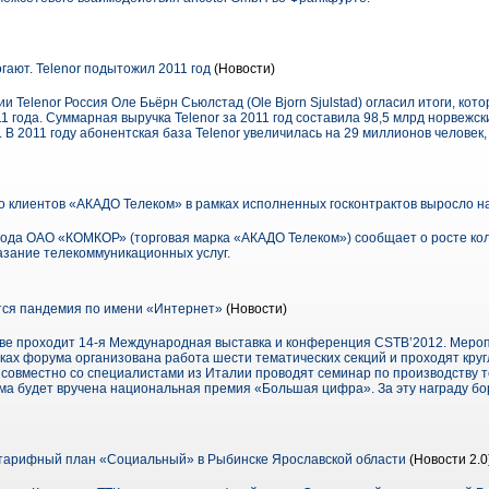
гают. Telenor подытожил 2011 год
(Новости)
и Telenor Россия Оле Бьёрн Сьюлстад (Ole Bjorn Sjulstad) огласил итоги, кот
1 года. Суммарная выручка Telenor за 2011 год составила 98,5 млрд норвежск
 В 2011 году абонентская база Telenor увеличилась на 29 миллионов человек, 
во клиентов «АКАДО Телеком» в рамках исполненных госконтрактов выросло н
 года ОАО «КОМКОР» (торговая марка «АКАДО Телеком») сообщает о росте ко
азание телекоммуникационных услуг.
тся пандемия по имени «Интернет»
(Новости)
скве проходит 14-я Международная выставка и конференция CSTB’2012. Меро
ах форума организована работа шести тематических секций и проходят кругл
совместно со специалистами из Италии проводят семинар по производству т
ма будет вручена национальная премия «Большая цифра». За эту награду бо
 тарифный план «Социальный» в Рыбинске Ярославской области
(Новости 2.0