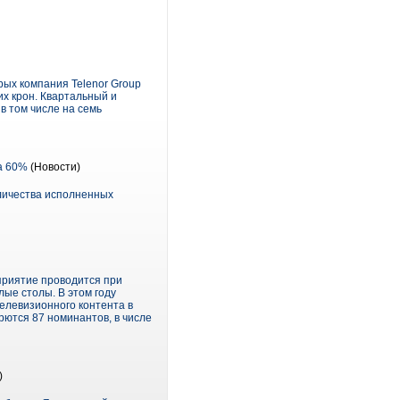
орых компания Telenor Group
их крон. Квартальный и
в том числе на семь
а 60%
(Новости)
личества исполненных
приятие проводится при
ые столы. В этом году
елевизионного контента в
рются 87 номинантов, в числе
)