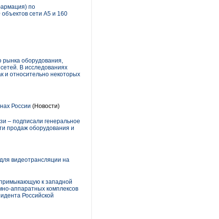
фармация) по
 объектов сети А5 и 160
о рынка оборудования,
сетей. В исследованиях
ак и относительно некоторых
онах России
(Новости)
язи – подписали генеральное
сти продаж оборудования и
 для видеотрансляции на
, примыкающую к западной
ммно-аппаратных комплексов
зидента Российской