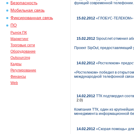
Безопасность
функций современной телефонии.
Мобильная связь
Фиксированная связь
15.02.2012
«ГЛОБУС-ТЕЛЕКОМ» об
ПО
Рынок ПК
15.02.2012
Sipout.net отменил аб
Маркетинг
Торговые сети
Проект SipOut, предоставляющий 
Оборудование
Outsourcing
14.02.2012
«Ростелеком» предост
Кадры
Регулирование
«Ростелеком» победил в открытом
Финансы
международной телефонной связи 
Web
14.02.2012
ТТК подтвердил соотв
2.0)
Компания ТТК, один из крупнейши
менеджмента информационной безо
14.02.2012
«Скорая помощь» для 