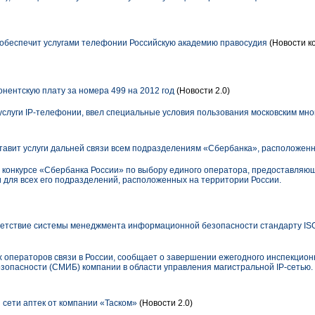
еспечит услугами телефонии Российскую академию правосудия
(Новости к
онентскую плату за номера 499 на 2012 год
(Новости 2.0)
услуги IP-телефонии, ввел специальные условия пользования московским мн
авит услуги дальней связи всем подразделениям «Сбербанка», расположенн
 конкурсе «Сбербанка России» по выбору единого оператора, предоставляющ
для всех его подразделений, расположенных на территории России.
етствие системы менеджмента информационной безопасности стандарту ISO
х операторов связи в России, сообщает о завершении ежегодного инспекцион
пасности (СМИБ) компании в области управления магистральной IP-сетью.
сети аптек от компании «Таском»
(Новости 2.0)