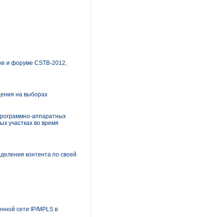
вке и форуме CSTB-2012,
дения на выборах
 программно-аппаратных
ых участках во время
еделения контента по своей
енной сети IP/MPLS в