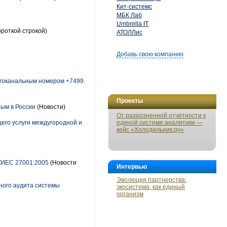
Кит-системс
МБК Лаб
Umbrella IT
ороткой строкой)
АТОЛЛис
Добавь свою компанию
огоканальным номером +7499.
Проекты
ым в России
(Новости)
От разрозненной отчетности к
его услуги междугородной и
единой системе аналитики —
кейс «Холодильник.ру»
/IEC 27001:2005
(Новости
Интервью
Эволюция партнерства:
ного аудита системы
экосистема, как единый
организм