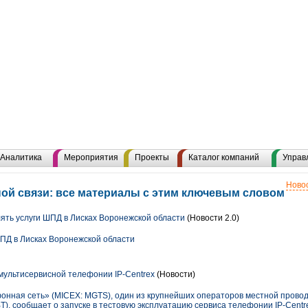
Аналитика
Мероприятия
Проекты
Каталог компаний
Управ
Новос
ой связи: все материалы с этим ключевым словом
ять услуги ШПД в Лисках Воронежской области
(Новости 2.0)
ШПД в Лисках Воронежской области
мультисервисной телефонии IP-Centrex
(Новости)
онная сеть» (MICEX: MGTS), один из крупнейших операторов местной провод
), сообщает о запуске в тестовую эксплуатацию сервиса телефонии IP-Centr