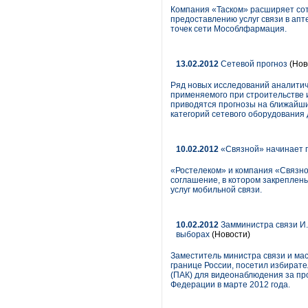
Компания «Таском» расширяет сот
предоставлению услуг связи в апт
точек сети Мособлфармация.
13.02.2012
Сетевой прогноз
(Нов
Ряд новых исследований аналитич
применяемого при строительстве 
приводятся прогнозы на ближайшие
категорий сетевого оборудования 
10.02.2012
«Связной» начинает п
«Ростелеком» и компания «Связной
соглашение, в котором закреплены
услуг мобильной связи.
10.02.2012
Замминистра связи И.
выборах
(Новости)
Заместитель министра связи и ма
границе России, посетил избират
(ПАК) для видеонаблюдения за пр
Федерации в марте 2012 года.