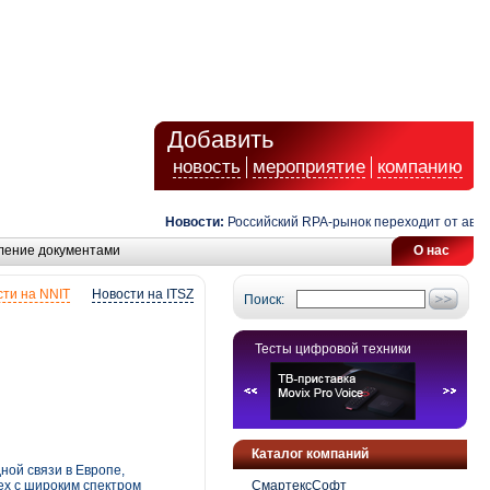
Добавить
новость
мероприятие
компанию
Новости:
Российский RPA-рынок переходит от автомати
ление документами
О нас
ти на NNIT
Новости на ITSZ
Поиск:
Тесты цифровой техники
Каталог компаний
ной связи в Европе,
ex с широким спектром
СмартексСофт