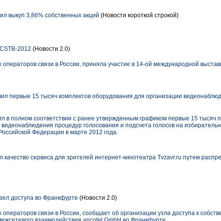
л выкуп 3,86% собственных акций
(Новости короткой строкой)
 CSTB-2012
(Новости 2.0)
 операторов связи в России, приняла участие в 14-ой международной выста
ил первые 15 тысяч комплектов оборудования для организации видеонаблю
ил в полном соответствии с ранее утвержденным графиком первые 15 тысяч
и видеонаблюдения процедур голосования и подсчета голосов на избирательн
оссийской Федерации в марте 2012 года.
 качество сервиса для зрителей интернет-кинотеатра Tvzavr.ru путем распр
зел доступа во Франкфурте
(Новости 2.0)
 операторов связи в России, сообщает об организации узла доступа к собств
ежсетевого взаимодействия ancotel GmbH во Франкфурте.