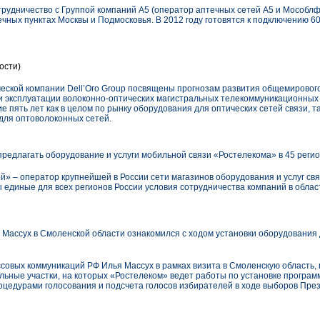
рудничество с Группой компаний А5 (оператор аптечных сетей А5 и Мособл
ечных пунктах Москвы и Подмосковья. В 2012 году готовятся к подключению 60
ости)
еской компании Dell’Oro Group посвящены прогнозам развития общемировог
и эксплуатации волоконно-оптических магистральных телекоммуникационных 
 пять лет как в целом по рынку оборудования для оптических сетей связи, т
для оптоволоконных сетей.
редлагать оборудование и услуги мобильной связи «Ростелекома» в 45 реги
» – оператор крупнейшей в России сети магазинов оборудования и услуг св
 единые для всех регионов России условия сотрудничества компаний в обла
 Массух в Смоленской области ознакомился с ходом установки оборудования
ссовых коммуникаций РФ Илья Массух в рамках визита в Смоленскую область
ельные участки, на которых «Ростелеком» ведет работы по установке програ
оцедурами голосования и подсчета голосов избирателей в ходе выборов Пре