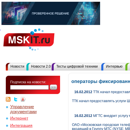
Новости
Новости 2.0
Тесты цифровой техники
Интервью
операторы фиксированн
Подписка на новости:
16.02.2012
ТТК начал предоставл
ТТК начал предоставлять услуги 
Управление
документами
16.02.2012
МГТС внедрит услугу 
Интернет
ОАО «Московская городская телеф
Интеграция
входящий в Группу МТС (NYSE: MBT