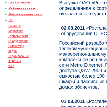
Выручка ОАО «Ростел
Безопасность
определенная в соот
Мобильная связь
бухгалтерского учета
Фиксированная связь
ПО
Рынок ПК
02.08.2011
«Ростелек
Маркетинг
оборудования QTE
Торговые сети
Оборудование
Российский разработ
Outsourcing
телекоммуникационн
Кадры
макрорегиональному
Регулирование
комплексное решение
Финансы
сети Metro Ethernet.
Web
доступа QSW-2900 и
емкостью более 100 
шкафы и пассивные к
домах абонентов.
01.08.2011
«Ростеле
блокирующего досту