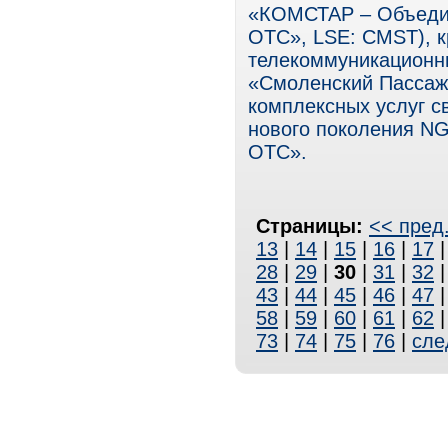
«КОМСТАР – Объеди
ОТС», LSE: CMST), 
телекоммуникационны
«Смоленский Пассаж
комплексных услуг с
нового поколения NG
ОТС».
Страницы:
<< пред
13
|
14
|
15
|
16
|
17
28
|
29
|
30
|
31
|
32
43
|
44
|
45
|
46
|
47
58
|
59
|
60
|
61
|
62
73
|
74
|
75
|
76
|
сле