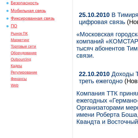
Безопасность
Мобильная связь
25.10.2010
В Тимиря
Фиксированная связь
цифровая связь
(Но
ПО
«Московская городск
Рынок ПК
Маркетинг
компаний «КОМСТАР-
Торговые сети
тысяч абонентов Тим
Оборудование
связи.
Outsourcing
Кадры
Регулирование
22.10.2010
Доходы Т
Финансы
треть ежегодно
(Нов
Web
Компания ТТК приня
ежегодных «Германо-
Организаторами мер
имени Роберта Боша
Квандта и Восточный