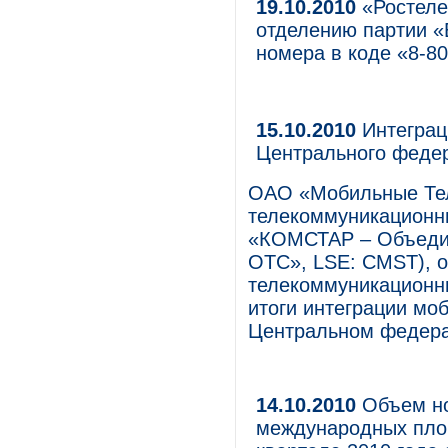
19.10.2010
«Ростеле
отделению партии 
номера в коде «8-8
15.10.2010
Интеграц
Центрального федер
ОАО «Мобильные Те
телекоммуникационны
«КОМСТАР – Объеди
ОТС», LSE: CMST), о
телекоммуникационны
итоги интеграции мо
Центральном федера
14.10.2010
Объем но
международных пло