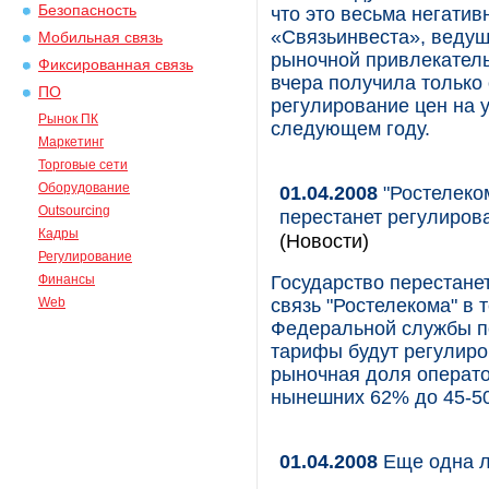
Безопасность
что это весьма негати
«Связьинвеста», веду
Мобильная связь
рыночной привлекатель
Фиксированная связь
вчера получила только
ПО
регулирование цен на у
Рынок ПК
следующем году.
Маркетинг
Торговые сети
Оборудование
01.04.2008
"Ростелеком
Outsourcing
перестанет регулирова
Кадры
(Новости)
Регулирование
Финансы
Государство перестане
Web
связь "Ростелекома" в 
Федеральной службы п
тарифы будут регулиро
рыночная доля операто
нынешних 62% до 45-50
01.04.2008
Еще одна л