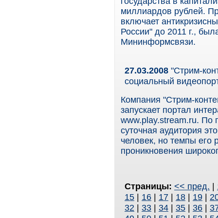
государства в капитал
миллиардов рублей. Пр
включает антикризисны
России" до 2011 г., бы
Мининформсвязи.
27.03.2008
"Стрим-конт
социальный видеопор
Компания "Стрим-конте
запускает портал инте
www.play.stream.ru. П
суточная аудитория это
человек, но темпы его 
проникновения широкоп
Страницы:
<< пред.
|
15
|
16
|
17
|
18
|
19
|
2
32
|
33
|
34
|
35
|
36
|
3