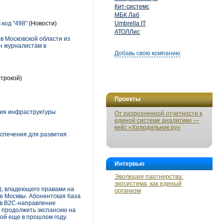
Кит-системс
МБК Лаб
 код "498"
(Новости)
Umbrella IT
АТОЛЛис
в Московской области из
ян журналистам в
Добавь свою компанию
строкой)
Проекты
тия инфраструктуры
От разрозненной отчетности к
единой системе аналитики —
кейс «Холодильник.ру»
еспечения для развития
Интервью
Эволюция партнерства:
экосистема, как единый
, владеющего правами на
организм
е Москвы. Абонентская база
ь в B2C-направление
 продолжить экспансию на
ой еще в прошлом году.