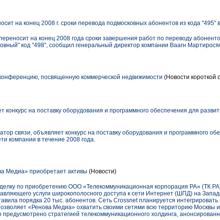
сит на конец 2008 г. сроки перевода подмосковных абонентов из кода "495" в
переносит на конец 2008 года сроки завершения работ по переводу абоненто
осковный" код "498", сообщил генеральный директор компании Ваагн Мартирос
конференцию, посвященную коммерческой недвижимости
(Новости короткой 
 конкурс на поставку оборудования и программного обеспечения для разви
тор связи, объявляет конкурс на поставку оборудования и программного об
ти компании в течение 2008 года.
ва Медиа» приобретает активы
(Новости)
делку по приобретению ООО «Телекоммуникационная корпорация РА» (ТК РА)
тавляющего услуги широкополосного доступа к сети Интернет (ШПД) на Запад
тавила порядка 20 тыс. абонентов. Сеть Crossnet планируется интегрироват
позволяет «Ренова Медиа» охватить своими сетями всю территорию Москвы и
 предусмотрено стратегией телекоммуникационного холдинга, анонсированн