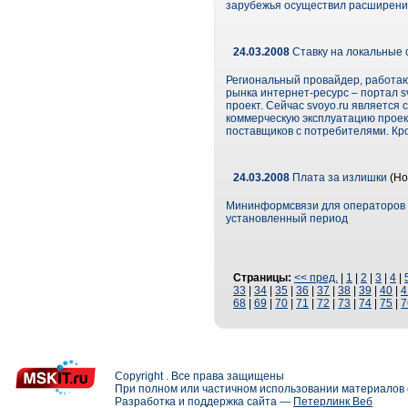
зарубежья осуществил расширение
24.03.2008
Ставку на локальные 
Региональный провайдер, работаю
рынка интернет-ресурс – портал s
проект. Сейчас svoyo.ru является
коммерческую эксплуатацию проект
поставщиков с потребителями. Кро
24.03.2008
Плата за излишки
(Но
Мининформсвязи для операторов н
установленный период
Страницы:
<< пред.
|
1
|
2
|
3
|
4
|
33
|
34
|
35
|
36
|
37
|
38
|
39
|
40
|
4
68
|
69
|
70
|
71
|
72
|
73
|
74
|
75
|
7
Copyright . Все права защищены
При полном или частичном использовании материалов с
Разработка и поддержка сайта —
Петерлинк Веб