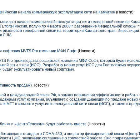
tel Россия начала коммерческую эксплуатацию сети на Камчатке
(Новости)
объявила о начале коммерческой эксплуатации сети телефонной связи на Кам
Effortel Россия, получило 4 марта 2008 г. разрешение Федеральной службы п
утризоновой телефонной связи на территории Камчатского края. Инвестиции 
ов США.
ел софтсвич MVTS Pro компании МФИ Софт
(Новости)
TS Pro производства российской компании МФИ Софт, который будет испол
льной сети связи (ИСС). Разработку новых услуг ИСС для Ростелекома осуще
 и будет эксплуатировать новый софтсвич.
тивность продаж
(Новости)
ной и международной связи РФ, в рамках повышения эффективности работы 
дажами услуг компании, объявляет о создании Дирекции по продаже новых у
ли МТТ в сегменте услуг интеллектуальной сети связи (ИСС), а также в про
Линк» и «ЦентрТелеком» будут работать вместе
(Новости)
аботающая в стандарте CDMA-450, и оператор фиксированной связи «ЦентрТ
бласти ЦФО, заключили соглашение о совместной работе. Оно подразумевает