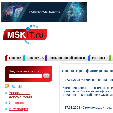
Новости
Новости 2.0
Тесты цифровой техники
Интервью
операторы фиксированн
Подписка на новости:
27.03.2008
Мобильное пополнени
Компания «Зебра Телеком» открыл
помощью мобильного телефона или
Управление
«Билайн». В ближайшем будущем 
документами
Интернет
27.03.2008
«Смолтелеком» начал
Интеграция