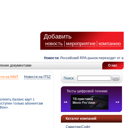
Добавить
новость
мероприятие
компанию
Новости:
Российский RPA-рынок переходит от автомат
ление документами
О нас
ти на NNIT
Новости на ITSZ
Поиск:
Тесты цифровой техники
олнять баланс карт с
оступен только абонентам
Фон».
Каталог компаний
СмартексСофт