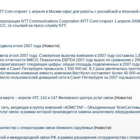
T Com откроет 1 апреля в Москве офис для работы с российской и японской
рпорация NTT Communications Corporation /NTT Com/ откроет 1 апреля 2008
СС, со ссылкой на пресс-службу NTT.
двела итоги 2007 года
(Новости)
вела итоги 2007 года. Совокупная выручка компании в 2007 году составила 1,
по отчетности МФСО. Показатель EBITDA 2007 году вырос по сравнению с 20
характеризуют следующие цифры: общая площадь подключенных в 2007 году 
кве и Санкт-Петербурге превысила 1 500 000 м2. В 2 раза увеличилась прот
обственная номерная емкость компании ВестКолл составляет более 40 000 н
Число пользователей домашней сети в Санкт-Петербурге за 2007 год выросло 
 марте – апреле АТС 143 и 147 Филевского центра услуг связи
(Новости)
я сеть, входящая в группу компаний «КОМСТАР – Объединенные ТелеСистем
услуг связи, в рамках которой производится замена аналогового оборудован
ничество с операторами связи ближнего зарубежья
(Новости)
ой и международной связи РФ, в рамках расширения сотрудничества с опер