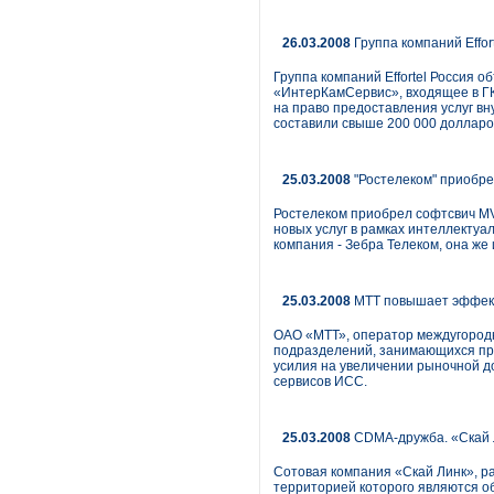
26.03.2008
Группа компаний Effor
Группа компаний Effortel Россия 
«ИнтерКамСервис», входящее в ГК 
на право предоставления услуг вн
составили свыше 200 000 доллар
25.03.2008
"Ростелеком" приобр
Ростелеком приобрел софтсвич MV
новых услуг в рамках интеллектуа
компания - Зебра Телеком, она же
25.03.2008
МТТ повышает эффек
ОАО «МТТ», оператор междугород
подразделений, занимающихся про
усилия на увеличении рыночной до
сервисов ИСС.
25.03.2008
CDMA-дружба. «Скай 
Сотовая компания «Скай Линк», р
территорией которого являются о