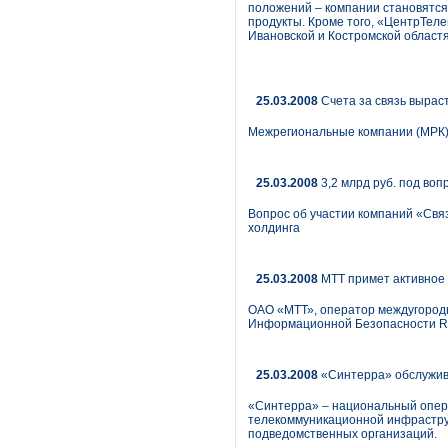
положений – компании становятся
продукты. Кроме того, «ЦентрТел
Ивановской и Костромской областя
25.03.2008
Счета за связь вырас
Межрегиональные компании (МРК)
25.03.2008
3,2 млрд руб. под воп
Вопрос об участии компаний «Свя
холдинга
25.03.2008
МТТ примет активное 
ОАО «МТТ», оператор междугородн
Информационной Безопасности Rus
25.03.2008
«Синтерра» обслужив
«Синтерра» – национальный опера
телекоммуникационной инфраструк
подведомственных организаций.