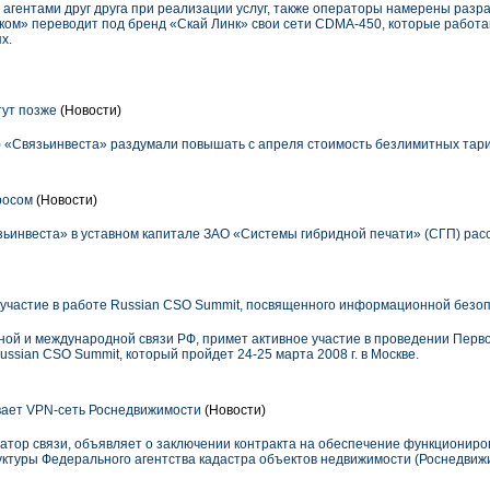
 агентами друг друга при реализации услуг, также операторы намерены раз
еком» переводит под бренд «Скай Линк» свои сети CDMA-450, которые работа
х.
тут позже
(Новости)
 «Связьинвеста» раздумали повышать с апреля стоимость безлимитных тари
росом
(Новости)
зьинвеста» в уставном капитале ЗАО «Системы гибридной печати» (СГП) рас
участие в работе Russian CSO Summit, посвященного информационной безо
ой и международной связи РФ, примет активное участие в проведении Перв
sian CSO Summit, который пройдет 24-25 марта 2008 г. в Москве.
ает VPN-сеть Роснедвижимости
(Новости)
тор связи, объявляет о заключении контракта на обеспечение функционир
туры Федерального агентства кадастра объектов недвижимости (Роснедвижи