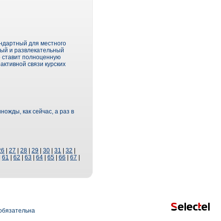
андартный для местного
ный и развлекательный
р ставит полноценную
активной связи курских
жды, как сейчас, а раз в
26
|
27
|
28
|
29
|
30
|
31
|
32
|
|
61
|
62
|
63
|
64
|
65
|
66
|
67
|
обязательна