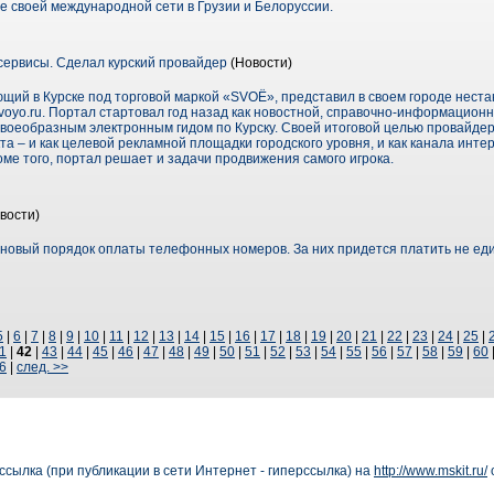
 своей международной сети в Грузии и Белоруссии.
сервисы. Сделал курский провайдер
(Новости)
щий в Курске под торговой маркой «SVOЁ», представил в своем городе нест
voyo.ru. Портал стартовал год назад как новостной, справочно-информацион
 своеобразным электронным гидом по Курску. Своей итоговой целью провайде
а – и как целевой рекламной площадки городского уровня, и как канала интер
ме того, портал решает и задачи продвижения самого игрока.
вости)
овый порядок оплаты телефонных номеров. За них придется платить не едино
5
|
6
|
7
|
8
|
9
|
10
|
11
|
12
|
13
|
14
|
15
|
16
|
17
|
18
|
19
|
20
|
21
|
22
|
23
|
24
|
25
|
1
|
42
|
43
|
44
|
45
|
46
|
47
|
48
|
49
|
50
|
51
|
52
|
53
|
54
|
55
|
56
|
57
|
58
|
59
|
60
6
|
след. >>
сылка (при публикации в сети Интернет - гиперссылка) на
http://www.mskit.ru/