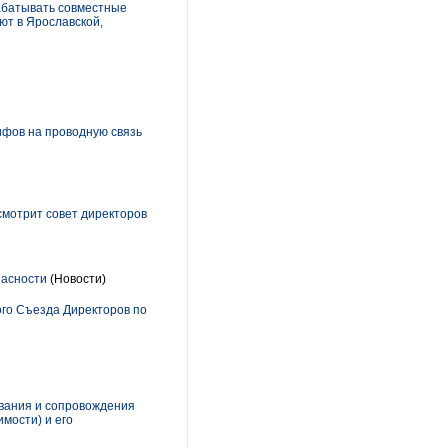
рабатывать совместные
ют в Ярославской,
фов на проводную связь
смотрит совет директоров
пасности
(Новости)
ого Съезда Директоров по
ования и сопровождения
мости) и его