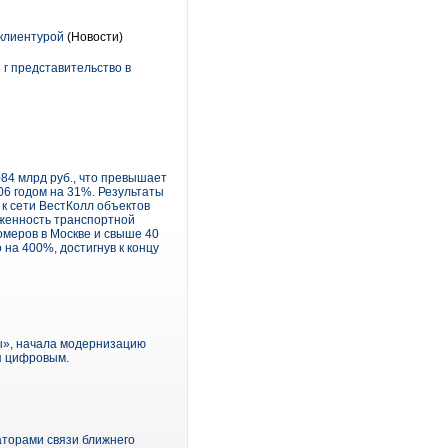
 клиентурой
(Новости)
 г представительство в
084 млрд руб., что превышает
06 годом на 31%. Результаты
к сети ВестКолл объектов
яженность транспортной
омеров в Москве и свыше 40
на 400%, достигнув к концу
ы», начала модернизацию
ия цифровым.
аторами связи ближнего