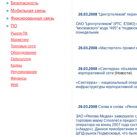
Безопасность
Мобильная связь
26.03.2008
"Центртелеком" перено
Фиксированная связь
ОАО "Центртелеком" (РТС: ESMO) 
ПО
"московского" кода "495" в "подм
понедельник.
Рынок ПК
Маркетинг
Торговые сети
26.03.2008
«Мастертел» провел 
Оборудование
Outsourcing
Кадры
26.03.2008
«Синтерра» объявляет
Регулирование
корпоративной сети
(Новости)
Финансы
«Синтерра» – национальный опера
Web
инфраструктуры корпоративной се
26.03.2008
Снова и снова. «Рено
ЗАО «Ренова Медиа» завершило с
торговую марку Crossnet и предос
оператора на конец 2007 года сос
(«Акадо»). Данное приобретение 
ШПД-рынок Подмосковья, что было