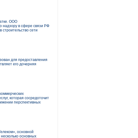
чатке. ООО
о надзору в сфере связи РФ
в строительство сети
ьзован для предоставления
ствляет его дочерняя
коммерческих
слуг, которая сосредоточит
движении перспективных
елеком», основной
 несколько основных