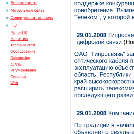
поддержке конкурен
Безопасность
приобретение "Вымп
Мобильная связь
Телеком", у которой 
Фиксированная связь
ПО
Рынок ПК
29.01.2008
Гипросвя
Маркетинг
цифровой связи
(Но
Торговые сети
Оборудование
ОАО "Гипросвязь" за
Outsourcing
оптического кабеля 
Кадры
эксплуатацию объект
Регулирование
область, Республики
Финансы
край высокоскоростн
Web
расширить телекомму
последующего разви
29.01.2008
Компания
По традиции в начал
объявляет о результ