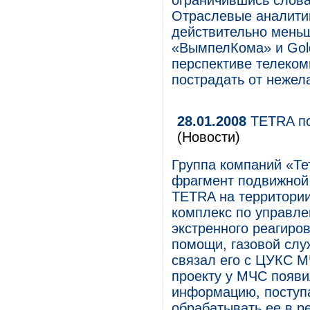
ограничившись слова
Отраслевые аналитик
действительно меньш
«ВымпелКома» и Gold
перспективе телеко
пострадать от нежел
28.01.2008
TETRA по
(Новости)
Группа компаний «Те
фрагмент подвижной 
TETRA на территории
комплекс по управле
экстренного реагиро
помощи, газовой слу
связал его с ЦУКС М
проекту у МЧС появи
информацию, поступ
обрабатывать ее в р