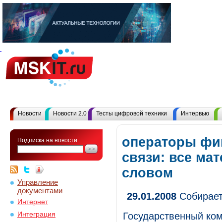
Новости
Новости 2.0
Тесты цифровой техники
Интервью
операторы фи
Подписка на новости:
связи: все ма
словом
Управление
документами
29.01.2008
Собирает
Интернет
Интеграция
Государственный ком