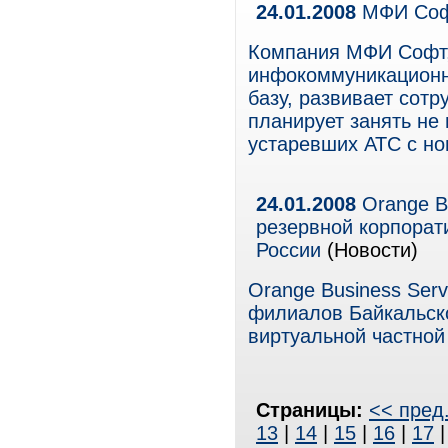
24.01.2008
МФИ Софт
Компания МФИ Софт,
инфокоммуникационн
базу, развивает сот
планирует занять не
устаревших АТС с н
24.01.2008
Orange Bu
резервной корпорат
России
(Новости)
Orange Business Ser
филиалов Байкальско
виртуальной частной
Страницы:
<< пред
13
|
14
|
15
|
16
|
17