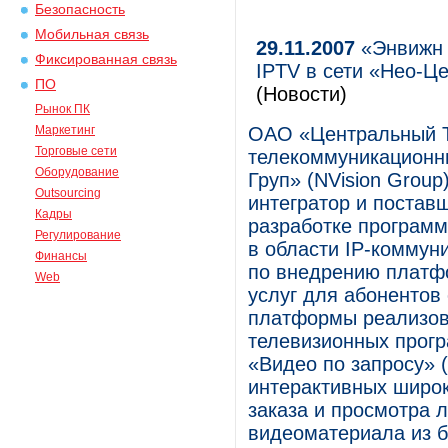
Безопасность
Мобильная связь
29.11.2007
«Энвижн 
Фиксированная связь
IPTV в сети «Нео-
ПО
(Новости)
Рынок ПК
Маркетинг
ОАО «Центральный Т
Торговые сети
телекоммуникационн
Оборудование
Груп» (NVision Grou
Outsourcing
интегратор и постав
Кадры
разработке программ
Регулирование
в области IP-коммун
Финансы
по внедрению платф
Web
услуг для абонентов
платформы реализов
телевизионных прогр
«Видео по запросу» 
интерактивных широк
заказа и просмотра 
видеоматериала из б