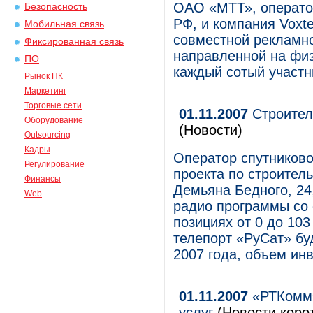
ОАО «МТТ», операто
Безопасность
РФ, и компания Voxt
Мобильная связь
совместной рекламн
Фиксированная связь
направленной на физ
ПО
каждый сотый участн
Рынок ПК
Маркетинг
Торговые сети
01.11.2007
Строител
Оборудование
(Новости)
Outsourcing
Кадры
Оператор спутниково
Регулирование
проекта по строитель
Финансы
Демьяна Бедного, 24
Web
радио программы со 
позициях от 0 до 10
телепорт «РуСат» бу
2007 года, объем инв
01.11.2007
«РТКомм»
услуг
(Новости корот