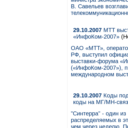
В. Савельев возглав
телекоммуникационны
29.10.2007
МТТ выст
«ИнфоКом-2007»
(Н
ОАО «МТТ», операто
РФ, выступил офици
выставки-форума «И
(«ИнфоКом-2007»), п
международном выст
29.10.2007
Коды под
коды на МГ/МН-связ
"Синтерра" - один и
распределяемых в эт
чем через неделю. 