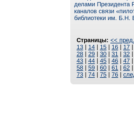
делами Президента Р
каналов связи «пило
библиотеки им. Б.Н. 
Страницы:
<< пред
13
|
14
|
15
|
16
|
17
28
|
29
|
30
|
31
|
32
43
|
44
|
45
|
46
|
47
58
|
59
|
60
|
61
|
62
73
|
74
|
75
|
76
|
сле