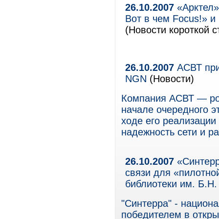
26.10.2007
«Арктел»
Вот в чем Focus!» и
(Новости короткой с
26.10.2007
АСВТ при
NGN
(Новости)
Компания АСВТ — рос
начале очередного эт
ходе его реализации
надежность сети и р
26.10.2007
«Синтерра
связи для «пилотно
библиотеки им. Б.Н
"Синтерра" - национ
победителем в откр