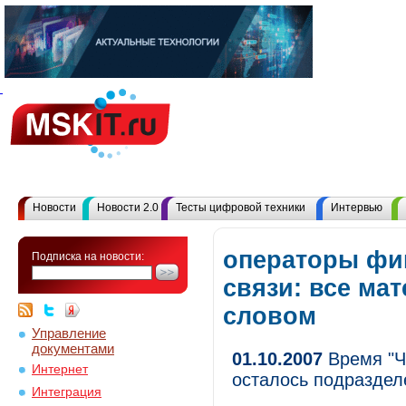
Новости
Новости 2.0
Тесты цифровой техники
Интервью
операторы фи
Подписка на новости:
связи: все ма
словом
Управление
документами
01.10.2007
Время "Ч
Интернет
осталось подраздел
Интеграция