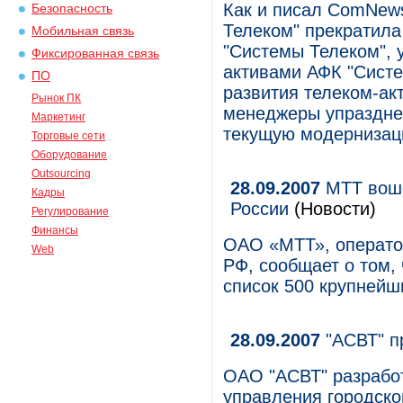
Как и писал ComNews,
Безопасность
Телеком" прекратила
Мобильная связь
"Системы Телеком",
Фиксированная связь
активами АФК "Систе
ПО
развития телеком-ак
Рынок ПК
менеджеры упраздне
Маркетинг
текущую модернизац
Торговые сети
Оборудование
Outsourcing
28.09.2007
МТТ воше
Кадры
России
(Новости)
Регулирование
Финансы
ОАО «МТТ», операто
Web
РФ, сообщает о том,
список 500 крупнейш
28.09.2007
"АСВТ" п
ОАО "АСВТ" разрабо
управления городско