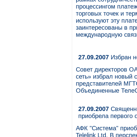
процессингом платеж
торговых точек и тер
используют эту плате
заинтересованы в пр
международную связ
27.09.2007
Избран н
Совет директоров О
сеть» избрал новый 
представителей МГТ
Объединенные Теле
27.09.2007
Священна
приобрела первого 
АФК "Система" прио
Telelink Ltd. В перс