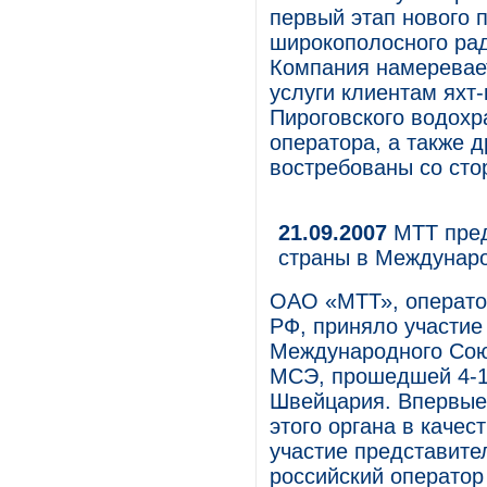
первый этап нового п
широкополосного рад
Компания намеревае
услуги клиентам яхт
Пироговского водох
оператора, а также д
востребованы со сто
21.09.2007
МТТ пред
страны в Междунар
ОАО «МТТ», операто
РФ, приняло участие
Международного Сою
МСЭ, прошедшей 4-14 
Швейцария. Впервые 
этого органа в каче
участие представител
российский оператор