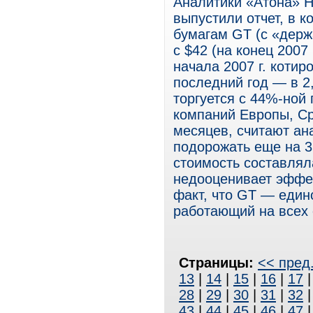
Аналитики «Атона» Н
выпустили отчет, в 
бумагам GT (с «держ
с $42 (на конец 2007 
начала 2007 г. котир
последний год — в 2,
торгуется с 44%-ной
компаний Европы, Ср
месяцев, считают ан
подорожать еще на 3
стоимость составлял
недооценивает эффек
факт, что GT — един
работающий на всех 
Страницы:
<< пред
13
|
14
|
15
|
16
|
17
28
|
29
|
30
|
31
|
32
43
|
44
|
45
|
46
|
47