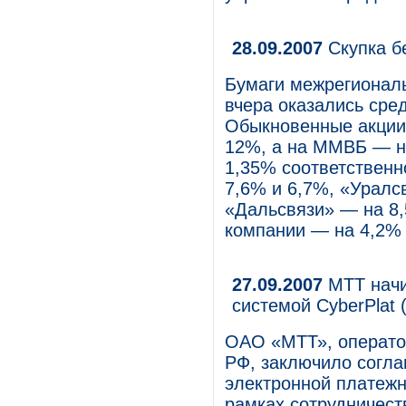
28.09.2007
Скупка б
Бумаги межрегионал
вчера оказались сре
Обыкновенные акции
12%, а на ММВБ — н
1,35% соответственн
7,6% и 6,7%, «Уралс
«Дальсвязи» — на 8
компании — на 4,2%
27.09.2007
МТТ начи
системой CyberPlat 
ОАО «МТТ», операто
РФ, заключило согла
электронной платежн
рамках сотрудничест