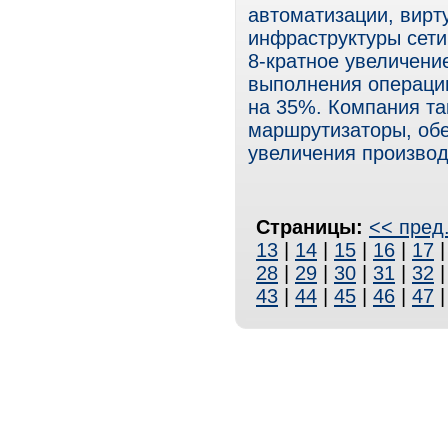
автоматизации, вирт
инфраструктуры сети
8-кратное увеличени
выполнения операции
на 35%. Компания т
маршрутизаторы, обе
увеличения производ
Страницы:
<< пред
13
|
14
|
15
|
16
|
17
28
|
29
|
30
|
31
|
32
43
|
44
|
45
|
46
|
47