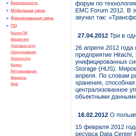
форум по технологи
Безопасность
EMC Forum 2012. В э
Мобильная связь
звучал так: «Трансфо
Фиксированная связь
ПО
Рынок ПК
27.04.2012
Три в одн
Маркетинг
Торговые сети
26 апреля 2012 года 
Оборудование
предприятие Hitachi,
Outsourcing
унифицированных сис
Кадры
Storage (HUS). Миро
Регулирование
апреля. По словам р
Финансы
хранения, способная
Web
централизованное у
объектными данными
16.02.2012
О пользе
15 февраля 2012 год
ресурса Data Center 