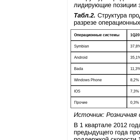
лидирующие позиции з
Табл.2.
Структура пр
разрезе операционны
Операционные системы
1Q20
Symbian
37,8
Android
35,1
Bada
11,3
Windows Phone
8,2%
IOS
7,3%
Прочие
0,3%
Источник: Розничная 
В 1 квартале 2012 го
предыдущего года пр
поддержкой скорости 1