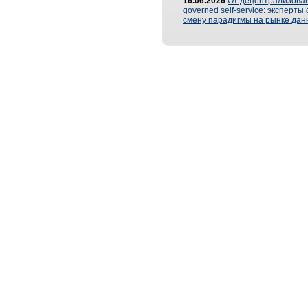
16.06.2026
От децентрализован
governed self-service: эксперт
смену парадигмы на рынке дан