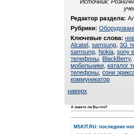
Источник: Розничн
уче
Редактор раздела:
Ал
Рубрики:
Оборудован
Ключевые слова:
но
Alcatel
,
samsung
,
3G т
samsung
,
Nokia
,
sony e
телефоны
,
BlackBerrу
,
мобильники
,
каталог 
телефоны
,
сони эрикс
коммуникатор
наверх
А знаете ли Вы что?
MSKIT.RU: последние но