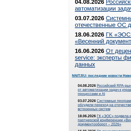
04.08.2026
Российск
автоматизации зада
03.07.2026
Системны
отечественные ОС д
18.06.2026
ГК «ЭОС»
«Весенний документ
16.06.2026
От децен
service: эксперты 
данных
NNIT.RU: последние новости Ниж
04.08.2026
Российский RPA-рын
от автоматизации задач к упр
процессами и AI
03.07.2026
Системные програ
обсудили переход на отечеств
встроенных систем
18.06.2026
ГК «ЭОС» подвела и
партнерской конференции «Ве
документооборот – 2026»