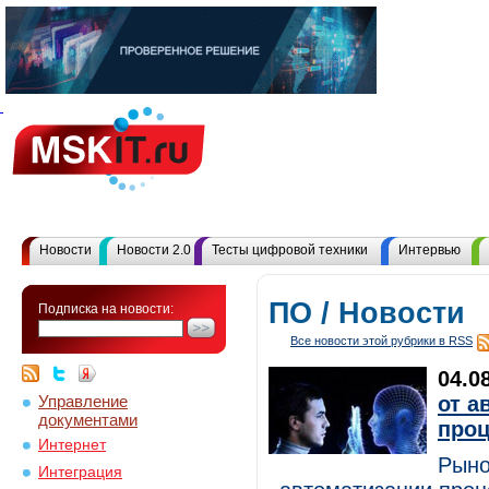
Новости
Новости 2.0
Тесты цифровой техники
Интервью
ПО / Новости
Подписка на новости:
Все новости этой рубрики в RSS
04.0
Управление
от а
документами
проц
Интернет
Рыно
Интеграция