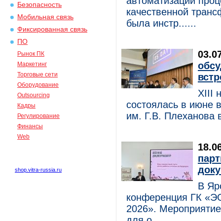
автоматизации проц
Безопасность
качественной транс
Мобильная связь
была инстр......
Фиксированная связь
ПО
03.0
Рынок ПК
обсу
Маркетинг
Торговые сети
встр
Оборудование
XIII
Outsourcing
состоялась в июне 
Кадры
им. Г.В. Плеханова 
Регулирование
Финансы
Web
18.0
парт
доку
shop.vitra-russia.ru
В Яр
конференция ГК «Э
2026». Мероприятие
для о......