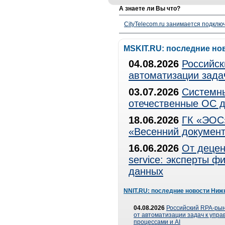
А знаете ли Вы что?
CityTelecom.ru занимается подклю
MSKIT.RU: последние но
04.08.2026
Российск
автоматизации зада
03.07.2026
Системны
отечественные ОС д
18.06.2026
ГК «ЭОС»
«Весенний документ
16.06.2026
От децен
service: эксперты 
данных
NNIT.RU: последние новости Ниж
04.08.2026
Российский RPA-рын
от автоматизации задач к упр
процессами и AI