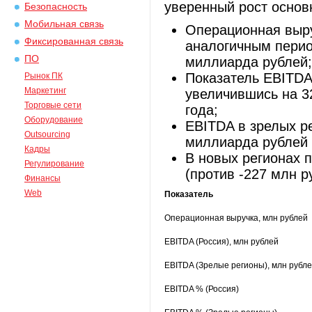
уверенный рост основ
Безопасность
Мобильная связь
Операционная выру
Фиксированная связь
аналогичным перио
ПО
миллиарда рублей;
Показатель EBITDA
Рынок ПК
Маркетинг
увеличившись на 3
Торговые сети
года;
Оборудование
EBITDA в зрелых р
Outsourcing
миллиарда рублей 
Кадры
В новых регионах 
Регулирование
(против -227 млн р
Финансы
Web
Показатель
Операционная выручка, млн рублей
EBITDA (Россия), млн рублей
EBITDA (Зрелые регионы), млн рубл
EBITDA % (Россия)