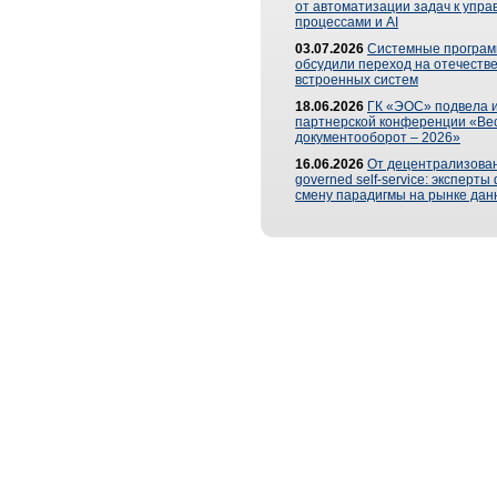
от автоматизации задач к упр
процессами и AI
03.07.2026
Системные програ
обсудили переход на отечеств
встроенных систем
18.06.2026
ГК «ЭОС» подвела и
партнерской конференции «Ве
документооборот – 2026»
16.06.2026
От децентрализован
governed self-service: эксперт
смену парадигмы на рынке дан