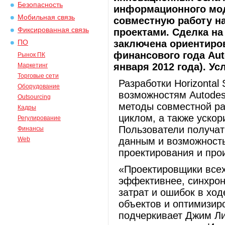
Безопасность
информационного мод
Мобильная связь
совместную работу н
Фиксированная связь
проектами. Сделка н
заключена ориентиров
ПО
финансового года Aut
Рынок ПК
января 2012 года). У
Маркетинг
Торговые сети
Разработки Horizonta
Оборудование
возможностям Autodesk
Outsourcing
методы совместной р
Кадры
циклом, а также ускор
Регулирование
Пользователи получат
Финансы
Web
данным и возможность
проектирования и прои
«Проектировщики всех
эффективнее, синхрон
затрат и ошибок в хо
объектов и оптимизир
подчеркивает Джим Ли