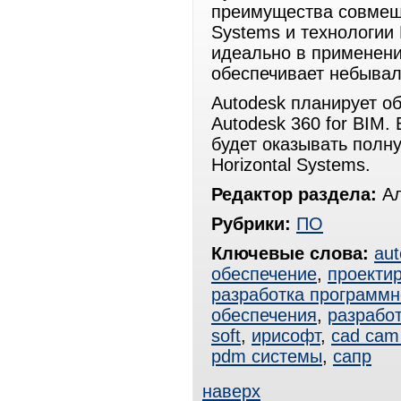
преимущества совмеще
Systems и технологии 
идеально в применении
обеспечивает небывал
Autodesk планирует об
Autodesk 360 for BIM.
будет оказывать полн
Horizontal Systems.
Редактор раздела:
Ал
Рубрики:
ПО
Ключевые слова:
au
обеспечение
,
проекти
разработка программн
обеспечения
,
разрабо
soft
,
ирисофт
,
cad cam
pdm системы
,
сапр
наверх