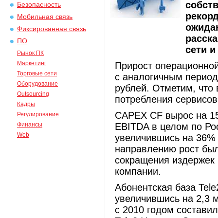
собств
Безопасность
рекор
Мобильная связь
ожида
Фиксированная связь
расск
ПО
сети 
Рынок ПК
Маркетинг
Прирост операционной
Торговые сети
с аналогичным период
Оборудование
рублей. Отметим, что 
Outsourcing
потребления сервисов
Кадры
CAPEX CF вырос на 15
Регулирование
Финансы
EBITDA в целом по Ро
Web
увеличившись на 36% 
направлению рост был 
сокращения издержек 
компании.
Абонентская база Tele
увеличившись на 2,3 м
с 2010 годом состави