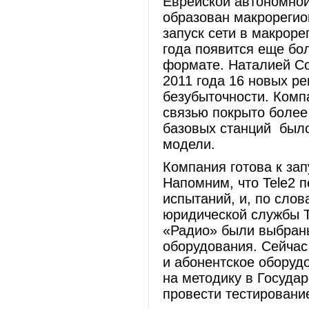
Еврейской автономной
образован макрорегио
запуск сети в макроре
года появится еще бо
формате. Наталией Со
2011 года 16 новых р
безубыточности. Комп
связью покрыто более
базовых станций было
модели.
Компания готова к зап
Напомним, что Tele2 
испытаний, и, по сло
юридической службы T
«Радио» были выбраны
оборудования. Сейчас 
и абонентское оборуд
на методику в Госуда
провести тестирование