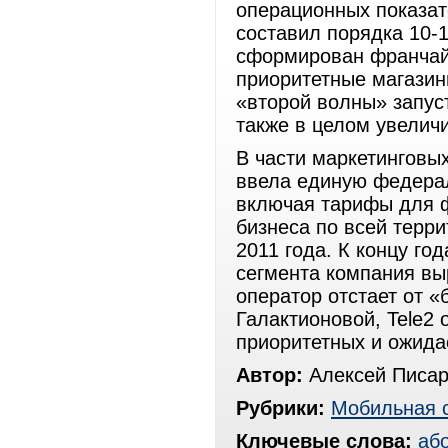
операционных показат
составил порядка 10-
сформирован франчай
приоритетные магазин
«второй волны» запус
также в целом увеличи
В части маркетинговых
ввела единую федерал
включая тарифы для ф
бизнеса по всей терр
2011 года. К концу го
сегмента компания выр
оператор отстает от 
Галактионовой, Tele2 
приоритетных и ожида
Автор:
Алексей Писар
Рубрики:
Мобильная 
Ключевые слова:
аб