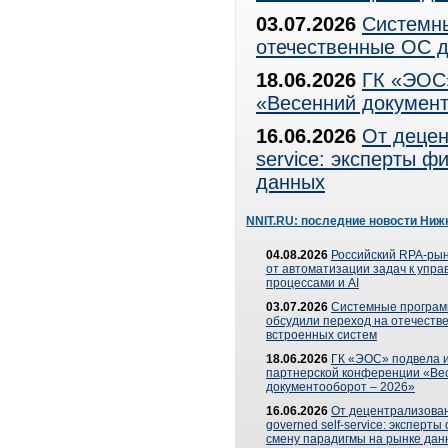
03.07.2026
Системны
отечественные ОС д
18.06.2026
ГК «ЭОС»
«Весенний документ
16.06.2026
От децен
service: эксперты 
данных
NNIT.RU: последние новости Ниж
04.08.2026
Российский RPA-рын
от автоматизации задач к упр
процессами и AI
03.07.2026
Системные програ
обсудили переход на отечеств
встроенных систем
18.06.2026
ГК «ЭОС» подвела и
партнерской конференции «Ве
документооборот – 2026»
16.06.2026
От децентрализован
governed self-service: эксперт
смену парадигмы на рынке дан