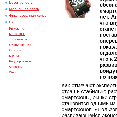
Безопасность
обесп
Мобильная связь
смарт
Фиксированная связь
лет. А
что вн
ПО
стане
Рынок ПК
постав
Маркетинг
Торговые сети
опере
Оборудование
показа
Outsourcing
отдале
Кадры
что к 
Регулирование
разви
Финансы
войдут
Web
по по
Как отмечают эксперт
стран и стабильно рас
смартфоны, рынки стр
становится одними из
смартфонов. «Пользов
развивающейся эконом