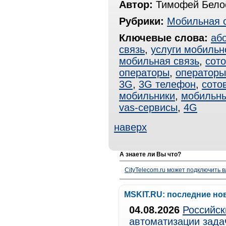
Автор:
Тимофей Белос
Рубрики:
Мобильная 
Ключевые слова:
аб
связь
,
услуги мобильн
мобильная связь
,
сото
операторы
,
операторы
3G
,
3G телефон
,
сото
мобильники
,
мобильн
vas-сервисы
,
4G
наверх
А знаете ли Вы что?
CityTelecom.ru может подключить в
MSKIT.RU: последние но
04.08.2026
Российск
автоматизации зада