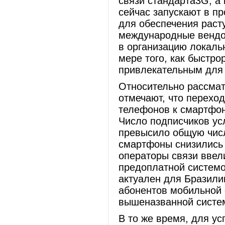
связи стандарта3G, а
сейчас запускают в п
для обеспечения расту
международные вендо
в организацию локаль
мере того, как быстр
привлекательным дл
Относительно рассмат
отмечают, что перехо
телефонов к смартфон
Число подписчиков ус
превысило общую числ
смартфоны снизились 
операторы связи ввел
предоплатной системо
актуален для Бразилии
абонентов мобильной 
вышеназванной сист
В то же время, для у