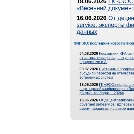
18.06.2026
ГК «ЭОС»
«Весенний документ
16.06.2026
От децен
service: эксперты 
данных
NNIT.RU: последние новости Ниж
04.08.2026
Российский RPA-рын
от автоматизации задач к упр
процессами и AI
03.07.2026
Системные програ
обсудили переход на отечеств
встроенных систем
18.06.2026
ГК «ЭОС» подвела и
партнерской конференции «Ве
документооборот – 2026»
16.06.2026
От децентрализован
governed self-service: эксперт
смену парадигмы на рынке дан