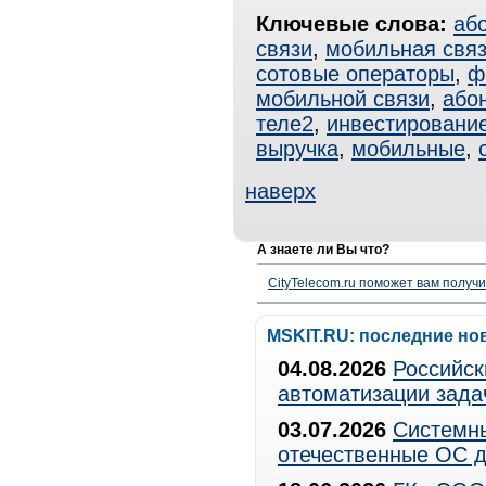
Ключевые слова:
аб
связи
,
мобильная свя
сотовые операторы
,
ф
мобильной связи
,
або
теле2
,
инвестировани
выручка
,
мобильные
,
наверх
А знаете ли Вы что?
CityTelecom.ru поможет вам получи
MSKIT.RU: последние но
04.08.2026
Российск
автоматизации зада
03.07.2026
Системны
отечественные ОС д