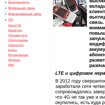
высоко
Безопасность
вклад
Мобильная связь
клиент
Фиксированная связь
выгля
ПО
связь.
Рынок ПК
внима
Маркетинг
повыш
Торговые сети
запус
Оборудование
модиф
Outsourcing
аккум
Кадры
абоне
Регулирование
развит
Финансы
разоча
Web
LTE и цифровое нер
В 2012 году свершилос
заработали сети четв
сопровождались заве
что 4G не так уже и и
окупились, есть куда 