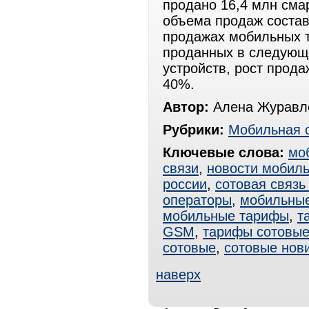
продано 16,4 млн сма
объема продаж состав
продажах мобильных т
проданных в следующе
устройств, рост прода
40%.
Автор:
Алена Журавле
Рубрики:
Мобильная 
Ключевые слова:
мо
связи
,
новости мобиль
россии
,
сотовая связь
операторы
,
мобильные
мобильные тарифы
,
т
GSM
,
тарифы сотовы
сотовые
,
сотовые нов
наверх