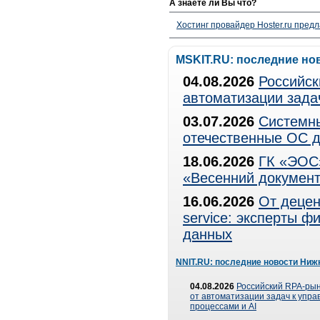
А знаете ли Вы что?
Хостинг провайдер Hoster.ru предл
MSKIT.RU: последние но
04.08.2026
Российск
автоматизации зада
03.07.2026
Системны
отечественные ОС д
18.06.2026
ГК «ЭОС»
«Весенний документ
16.06.2026
От децен
service: эксперты 
данных
NNIT.RU: последние новости Ниж
04.08.2026
Российский RPA-рын
от автоматизации задач к упр
процессами и AI