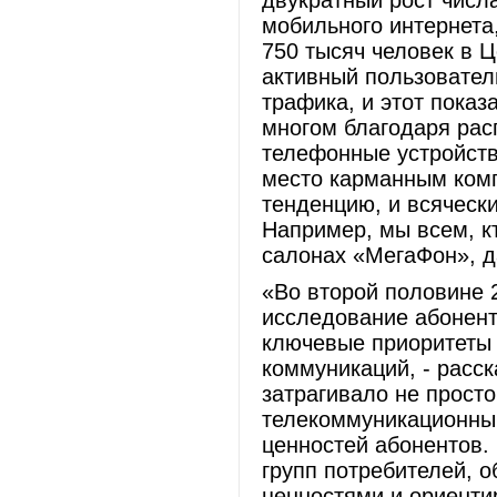
двукратный рост числ
мобильного интернета
750 тысяч человек в 
активный пользовател
трафика, и этот показ
многом благодаря ра
телефонные устройств
место карманным ком
тенденцию, и всяческ
Например, мы всем, к
салонах «МегаФон», д
«Во второй половине 
исследование абонент
ключевые приоритеты 
коммуникаций, - расс
затрагивало не прост
телекоммуникационным
ценностей абонентов.
групп потребителей,
ценностями и ориенти