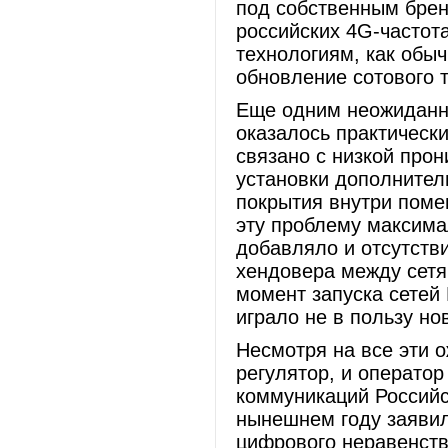
под собственным бре
российских 4G-частота
технологиям, как обыч
обновление сотового 
Еще одним неожиданны
оказалось практически
связано с низкой про
установки дополнител
покрытия внутри поме
эту проблему максима
добавляло и отсутств
хендовера между сетя
момент запуска сетей 
играло не в пользу но
Несмотря на все эти 
регулятор, и оператор
коммуникаций Россий
нынешнем году заявил
цифрового неравенств