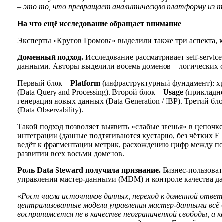
– это то, что превращает аналитическую платформу из те
На что ещё исследование обращает внимание
Эксперты «Кругов Громова» выделили также три аспекта, к
Доменный подход.
Исследование рассматривает self-servic
данными. Авторы выделили восемь доменов – логических 
Первый блок –
Platform
(инфраструктурный фундамент): хра
(Data Query and Processing). Второй блок –
Usage
(прикладно
генерация новых данных (Data Generation / IBP). Третий бл
(Data Observability).
Такой подход позволяет выявить «слабые звенья» в цепочк
интеграции (данные подтягиваются кустарно, без чётких E
ведёт к фрагментации метрик, расхождению цифр между под
развитии всех восьми доменов.
Роль Data Steward получила признание.
Бизнес-пользоват
управлении мастер-данными (MDM) и контроле качества д
«
Рост числа источников данных, переход к доменной отве
централизованные модели управления мастер-данными всё б
воспринимается не в качестве неограниченной свободы, а к