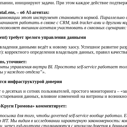
мпании, инициируют задачи. При этом каждое действие подтверж
aLens, – об AI-агентах:
з инновации этот инструмент становится нормой. Параллельно 
ачинает работать в связке с CRM, task tracker-ами и другими 
же позволяет внешним агентам участвовать в сквозных сценариях
ment) требует зрелого управления данными
ладения данными ведёт к новому хаосу. Успешное развитие разр
): корректного определения владельцев данных, правил качеств
s, уточняет:
ты управления внутри BI. Простота self-service работает тольк
ры у каждого отдела”»
.
ится инфраструктурой доверия
о десятках и сотнях пользователей, простого мониторинга – «заг
 устаревания данных, влияние изменений на витрины и возникн
 «Круги Громова» комментирует:
сылка для того, чтобы governed self-service вообще работал. Е
т в ИТ. Мы видим в исследовании характерную закономерность: 
 через год-полтора сталкиваются с кризисом доверия к данным 