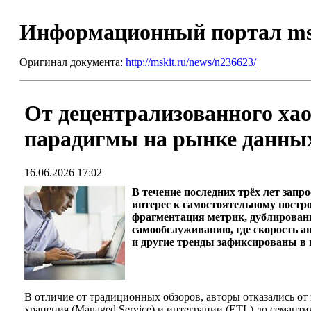
Информационный портал m
Оригинал документа:
http://mskit.ru/news/n236623/
От децентрализованного хаос
парадигмы на рынке данны
16.06.2026 17:02
В течение последних трёх лет за
интерес к самостоятельному постро
фрагментация метрик, дублирование
самообслуживанию, где скорость а
и другие тренды зафиксированы в и
В отличие от традиционных обзоров, авторы отказались от
хранения (Managed Service) и интеграции (ETL) до семант