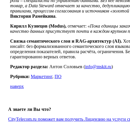
роли – специалиста по управлению данными. Без неё нево
товар, а Data Steward отвечает за качество, дедупликац
правилами, процессом согласования и источником «золотой 
Виктория Рамейкина
.
Кирилл Кузнецов (Modus),
отмечает:
«Пока единицы заказ
качество данных присутствует почти в каждом крупном 
Связка семантического слоя и RAG-архитектур (AI).
Хот
инсайт: без формализованного семантического слоя языко
определения показателей, правила расчёта, ограничения. Бе
гарантированно верных ответов.
Редактор раздела:
Антон Соловьев (
info@mskit.ru
)
Рубрики:
Маркетинг
,
ПО
наверх
А знаете ли Вы что?
CityTelecom.ru поможет вам получить Лицензию на услуги с