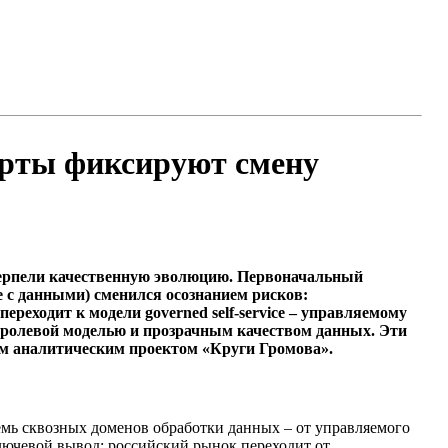
сперты фиксируют смену
терпели качественную эволюцию. Первоначальный
те с данными) сменился осознанием рисков:
реходит к модели governed self-service – управляемому
 ролевой моделью и прозрачным качеством данных. Эти
ном аналитическим проектом «Круги Громова».
емь сквозных доменов обработки данных – от управляемого
Ключевой вывод: российский рынок переходит от