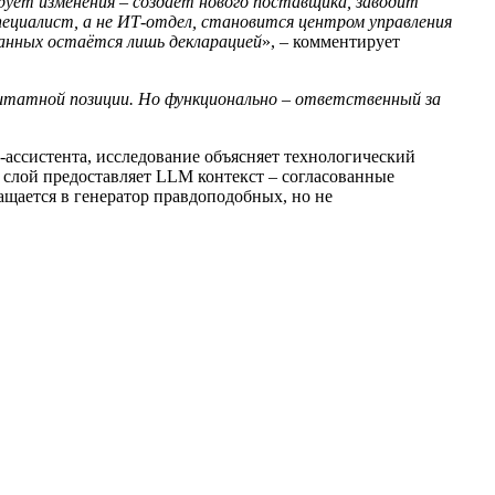
рует изменения – создаёт нового поставщика, заводит
ециалист, а не ИТ-отдел, становится центром управления
 данных остаётся лишь декларацией
», – комментирует
й штатной позиции. Но функционально – ответственный за
ассистента, исследование объясняет технологический
 слой предоставляет LLM контекст – согласованные
вращается в генератор правдоподобных, но не