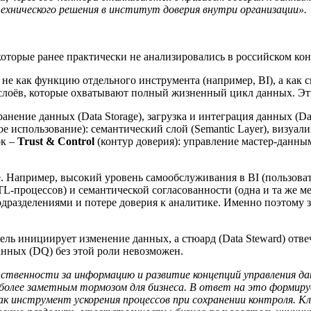
хнического решения в институт доверия внутри организации».
оторые ранее практически не анализировались в российском кон
e не как функцию отдельного инструмента (например, BI), а как
слоёв, которые охватывают полный жизненный цикл данных. Эт
нение данных (Data Storage), загрузка и интеграция данных (D
е использование): семантический слой (Semantic Layer), визуализ
ок –
Trust & Control
(контур доверия): управление мастер-данным
е. Например, высокий уровень самообслуживания в BI (пользова
TL-процессов) и семантической согласованности (одна и та же м
разделениями и потере доверия к аналитике. Именно поэтому зр
ель инициирует изменение данных, а стюард (Data Steward) отвечае
анных (DQ) без этой роли невозможен.
тственности за информацию и развитие концепций управления д
олее заметным тормозом для бизнеса. В ответ на это формируе
ак инструмент ускорения процессов при сохранении контроля. Кл