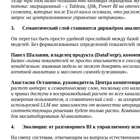
«Еще три года назад большинство входящих обращений зв
потока: миграционный – с Tableau, Qlik, Power BI на отеч
сегмента, которые после Excel-хаоса осознали, что расх
запрос на централизованное управление метриками»
.
3.
Семантический слой становится дирижёром анали
Он перестал быть просто удобной прослойкой между базой 
моделей. Без формализованных определений показателей л
Павел Шалавин, владелец продукта (DataForge), комме
Бизнес-логика показателей не просто описывается в глосса
ненадёжным: языковая модель не может доверять несогласо
агентной аналитики и массового самообслуживания».
Анастасия Остапенко, руководитель Центра компетенций
растет интерес к семантическому слою, поскольку его на
и правил доступа в воспроизводимый расчет во всех канал
намерения пользователя, а семантический слой – за алго
используемой LLM вне зависимости от количества итераци
соответствующих решениях будет только расти. Компании
для масштабирования AI-аналитики».
4.
Эволюция: от разговорного BI к управляемому испо
На смену системам, отвечающим на вопросы естественным я