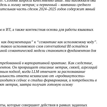
». Сегодня запросы качественно иные. Мы наблюдаем два
дель и логику метрик; и первичный – компании среднего
чительная часть сделок 2024–2025 годов содержит явный
 и ИТ, а также контекстная основа для работы языковых
 как документации” к “семантике как исполняемому коду”.
такого исполняемого слоя conversational BI остаётся
единой семантической модели становится фундаментом для
стребованной в корпоративной практике. Как следствие,
нтов. Он превращает описание метрик, связей, агрегаций
ивным подход, когда LLM отвечает за распознавание
табильность ответа независимо от «продвинутости»
аходится сейчас в стадии формирования, и потребность в
кт метрик, завтра получат готовую основу
енты, которые совершают действия в рамках заданных