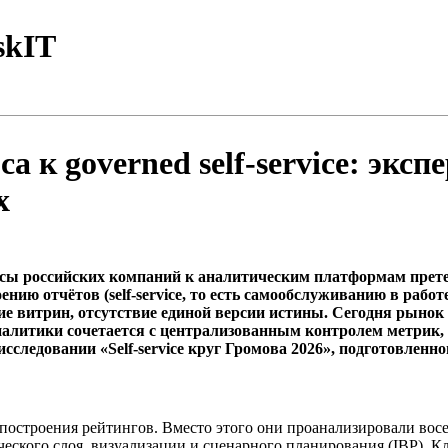
skIT
а к governed self-service: эк
х
просы российских компаний к аналитическим платформам пре
ению отчётов (self-service, то есть самообслуживанию в рабо
 витрин, отсутствие единой версии истины. Сегодня рынок пе
налитики сочетается с централизованным контролем метрик,
сследовании «Self-service круг Громова 2026», подготовлен
 построения рейтингов. Вместо этого они проанализировали вос
ического слоя, визуализации и сценарного планирования (IBP). 