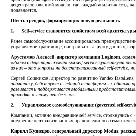
децентрализованной модели, где каждый аналитик создавал 
подавляется.
Шесть трендов, формирующих новую реальность
1.
Self-service становится свойством всей архитектур
Ранее самообслуживание ассоциировалось преимущественно
управляемое хранилище, настраивать загрузку данных, фор
Арустамов Алексей, директор компании Loginom, отмеч
«Рядом с децентрализованным self-service существует рынок
из них – это запросы на децентрализованный self-service
Сергей Сошников, директор по развитию Yandex DataLens, 
аналитику, действуют из единой платформы – с общими пр
развивался и поддерживался глобальными представителями
приходят к этому неизбежно».
2.
Управляемое самообслуживание (governed self-servic
Компании, активно внедрявшие self-service, столкнулись с
внедрение централизованных правил: единого семантическо
Кирилл Кузнецов, генеральный директор Modus, расска