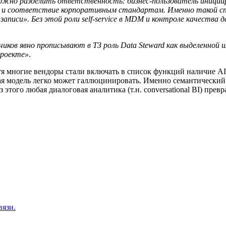
зможно разделить ответственность: бизнес-пользователь иниции
ию и соответствие корпоративным стандартам. Именно такой сп
записи». Без этой роли self‑service в MDM и контроле качества
чиков явно прописывают в ТЗ роль Data Steward как выделенно
проекте»
.
я многие вендоры стали включать в список функций наличие AI-
вая модель легко может галлюцинировать. Именно семантический
з этого любая диалоговая аналитика (т.н. conversational BI) пре
вязи.