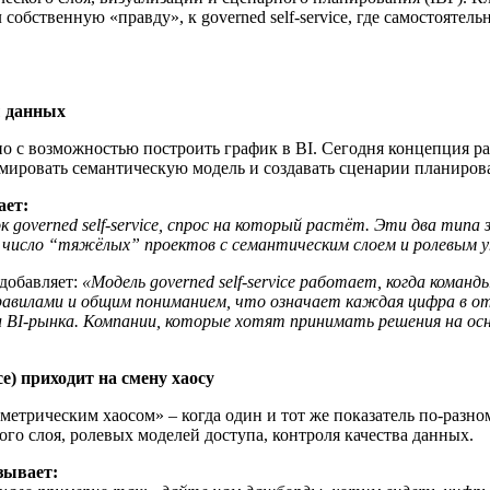
собственную «правду», к governed self-service, где самостоятел
ы данных
 с возможностью построить график в BI. Сегодня концепция ра
мировать семантическую модель и создавать сценарии планирова
ает:
 governed self-service, спрос на который растёт. Эти два типа 
, но число “тяжёлых” проектов с семантическим слоем и ролевы
добавляет:
«Модель governed self-service работает, когда коман
авилами и общим пониманием, что означает каждая цифра в отч
 BI-рынка. Компании, которые хотят принимать решения на ос
e) приходит на смену хаосу
 «метрическим хаосом» – когда один и тот же показатель по-разн
го слоя, ролевых моделей доступа, контроля качества данных.
зывает: