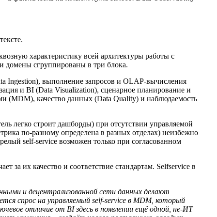
тексте.
 сквозную характеристику всей архитектуры работы с
и домены сгруппированы в три блока.
ata Ingestion), выполнение запросов и OLAP-вычисления
ация и BI (Data Visualization), сценарное планирование и
и (MDM), качество данных (Data Quality) и наблюдаемость
тель легко строит дашборды) при отсутствии управляемой
етрика по-разному определена в разных отделах) неизбежно
елый self-service возможен только при согласованном
т за их качество и соответствие стандартам. Selfservice в
анными и децентрализованной сети данных делают
тся спрос на управляемый self‑service в MDM, который
ючевое отличие от BI здесь в появлении ещё одной, не‑ИТ