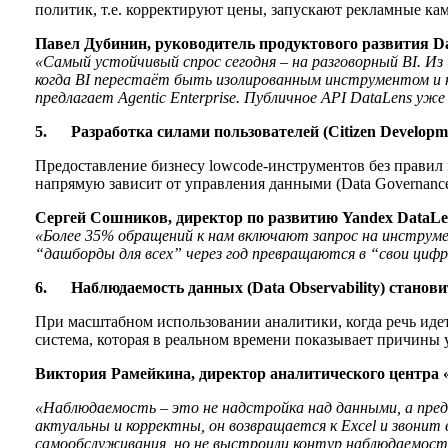
политик, т.е. корректируют цены, запускают рекламные ка
Павел Дубинин, руководитель продуктового развития Dat
«Самый устойчивый спрос сегодня – на разговорный BI. И
когда BI перестаёт быть изолированным инструментом и н
предлагает Agentic Enterprise. Публичное API DataLens у
5.
Разработка силами пользователей (Citizen Develop
Предоставление бизнесу lowcode-инструментов без правил в
напрямую зависит от управления данными (Data Governance
Сергей Сошников, директор по развитию Yandex DataLen
«Более 35% обращений к нам включают запрос на инструмен
“дашборды для всех” через год превращаются в “свои циф
6.
Наблюдаемость данных (Data Observability) станов
При масштабном использовании аналитики, когда речь идет 
система, которая в реальном времени показывает причины
Виктория Рамейкина, директор аналитического центра
«Наблюдаемость – это не надстройка над данными, а предпо
актуальны и корректны, он возвращается к Excel и звони
самообслуживания, но не выстроили контур наблюдаемости,