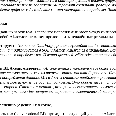
учало примерно так: «дайте нам дашборды, хотим видеть цифры
ественные решения, где заказчики требуют сохранить ролевую мо
ождение цифр между отделами – это операционная проблема. Зна
тики
данных и отчётом. Теперь это исполняемый мост между бизнесом
юбой AI-ассистент может предоставить ненадёжные результаты.
нтирует:
«По оценке DataForge, рынок переходит от “семантики
рии, а транслируется в SQL и материализуется в хранилище. Без 
ванным определениям. Именно governed self-service на основе 
 BI, Axenix отмечает:
«AI-аналитика становится все более во
личие становится важным пререквизитом масштабирования AI-аге
ах потребления данных. Мы в Axenix считаем наиболее перспект
ритмическое исполнение расчетной логики. Это обеспечивает с
й запроса. Стоит отметить, что рынок семантических слоев н
, которые сегодня начнут выстраивать семантический контра
лнению (Agentic Enterprise)
зыком (conversational BI), приходит следующий уровень: AI-аг