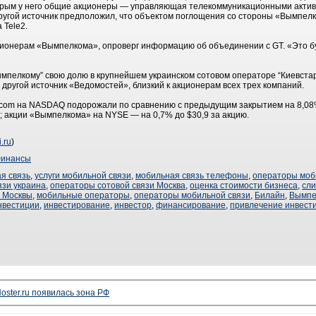
торым у него общие акционеры — управляющая телекоммуникационными актива
Другой источник предположил, что объектом поглощения со стороны «Вымпелк
 Tele2.
ционерам «Вымпелкома», опроверг информацию об объединении с GT. «Это бу
мпелкому” свою долю в крупнейшем украинском сотовом операторе “Киевстар”,
 другой источник «Ведомостей», близкий к акционерам всех трех компаний.
lecom на NASDAQ подорожали по сравнению с предыдущим закрытием на 8,08%
; акции «Вымпелкома» на NYSE — на 0,7% до $30,9 за акцию.
i.ru
)
инансы
я связь
,
услуги мобильной связи
,
мобильная связь телефоны
,
операторы моб
язи украина
,
операторы сотовой связи Москва
,
оценка стоимости бизнеса
,
сл
и Москвы
,
мобильные операторы
,
операторы мобильной связи
,
Билайн
,
Вымпе
нвестиции
,
инвестирование
,
инвестор
,
финансирование
,
привлечение инвест
oster.ru появилась зона РФ