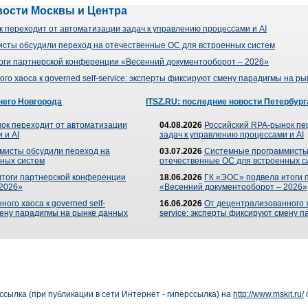
вости Москвы и Центра
 переходит от автоматизации задач к управлению процессами и AI
сты обсудили переход на отечественные ОС для встроенных систем
оги партнерской конференции «Весенний документооборот – 2026»
го хаоса к governed self-service: эксперты фиксируют смену парадигмы на р
него Новгорода
ITSZ.RU: последние новости Петербург
ок переходит от автоматизации
04.08.2026
Российский RPA-рынок пе
 и AI
задач к управлению процессами и AI
мисты обсудили переход на
03.07.2026
Системные программисты
ных систем
отечественные ОС для встроенных с
итоги партнерской конференции
18.06.2026
ГК «ЭОС» подвела итоги 
 2026»
«Весенний документооборот – 2026»
ого хаоса к governed self-
16.06.2026
От децентрализованного ха
мену парадигмы на рынке данных
service: эксперты фиксируют смену 
сылка (при публикации в сети Интернет - гиперссылка) на
http://www.mskit.ru/