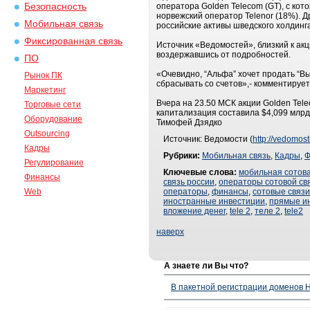
Безопасность
оператора Golden Telecom (GT), с ко
норвежский оператор Telenor (18%). 
Мобильная связь
российские активы шведского холдинга
Фиксированная связь
Источник «Ведомостей», близкий к ак
воздержавшись от подробностей.
ПО
«Очевидно, “Альфа” хочет продать “Вы
Рынок ПК
сбрасывать со счетов»,- комментирует
Маркетинг
Вчера на 23.50 МСК акции Golden Te
Торговые сети
капитализация составила $4,099 млрд
Оборудование
Тимофей Дзядко
Outsourcing
Источник: Ведомости (
http://vedomost
Кадры
Рубрики:
Мобильная связь
,
Кадры
,
Ф
Регулирование
Ключевые слова:
мобильная сотова
Финансы
связь россии
,
операторы сотовой св
Web
операторы
,
финансы
,
сотовые связ
иностранные инвестиции
,
прямые и
вложение денег
,
tele 2
,
теле 2
,
tele2
наверх
А знаете ли Вы что?
В пакетной регистрации доменов H