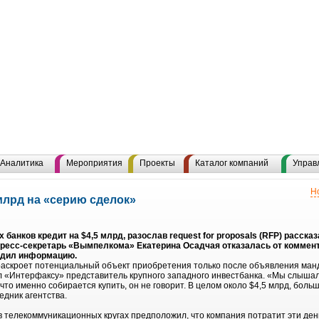
Аналитика
Мероприятия
Проекты
Каталог компаний
Управ
Н
млрд на «серию сделок»
банков кредит на $4,5 млрд, разослав request for proposals (RFP) расск
Пресс-секретарь «Вымпелкома» Екатерина Осадчая отказалась от коммента
рдил информацию.
скроет потенциальный объект приобретения только после объявления мандато
 «Интерфаксу» представитель крупного западного инвестбанка. «Мы слышал
что именно собирается купить, он не говорит. В целом около $4,5 млрд, больш
едник агентства.
 телекоммуникационных кругах предположил, что компания потратит эти ден