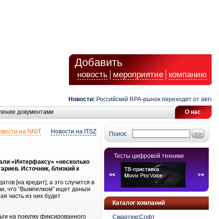
Добавить
новость
мероприятие
компанию
Новости:
Российский RPA-рынок переходит от автомати
ление документами
О нас
овости на NNIT
Новости на ITSZ
Поиск:
Тесты цифровой техники
азали «Интерфаксу» «несколько
риев. Источник, близкий к
в [на кредит], а это случится в
и, что “Вымпелком” ищет деньги
ая часть из них будет
Каталог компаний
ьги на покупку фиксированного
СмартексСофт