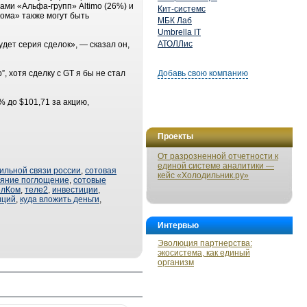
ми «Альфа-групп» Altimo (26%) и
Кит-системс
ома» также могут быть
МБК Лаб
Umbrella IT
АТОЛЛис
дет серия сделок», — сказал он,
 хотя сделку c GT я бы не стал
Добавь свою компанию
 до $101,71 за акцию,
Проекты
От разрозненной отчетности к
единой системе аналитики —
ильной связи россии
,
сотовая
кейс «Холодильник.ру»
ияние поглощение
,
сотовые
лКом
,
теле2
,
инвестиции
,
иций
,
куда вложить деньги
,
Интервью
Эволюция партнерства:
экосистема, как единый
организм