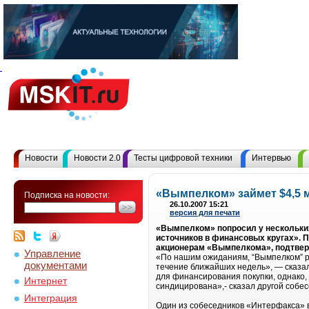
Новости
Новости 2.0
Тесты цифровой техники
Интервью
«Вымпелком» займет $4,5 
Подписка на новости:
26.10.2007 15:21
версия для печати
«Вымпелком» попросил у нескольких 
источников в финансовых кругах». 
акционерам «Вымпелкома», подтве
Управление
«По нашим ожиданиям, “Вымпелком” ра
документами
течение ближайших недель», — сказал
для финансирования покупки, однако, 
Интернет
синдицирована»,- сказал другой собес
Интеграция
Один из собеседников «Интерфакса» в