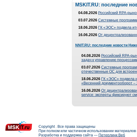
MSKIT.RU: последние но
04.08.2026
Российский RPA-рынок
03.07.2026
Системные программи
18.06.2026
ГК «ЭОС» подвела ит
16.06.2026
От децентрализованно
NNIT.RU: последние новости Ниж
04.08.2026
Российский RPA-рын
задач к управлению процессами
03.07.2026
Системные програм
отечественные ОС для встроен
18.06.2026
ГК «ЭОС» подвела 
«Весенний документооборот –
16.06.2026
От децентрализованн
service: эксперты фиксируют с
Copyright . Все права защищены
При полном или частичном использовании материалов с
Разработка и поддержка сайта —
Петерлинк Веб