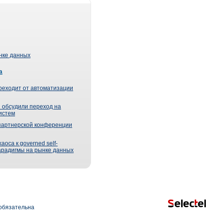
ынке данных
а
реходит от автоматизации
 обсудили переход на
истем
партнерской конференции
оса к governed self-
парадигмы на рынке данных
обязательна