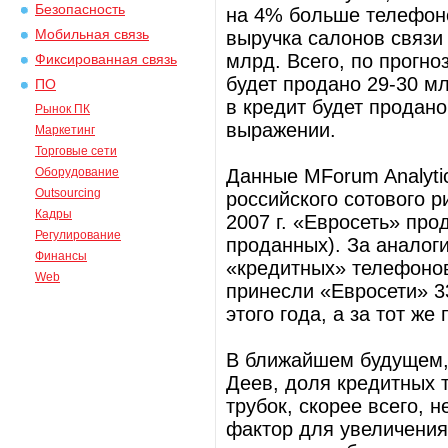
Безопасность
на 4% больше телефоно
Мобильная связь
выручка салонов связи
млрд. Всего, по прогноз
Фиксированная связь
будет продано 29-30 мл
ПО
в кредит будет продан
Рынок ПК
выражении.
Маркетинг
Торговые сети
Оборудование
Данные MForum Analyti
Outsourcing
российского сотового 
Кадры
2007 г. «Евросеть» про
Регулирование
проданных). За аналог
Финансы
«кредитных» телефонов
Web
принесли «Евросети» 3
этого года, а за тот же
В ближайшем будущем, 
Деев, доля кредитных
трубок, скорее всего,
фактор для увеличени