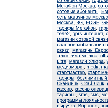
сотовой связи
,
торгов
МегаФон Москва
,
сото
сотовые абоненты
,
Ев
сеть магазинов москв
Москва
,
3G
,
EDGE
,
G
тарифы МегаФон
,
тар
теле2
,
gprs интернет
,
магазин сотовой связи
салонов мобильной св
связи
,
магазины Еврос
техносила москва
,
ult
ultra
,
магазин Ультра
,
медиамаркт
,
media ma
стартмастер
,
старт ма
тарифы
,
безлимитный 
СкайЛинк
,
Скай Линк
,
кассир
,
кассир операц
тарифы
,
sms
,
смс
,
мо
программы лояльност
выручка
,
Воронеж
,
цф