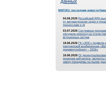
данных
NNIT.RU: последние новости Ниж
04.08.2026
Российский RPA-рын
от автоматизации задач к упр
процессами и AI
03.07.2026
Системные програ
обсудили переход на отечеств
встроенных систем
18.06.2026
ГК «ЭОС» подвела и
партнерской конференции «Ве
документооборот – 2026»
16.06.2026
От децентрализован
governed self-service: эксперт
смену парадигмы на рынке дан