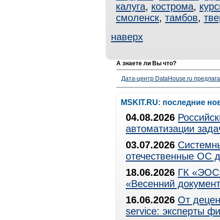
калуга
,
кострома
,
курс
смоленск
,
тамбов
,
тве
наверх
А знаете ли Вы что?
Дата-центр DataHouse.ru предлага
MSKIT.RU: последние но
04.08.2026
Российск
автоматизации зада
03.07.2026
Системны
отечественные ОС д
18.06.2026
ГК «ЭОС»
«Весенний документ
16.06.2026
От децен
service: эксперты 