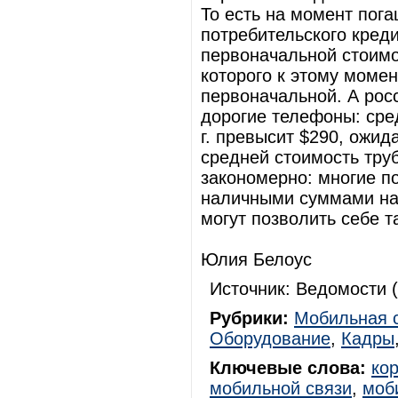
То есть на момент пог
потребительского кред
первоначальной стоимо
которого к этому момен
первоначальной. А рос
дорогие телефоны: сред
г. превысит $290, ожид
средней стоимость тру
закономерно: многие п
наличными суммами на 
могут позволить себе т
Юлия Белоус
Источник: Ведомости (
Рубрики:
Мобильная 
Оборудование
,
Кадры
Ключевые слова:
ко
мобильной связи
,
моб