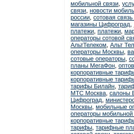
мобильной связи
,
усл
связи
,
новости мобиль
россии
,
сотовая связь
магазины Цифроград
,
платежи
,
платежи
,
мар
операторы сотовой св
АльтТелеком
,
Альт Те
операторы Москвы
,
ва
сотовые операторы
,
с
планы МегаФон
,
оптов
корпоративные тариф
корпоративные тариф
тарифы Билайн
,
тари
МТС Москва
,
салоны 
Цифроград
,
министер
Москвы
,
мобильные о
операторы мобильной
корпоративные тари
тарифы
,
тарифные пл