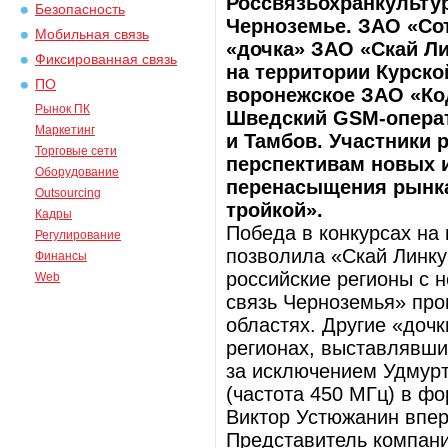
Россвязьохранкультур
Безопасность
Черноземье. ЗАО «Со
Мобильная связь
«дочка» ЗАО «Скай Л
Фиксированная связь
на территории Курско
ПО
воронежское ЗАО «Код
Рынок ПК
Шведский GSM-операт
Маркетинг
и Тамбов. Участники 
Торговые сети
перспективам новых и
Оборудование
перенасыщения рынка
Outsourcing
тройкой».
Кадры
Победа в конкурсах на
Регулирование
позволила «Скай Линку
Финансы
российские регионы с 
Web
связь Черноземья» про
областях. Другие «доч
регионах, выставлявших
за исключением Удмур
(частота 450 МГц) в ф
Виктор Устюжанин впер
Представитель компани