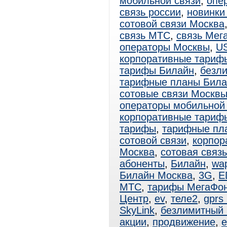
мобильной связи
,
опе
связь россии
,
новинки
сотовой связи Москва
связь МТС
,
связь Мег
операторы Москвы
,
U
корпоративные тариф
тарифы Билайн
,
безл
тарифные планы Била
сотовые связи Москв
операторы мобильной
корпоративные тари
тарифы
,
тарифные пл
сотовой связи
,
корпор
Москва
,
сотовая связ
абоненты
,
Билайн
,
wa
Билайн Москва
,
3G
,
E
МТС
,
тарифы МегаФо
Центр
,
ev
,
теле2
,
gprs
SkyLink
,
безлимитный
акции
,
продвижение
,
e