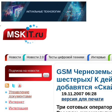
Новости
Новости 2.0
Тесты цифровой техники
Интервью
GSM Черноземья
Подписка на новости:
шестерых/ К де
добавятся «Ска
Управление
19.11.2007 06:28
документами
версия для печати
Интернет
Три сотовых оператор
Интеграция