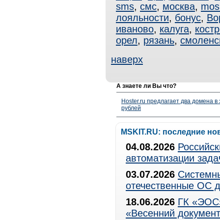
sms
,
смс
,
москва
,
mos
лояльности
,
бонус
,
Во
иваново
,
калуга
,
кост
орел
,
рязань
,
смоленс
наверх
А знаете ли Вы что?
Hoster.ru предлагает два домена в
рублей
MSKIT.RU: последние но
04.08.2026
Российск
автоматизации зада
03.07.2026
Системны
отечественные ОС д
18.06.2026
ГК «ЭОС»
«Весенний документ