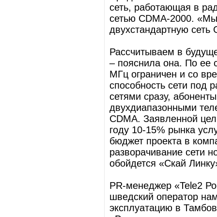
сеть, работающая в ра
сетью CDMA-2000. «Мы
двухстандартную сеть
Рассчитываем в будуще
– пояснила она. По ее 
MГц ограничен и со вр
способность сети под 
сетями сразу, абонент
двухдиапазонными тел
CDMA. Заявленной цель
году 10-15% рынка усл
бюджет проекта в комп
разворачивание сети н
обойдется «Скай Линку
PR-менеджер «Telе2 Ро
шведский оператор нам
эксплуатацию в Тамбовс