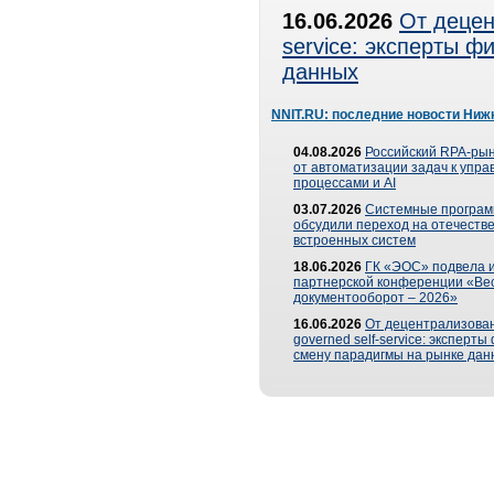
16.06.2026
От децен
service: эксперты 
данных
NNIT.RU: последние новости Ниж
04.08.2026
Российский RPA-рын
от автоматизации задач к упр
процессами и AI
03.07.2026
Системные програ
обсудили переход на отечеств
встроенных систем
18.06.2026
ГК «ЭОС» подвела и
партнерской конференции «Ве
документооборот – 2026»
16.06.2026
От децентрализован
governed self-service: эксперт
смену парадигмы на рынке дан