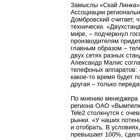
Замыслы «Скай Линка» 
Ассоциации региональн
Домбровский считает, ч
технически. «Двухстан
мире, – подчеркнул го
производителям придет
главным образом – тел
двух сетях разных ста
Александр Малис согла
телефоных аппаратов: 
какое-то время будет п
другая – только перед
По мнению менеджера 
региона ОАО «Вымпелк
Tele2 столкнутся с оч
рынки. «У наших потен
и отобрать. В условиях
превышает 100%, сдела