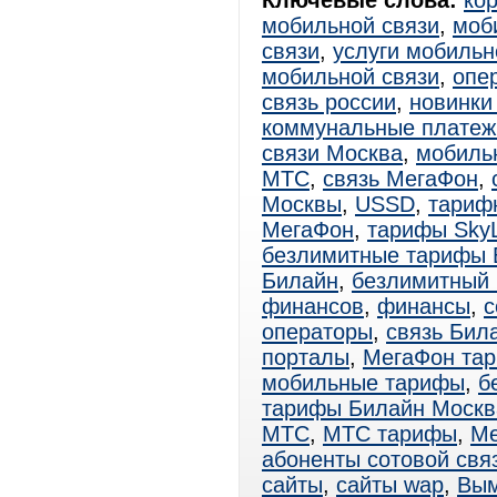
Ключевые слова:
ко
мобильной связи
,
моб
связи
,
услуги мобильн
мобильной связи
,
опе
связь россии
,
новинки
коммунальные платеж
связи Москва
,
мобиль
МТС
,
связь МегаФон
,
Москвы
,
USSD
,
тариф
МегаФон
,
тарифы SkyL
безлимитные тарифы 
Билайн
,
безлимитный
финансов
,
финансы
,
с
операторы
,
связь Бил
порталы
,
МегаФон та
мобильные тарифы
,
б
тарифы Билайн Москв
МТС
,
МТС тарифы
,
Ме
абоненты сотовой свя
сайты
,
сайты wap
,
Вы