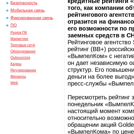
кредитные рейтинги 
Безопасность
того, как компании о
Мобильная связь
рейтингового агентст
Фиксированная связь
отразится на финанс
ПО
его возможности по 
Рынок ПК
заемных средств в СН
Маркетинг
Рейтинговое агентство 
Торговые сети
рейтинг (ВВ+) российс
Оборудование
«ВымпелКом» с негати
Outsourcing
он дает независимую о
Кадры
структур. Его повышен
Регулирование
деньги на более выгод
Финансы
пресс-службы «Вымпел
Web
Пересмотреть рейтинг з
понедельник «ВымпелКо
настоящий момент комп
относительно возможно
обращении акций Golde
«ВымпелКома» по цене 