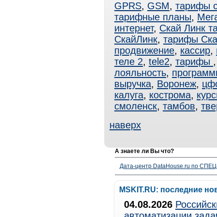
GPRS
,
GSM
,
тарифы 
тарифные планы
,
Мег
интернет
,
Скай Линк т
СкайЛинк
,
тарифы Ск
продвижение
,
кассир
,
теле 2
,
tele2
,
тарифы
лояльность
,
программ
выручка
,
Воронеж
,
цф
калуга
,
кострома
,
курс
смоленск
,
тамбов
,
тве
наверх
А знаете ли Вы что?
Дата-центр DataHouse.ru по СПЕЦ-
MSKIT.RU: последние но
04.08.2026
Российск
автоматизации зада