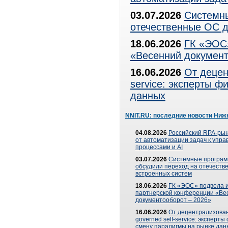
03.07.2026
Системны
отечественные ОС д
18.06.2026
ГК «ЭОС»
«Весенний документ
16.06.2026
От децен
service: эксперты 
данных
NNIT.RU: последние новости Ниж
04.08.2026
Российский RPA-рын
от автоматизации задач к упр
процессами и AI
03.07.2026
Системные програ
обсудили переход на отечеств
встроенных систем
18.06.2026
ГК «ЭОС» подвела и
партнерской конференции «Ве
документооборот – 2026»
16.06.2026
От децентрализован
governed self-service: эксперт
смену парадигмы на рынке дан