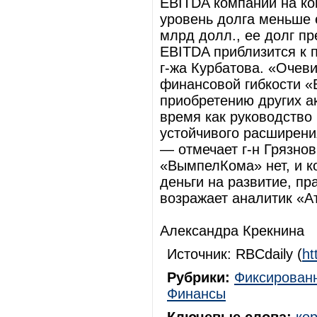
EBITDA компании на ко
уровень долга меньше 
млрд долл., ее долг пр
EBITDA приблизится к 
г-жа Курбатова. «Очеви
финансовой гибкости «
приобретению других а
время как руководство
устойчивого расширени
— отмечает г-н Грязно
«ВымпелКома» нет, и к
деньги на развитие, пр
возражает аналитик «А
Александра Крекнина
Источник: RBCdaily (
ht
Рубрики:
Фиксированн
Финансы