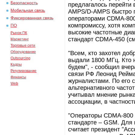
Безопасность
предлагалось перейти 
Мобильная связь
AMPS/D-AMPS быстро п
операторами CDMA-800
Фиксированная связь
компромиссу, хотя ком
ПО
высокие частотные диа
Рынок ПК
стандарт CDMA-450 (см
Маркетинг
Торговые сети
Оборудование
"Всем, кто захотел доб
Outsourcing
выдали 1800 МГц. Кто 
Кадры
будем", - сообщил вче
Регулирование
связи РФ Леонид Рейма
Финансы
журналистами. По его 
Web
альтернативного часто
учитывал мнение рынка
ассоциации, в частност
"Операторы CDMA-800 б
стандарте – GSM. Для и
считает президент "Ас