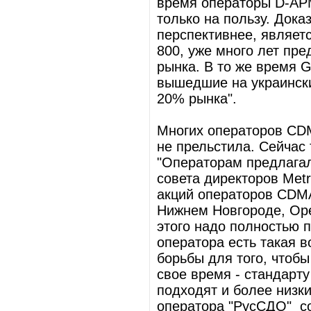
время операторы D-APM
только на пользу. Дока
перспективнее, являет
800, уже много лет пр
рынка. В то же время 
вышедшие на украински
20% рынка".
Многих операторов CD
не прельстила. Сейчас 
"Операторам предлагал
совета директоров Metr
акций операторов CDMA
Нижнем Новгороде, Оре
этого надо полностью 
оператора есть такая в
борьбы для того, чтобы
свое время - стандарт
подходят и более низк
оператора "РусСДО" со