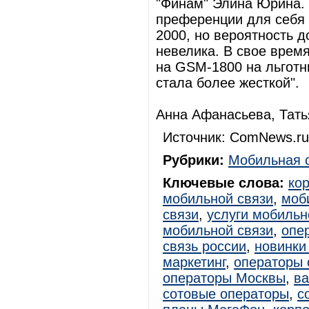
"Финам" Элина Юрина.
преференции для себя 
2000, но вероятность д
невелика. В свое врем
на GSM-1800 на льготн
стала более жесткой".
Анна Афанасьева, Тать
Источник: ComNews.ru
Рубрики:
Мобильная 
Ключевые слова:
ко
мобильной связи
,
моб
связи
,
услуги мобильн
мобильной связи
,
опе
связь россии
,
новинки
маркетинг
,
операторы 
операторы Москвы
,
ва
сотовые операторы
,
с