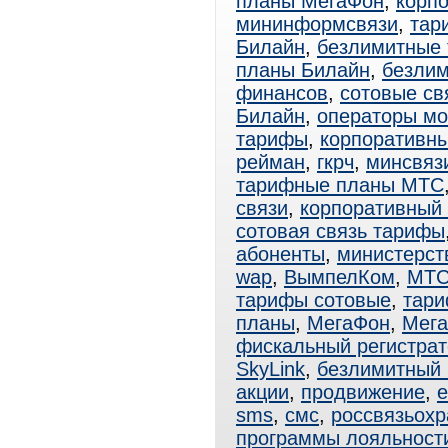
планы МегаФон
,
корп
мининформсвязи
,
тар
Билайн
,
безлимитные
планы Билайн
,
безли
финансов
,
сотовые св
Билайн
,
операторы мо
тарифы
,
корпоративн
рейман
,
гкрч
,
минсвяз
тарифные планы МТС
связи
,
корпоративный
сотовая связь тарифы
абоненты
,
министерст
wap
,
ВымпелКом
,
МТ
тарифы сотовые
,
тар
планы
,
МегаФон
,
Мега
фискальный регистрат
SkyLink
,
безлимитный
акции
,
продвижение
,
e
sms
,
смс
,
россвязьохр
программы лояльност