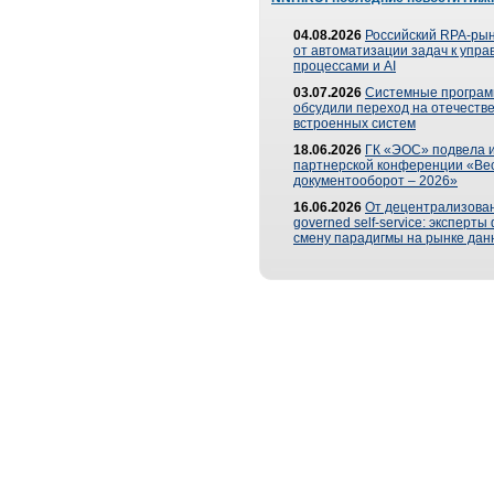
04.08.2026
Российский RPA-рын
от автоматизации задач к упр
процессами и AI
03.07.2026
Системные програ
обсудили переход на отечеств
встроенных систем
18.06.2026
ГК «ЭОС» подвела и
партнерской конференции «Ве
документооборот – 2026»
16.06.2026
От децентрализован
governed self-service: эксперт
смену парадигмы на рынке дан