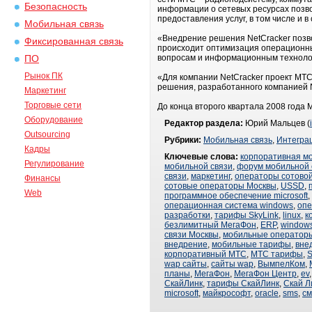
Безопасность
информации о сетевых ресурсах позв
предоставления услуг, в том числе и в
Мобильная связь
«Внедрение решения NetCracker позво
Фиксированная связь
происходит оптимизация операционны
вопросам и информационным техноло
ПО
Рынок ПК
«Для компании NetCracker проект МТ
решения, разработанного компанией N
Маркетинг
Торговые сети
До конца второго квартала 2008 года
Оборудование
Редактор раздела:
Юрий Мальцев (
Outsourcing
Рубрики:
Мобильная связь
,
Интегра
Кадры
Ключевые слова:
корпоративная м
Регулирование
мобильной связи
,
форум мобильной 
связи
,
маркетинг
,
операторы сотовой
Финансы
сотовые операторы Москвы
,
USSD
,
Web
программное обеспечение microsoft
,
операционная система windows
,
опе
разработки
,
тарифы SkyLink
,
linux
,
к
безлимитный МегаФон
,
ERP
,
window
связи Москвы
,
мобильные оператор
внедрение
,
мобильные тарифы
,
вне
корпоративный МТС
,
МТС тарифы
,
wap сайты
,
сайты wap
,
ВымпелКом
,
планы
,
МегаФон
,
МегаФон Центр
,
ev
СкайЛинк
,
тарифы СкайЛинк
,
Скай Л
microsoft
,
майкрософт
,
oracle
,
sms
,
см