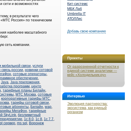
и сети и возможностях
Кит-системс
МБК Лаб
Umbrella IT
ему, в результате чего
АТОЛЛис
 «МТС Россия» по техническим
Добавь свою компанию
вания наиболее масштабного
нберг.
ую сеть компании.
Проекты
и мобильной связи
,
услуги
От разрозненной отчетности к
 связь россии
,
новинки сотовой
единой системе аналитики —
егаФон
,
сотовые операторы
,
кейс «Холодильник.ру»
граммное обеспечение
,
,
Java
,
Java приложения
,
работка программ
,
центр
н
,
тарифные планы Билайн
,
системы
,
МТС Москва
,
сотовые
Интервью
,
корпоративные тарифы МТС
,
осква
,
тарифы сотовой связи
,
Эволюция партнерства:
отовые абоненты
,
Билайн
,
wap
,
экосистема, как единый
арифы МегаФон
,
тарифные
организм
й SkyLink
,
безлимитный
 предприятие
,
1с 8.0
,
1с 8
,
1с 7.7
,
ql сервер
,
ms sql
,
Воронеж