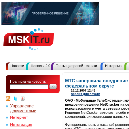
Новости
Новости 2.0
Тесты цифровой техники
Интервью
МТС завершила внедрение 
Подписка на новости:
федеральном округе
18.12.2007 12:45
версия для печати
ОАО «Мобильные ТелеCистемы», круп
внедрения решения NetCracker на с
Управление
использования и учета сетевых рес
документами
Решение NetCracker включает в себя 
соединений, синхронизации данных с 
Интернет
Интеграция
Функциональность и масштаб решения 
сети МТС – радиоподсистему, коммут