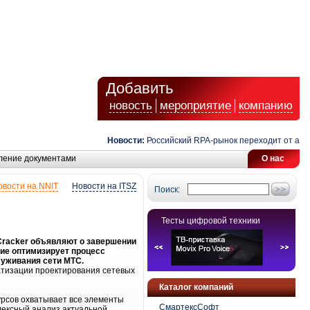
Добавить
новость
мероприятие
компанию
Новости:
Российский RPA-рынок переходит от автом
ление документами
О нас
овости на NNIT
Новости на ITSZ
Поиск:
Тесты цифровой техники
Cracker объявляют о завершении
ие оптимизирует процесс
луживания сети МТС.
матизации проектирования сетевых
Каталог компаний
урсов охватывает все элементы
СмартексСофт
лексный анализ актуальной