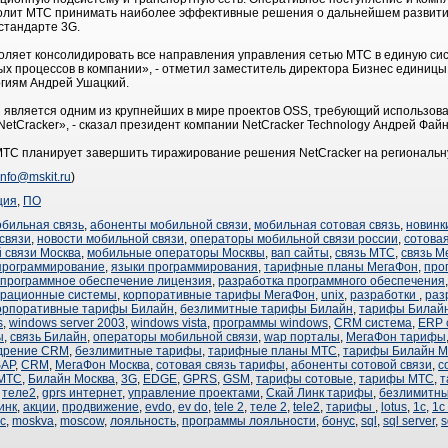
олит МТС принимать наиболее эффективные решения о дальнейшем развити
 стандарте 3G.
ляет консолидировать все направления управления сетью МТС в единую сист
х процессов в компании», - отметил заместитель директора Бизнес единицы
гиям Андрей Ушацкий.
С является одним из крупнейших в мире проектов OSS, требующий использо
etCracker», - сказал президент компании NetCracker Technology Андрей Фай
 МТС планирует завершить тиражирование решения NetCracker на региональн
info@mskit.ru
)
ция
,
ПО
обильная связь
,
абоненты мобильной связи
,
мобильная сотовая связь
,
новинк
связи
,
новости мобильной связи
,
операторы мобильной связи россии
,
сотовая
 связи Москва
,
мобильные операторы Москвы
,
вап сайты
,
связь МТС
,
связь М
программирование
,
языки программирования
,
тарифные планы МегаФон
,
про
программное обеспечение лицензия
,
разработка программного обеспечения
рационные системы
,
корпоративные тарифы МегаФон
,
unix
,
разработки
,
раз
орпоративные тарифы Билайн
,
безлимитные тарифы Билайн
,
тарифы Билай
s
,
windows server 2003
,
windows vista
,
программы windows
,
CRM система
,
ERP 
ы
,
связь Билайн
,
операторы мобильной связи
,
wap порталы
,
МегаФон тарифы
дрение CRM
,
безлимитные тарифы
,
тарифные планы МТС
,
тарифы Билайн М
SAP
,
CRM
,
МегаФон Москва
,
сотовая связь тарифы
,
абоненты сотовой связи
,
с
МТС
,
Билайн Москва
,
3G
,
EDGE
,
GPRS
,
GSM
,
тарифы сотовые
,
тарифы МТС
,
т
,
теле2
,
gprs интернет
,
управление проектами
,
Скай Линк тарифы
,
безлимитны
инк
,
акции
,
продвижение
,
evdo
,
ev do
,
tele 2
,
теле 2
,
tele2
,
тарифы
,
lotus
,
1с
,
1с
с
,
moskva
,
moscow
,
лояльность
,
программы лояльности
,
бонус
,
sql
,
sql server
,
s