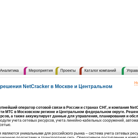
Аналитика
Мероприятия
Проекты
Каталог компаний
Управ
Н
решения NetCracker в Москве и Центральном
нейший оператор сотовой связи в России и странах СНГ, и компания Net
ети МТС в Московском регионе и Центральном федеральном округе. Решен
урсов, а также аккумулирует данные для управления, планирования и обс
модули учета сетевых ресурсов, учета линейно-кабельных сооружений, авто
сетью.
являются уникальными для российского рынка – система учета сетевых рес
ационную подсистему и транспортную сеть. Оперативное поступление и комп