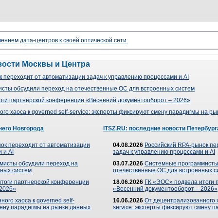
чением дата-центров к своей оптической сети.
вости Москвы и Центра
 переходит от автоматизации задач к управлению процессами и AI
сты обсудили переход на отечественные ОС для встроенных систем
оги партнерской конференции «Весенний документооборот – 2026»
го хаоса к governed self-service: эксперты фиксируют смену парадигмы на р
него Новгорода
ITSZ.RU: последние новости Петербург
ок переходит от автоматизации
04.08.2026
Российский RPA-рынок пе
 и AI
задач к управлению процессами и AI
мисты обсудили переход на
03.07.2026
Системные программисты
ных систем
отечественные ОС для встроенных с
итоги партнерской конференции
18.06.2026
ГК «ЭОС» подвела итоги 
 2026»
«Весенний документооборот – 2026»
ого хаоса к governed self-
16.06.2026
От децентрализованного ха
мену парадигмы на рынке данных
service: эксперты фиксируют смену 