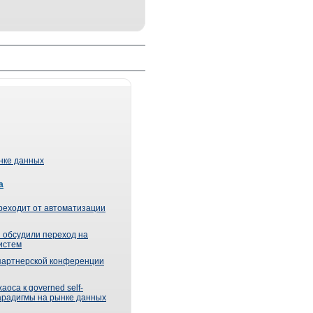
ынке данных
а
реходит от автоматизации
 обсудили переход на
истем
партнерской конференции
оса к governed self-
парадигмы на рынке данных