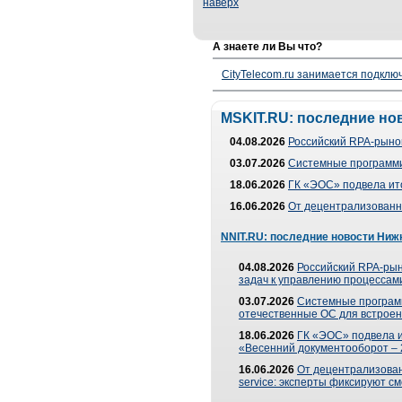
наверх
А знаете ли Вы что?
CityTelecom.ru занимается подклю
MSKIT.RU: последние но
04.08.2026
Российский RPA-рынок
03.07.2026
Системные программи
18.06.2026
ГК «ЭОС» подвела ит
16.06.2026
От децентрализованно
NNIT.RU: последние новости Ниж
04.08.2026
Российский RPA-рын
задач к управлению процессами
03.07.2026
Системные програм
отечественные ОС для встроен
18.06.2026
ГК «ЭОС» подвела 
«Весенний документооборот –
16.06.2026
От децентрализованн
service: эксперты фиксируют с