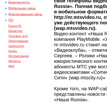
свои телефоны видео
Безопасность
Russia». Полная под
Мобильная связь
в мобильном формате
Фиксированная связь
http://nr.mtsvideo.ru
ПО
уже действующего по
Рынок ПК
(wap.mtsvideo.ru).
Маркетинг
Видео-контент «Наша 
Торговые сети
компания PlayMobile. 
Оборудование
nr.mtsvideo.ru станет 
Outsourcing
«Видеоклуба», - отмет
Кадры
Сергеев. – Ролики «На
Регулирование
юмористического конте
Финансы
абоненты МТС уже мог
Web
видеосюжетами «Comed
Сити» (wap.mtscity.ru)»
Кроме того, на WAP-сайт
представлены новости 
«Наша Russia».