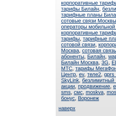
корпоративные тариф
тарифы Билайн
,
безл
тарифные планы Била
сотовые связи Москв
операторы мобильной
корпоративные тари
тарифы
,
тарифные пл
сотовой связи
,
корпор
Москва
,
сотовая связ
абоненты
,
Билайн
,
wa
Билайн Москва
,
3G
,
E
МТС
,
тарифы МегаФо
Центр
,
ev
,
теле2
,
gprs
SkyLink
,
безлимитный
акции
,
продвижение
,
e
sms
,
смс
,
moskva
,
mos
бонус
,
Воронеж
наверх