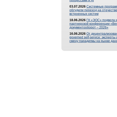
процессами и AI
03.07.2026
Системные програ
обсудили переход на отечеств
встроенных систем
18.06.2026
ГК «ЭОС» подвела и
партнерской конференции «Ве
документооборот – 2026»
16.06.2026
От децентрализован
governed self-service: эксперт
смену парадигмы на рынке дан