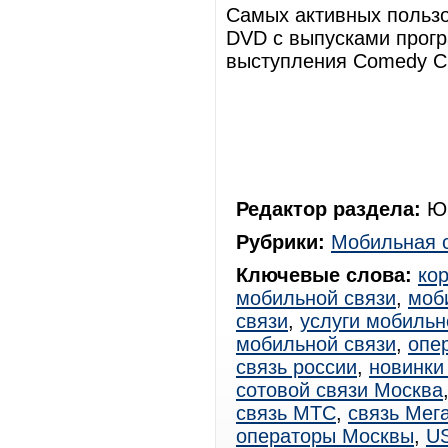
Самых активных пользо
DVD с выпусками прогр
выступления Comedy Cl
Редактор раздела:
Юр
Рубрики:
Мобильная 
Ключевые слова:
ко
мобильной связи
,
моб
связи
,
услуги мобильн
мобильной связи
,
опе
связь россии
,
новинки
сотовой связи Москва
связь МТС
,
связь Мег
операторы Москвы
,
U