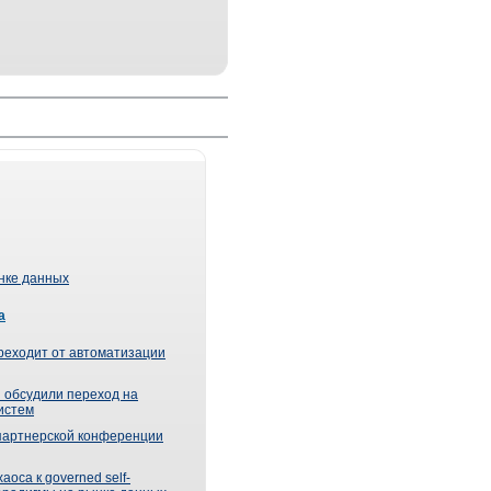
ынке данных
а
реходит от автоматизации
 обсудили переход на
истем
партнерской конференции
оса к governed self-