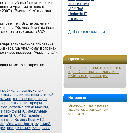
 в республике (в том числе и в
Кит-системс
венности Армении отказало
МБК Лаб
е 2007 г. "ВымпелКом" выиграл
Umbrella IT
АТОЛЛис
ы Beeline и Bi Line разные и
дил права "ВымпелКома" на бренд
своих товарных знаков ЗАО
Добавь свою компанию
еперь есть законное основания
 бизнеса "ВымпелКома" в странах
вести все процессы "АрменТела" к
Проекты
ндинг может благоприятно
От разрозненной отчетности к
единой системе аналитики —
кейс «Холодильник.ру»
и мобильной связи
,
услуги
 связь россии
,
новинки сотовой
Интервью
егаФон
,
сотовые операторы
,
,
корпоративные тарифы
Эволюция партнерства:
сква
,
сотовые связи Москвы
,
экосистема, как единый
ые тарифы МТС
,
мобильные
организм
ивный МТС
,
МТС тарифы
,
йты wap
,
ВымпелКом
,
МТС
,
Фон
,
МегаФон Центр
,
ev
,
теле2
,
ции
,
продвижение
,
evdo
,
ev do
,