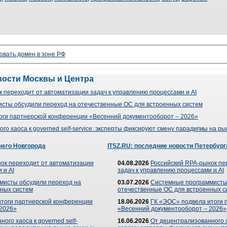
овать домен в зоне РФ
вости Москвы и Центра
 переходит от автоматизации задач к управлению процессами и AI
сты обсудили переход на отечественные ОС для встроенных систем
оги партнерской конференции «Весенний документооборот – 2026»
го хаоса к governed self-service: эксперты фиксируют смену парадигмы на р
него Новгорода
ITSZ.RU: последние новости Петербург
ок переходит от автоматизации
04.08.2026
Российский RPA-рынок пе
 и AI
задач к управлению процессами и AI
мисты обсудили переход на
03.07.2026
Системные программисты
ных систем
отечественные ОС для встроенных с
итоги партнерской конференции
18.06.2026
ГК «ЭОС» подвела итоги 
 2026»
«Весенний документооборот – 2026»
ого хаоса к governed self-
16.06.2026
От децентрализованного ха