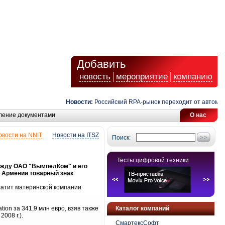
Добавить
новость
мероприятие
компанию
Новости:
Российский RPA-рынок переходит от автоматиз
ление документами
О нас
овости на NNIT
Новости на ITSZ
Поиск:
Тесты цифровой техники
ежду ОАО "ВымпелКом" и его
и Армении товарный знак
латит материнской компании
ion за 341,9 млн евро, взяв также
Каталог компаний
008 г.).
СмартексСофт