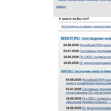
наверх
А знаете ли Вы что?
На Domenus.ru можно зарегистрир
MSKIT.RU: последние но
04.08.2026
Российский RPA-рынок
03.07.2026
Системные программи
18.06.2026
ГК «ЭОС» подвела ит
16.06.2026
От децентрализованно
NNIT.RU: последние новости Ниж
04.08.2026
Российский RPA-рын
задач к управлению процессами
03.07.2026
Системные програм
отечественные ОС для встроен
18.06.2026
ГК «ЭОС» подвела 
«Весенний документооборот –
16.06.2026
От децентрализованн