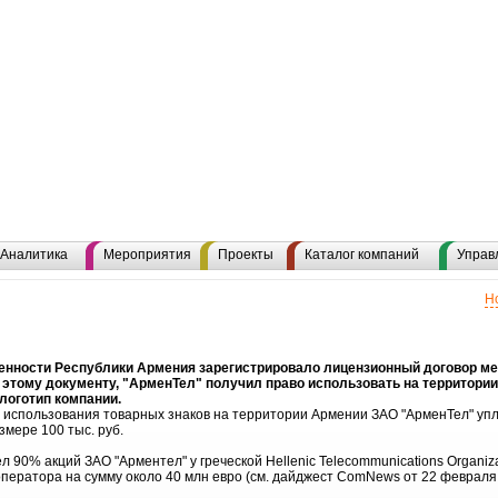
Аналитика
Мероприятия
Проекты
Каталог компаний
Управ
Н
венности Республики Армения зарегистрировало лицензионный договор м
 этому документу, "АрменТел" получил право использовать на территори
 логотип компании.
о использования товарных знаков на территории Армении ЗАО "АрменТел" уп
мере 100 тыс. руб.
 90% акций ЗАО "Арментел" у греческой Hellenic Telecommunications Organizat
ператора на сумму около 40 млн евро (см. дайджест ComNews от 22 февраля 2