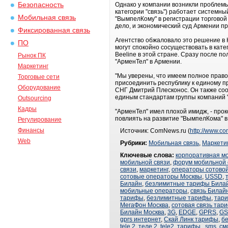
Безопасность
Однако у компании возникли проблемы 
категории "связь") работает системны
Мобильная связь
"ВымпелКому" в регистрации торговой 
дело, и экономический суд Армении пр
Фиксированная связь
Агентство обжаловало это решение в К
ПО
могут спокойно сосуществовать в кат
Beeline в этой стране. Сразу после 
Рынок ПК
"АрменТел" в Армении.
Маркетинг
"Мы уверены, что имеем полное право
Торговые сети
присоединить республику к единому п
Оборудование
СНГ Дмитрий Плесконос. Он также соо
единым стандартам группы компаний 
Outsourcing
Кадры
"АрменТел" имел плохой имидж, - про
повлиять на развитие "ВымпелКома" в
Регулирование
Финансы
Источник: ComNews.ru (
http://www.c
Web
Рубрики:
Мобильная связь
,
Маркети
Ключевые слова:
корпоративная м
мобильной связи
,
форум мобильной 
связи
,
маркетинг
,
операторы сотовой
сотовые операторы Москвы
,
USSD
,
Билайн
,
безлимитные тарифы Била
мобильные операторы
,
связь Билай
тарифы
,
безлимитные тарифы
,
тар
МегаФон Москва
,
сотовая связь тар
Билайн Москва
,
3G
,
EDGE
,
GPRS
,
G
gprs интернет
,
Скай Линк тарифы
,
б
tele 2
,
теле 2
,
tele2
,
тарифы
,
sms
,
см