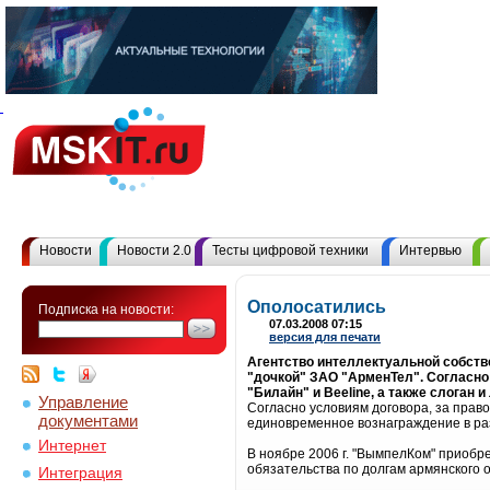
Новости
Новости 2.0
Тесты цифровой техники
Интервью
Ополосатились
Подписка на новости:
07.03.2008 07:15
версия для печати
Агентство интеллектуальной собст
"дочкой" ЗАО "АрменТел". Согласно
"Билайн" и Beeline, а также слоган и
Управление
Согласно условиям договора, за прав
документами
единовременное вознаграждение в раз
Интернет
В ноябре 2006 г. "ВымпелКом" приобрел
обязательства по долгам армянского о
Интеграция