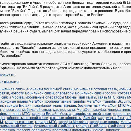
с продвижением в Армении собственного бренда - под торговой маркой Bi Line
й интегратор "Би Лайн". В результате, Агентство по интеллектуальной собст
марки "Билайн". Тогда сотовый оператор подал иск на это решение. В декабр
изнал право на регистрацию в стране торговой марки Beeline.
ассационном суде, но тот отклонил жалобу. Согласно заключению суда, бренд
егории "связь" в Армении. Таким образом, кассационный суд Армении подтвер
получения решения суда "ВымпелКом" начал передачу прав на использование 
 работать под нашим товарным знаком на территории Армении, и рады, что т
ространству "Билайн", - заявил исполнительный вице-президент по развитию
бщил, что сейчас главная задача оператора - осуществить ребрендинг и при
"ВымпелКом".
комментировала аналитик компании AC&M Consulting Елена Саяпина, - ребре
 Армении, но помимо этого потребуется комплекс дополнительных мер".
omnews.ru
)
нг
,
Финансы
обильная связь
,
абоненты мобильной связи
,
мобильная сотовая связь
,
новинк
связи
,
новости мобильной связи
,
операторы мобильной связи россии
,
сотовая
 связи Москва
,
мобильные операторы Москвы
,
вап сайты
,
связь МТС
,
связь М
тарифные планы МегаФон
,
корпоративные тарифы МегаФон
,
тарифы SkyLink
йн
,
тарифы Билайн
,
тарифные планы Билайн
,
безлимитный МегаФон
,
МТС Мо
н
,
операторы мобильной связи
,
wap порталы
,
МегаФон тарифы
,
корпоративн
ифные планы МТС
,
тарифы Билайн Москва
,
тарифы сотовой связи
,
корпорат
ифы
,
абоненты сотовой связи
,
сотовые абоненты
,
Билайн
,
wap
,
wap сайты
,
са
SM
,
тарифы сотовые
,
тарифы МТС
,
тарифы МегаФон
,
тарифные планы
,
Мега
езлимитный SkyLink
,
безлимитный СкайЛинк
,
тарифы СкайЛинк
,
Скай Линк
,
ак
с
,
moskva
,
moscow
,
лояльность
,
программы лояльности
,
бонус
,
Воронеж