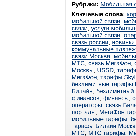
Рубрики:
Мобильная 
Ключевые слова:
ко
мобильной связи
,
моб
связи
,
услуги мобильн
мобильной связи
,
опе
связь россии
,
новинки
коммунальные платеж
связи Москва
,
мобиль
МТС
,
связь МегаФон
,
Москвы
,
USSD
,
тариф
МегаФон
,
тарифы SkyL
безлимитные тарифы 
Билайн
,
безлимитный
финансов
,
финансы
,
с
операторы
,
связь Бил
порталы
,
МегаФон та
мобильные тарифы
,
б
тарифы Билайн Москв
МТС
,
МТС тарифы
,
Ме