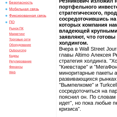
Резникович изложил 
Безопасность
портфельного инвесто
Мобильная связь
стратегического, прод
Фиксированная связь
сосредоточившись на 
ПО
которых компания нам
Рынок ПК
владеющей крупными 
Маркетинг
заявляют, что готовы
Торговые сети
холдингом.
Оборудование
Вчера в Wall Street Jo
Outsourcing
главы Altimo Алексея Р
Кадры
стратегия холдинга. "Х
Регулирование
"Киевстаре" и "МегаФо
Финансы
миноритарные пакеты а
Web
развивающихся рынках 
"Вымпелкоме" и Turkcel
сосредоточиться на па
пояснил он. По словам 
идет", но пока любые п
кризиса".