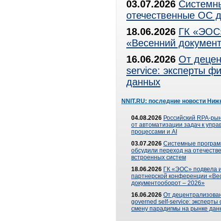
03.07.2026
Системны
отечественные ОС д
18.06.2026
ГК «ЭОС»
«Весенний документ
16.06.2026
От децен
service: эксперты 
данных
NNIT.RU: последние новости Ниж
04.08.2026
Российский RPA-рын
от автоматизации задач к упр
процессами и AI
03.07.2026
Системные програ
обсудили переход на отечеств
встроенных систем
18.06.2026
ГК «ЭОС» подвела и
партнерской конференции «Ве
документооборот – 2026»
16.06.2026
От децентрализован
governed self-service: эксперт
смену парадигмы на рынке дан