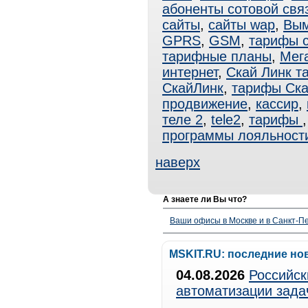
абоненты сотовой свя
сайты
,
сайты wap
,
Вы
GPRS
,
GSM
,
тарифы 
тарифные планы
,
Мег
интернет
,
Скай Линк т
СкайЛинк
,
тарифы Ск
продвижение
,
кассир
,
теле 2
,
tele2
,
тарифы
программы лояльност
наверх
А знаете ли Вы что?
Ваши офисы в Москве и в Санкт-Пе
MSKIT.RU: последние но
04.08.2026
Российск
автоматизации зада