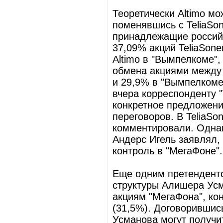
Теоретически Altimo мо
поменявшись с TeliaSon
принадлежащие российс
37,09% акций TeliaSoner
Altimo в "Вымпелкоме",
обмена акциями между 
и 29,9% в "Вымпелкоме"
вчера корреспонденту "
конкретное предложение
переговоров. В TeliaSo
комментировали. Однак
Андерс Игель заявлял,
контроль в "МегаФоне".
Еще одним претенденто
структуры Алишера Усм
акциям "МегаФона", ко
(31,5%). Договорившис
Усманова могут получи