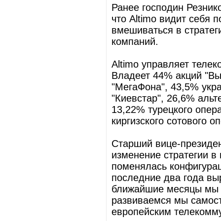
Ранее господин Резнико
что Altimo видит себя
вмешиваться в стратег
компаний.
Altimo управляет теле
Владеет 44% акций "Вы
"МегаФона", 43,5% укр
"Киевстар", 26,6% альт
13,22% турецкого опера
киргизского сотового оп
Старший вице-президен
изменение стратегии в 
поменялась конфигурац
последние два года выр
ближайшие месяцы мы 
развиваемся мы самос
европейским телекомм