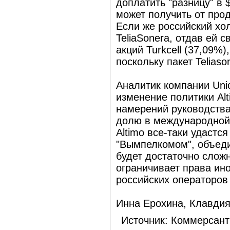
доплатить "разницу" в 
может получить от прод
Если же российский хо
TeliaSonera, отдав ей 
акций Turkcell (37,09%)
поскольку пакет Teliaso
Аналитик компании Unic
изменение политики Alt
намерений руководства
долю в международной
Altimo все-таки удастс
"Вымпелкомом", объеди
будет достаточно слож
ограничивает права ин
российских операторов
Инна Ерохина, Клавди
Источник: Коммерсант