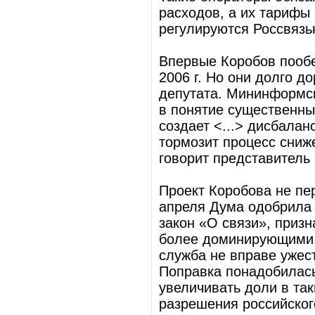
расходов, а их тарифы
регулируются Россвязь
Впервые Коробов пооб
2006 г. Но они долго 
депутата. Мининформс
в понятие существенны
создает <...> дисбалан
тормозит процесс сниж
говорит представитель
Проект Коробова не пе
апреля Дума одобрила в
закон «О связи», приз
более доминирующими. 
служба не вправе ужес
Поправка понадобилась
увеличивать доли в та
разрешения российског