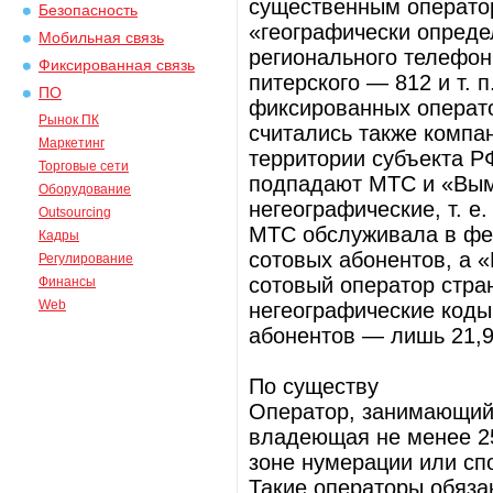
существенным оператор
Безопасность
«географически определ
Мобильная связь
регионального телефон
Фиксированная связь
питерского — 812 и т. 
ПО
фиксированных операто
Рынок ПК
считались также компа
Маркетинг
территории субъекта Р
Торговые сети
подпадают МТС и «Вым
Оборудование
негеографические, т. е
Outsourcing
МТС обслуживала в фе
Кадры
сотовых абонентов, а 
Регулирование
сотовый оператор стр
Финансы
Web
негеографические коды 
абонентов — лишь 21,
По существу
Оператор, занимающий
владеющая не менее 2
зоне нумерации или сп
Такие операторы обяза