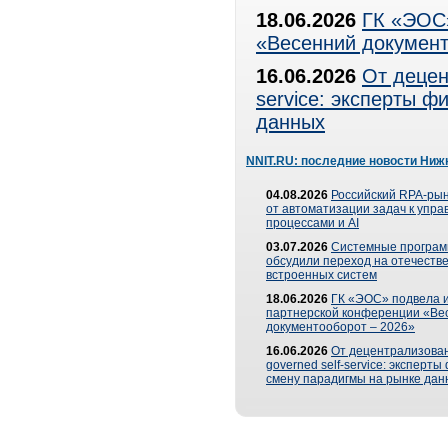
18.06.2026
ГК «ЭОС»
«Весенний документ
16.06.2026
От децен
service: эксперты 
данных
NNIT.RU: последние новости Ниж
04.08.2026
Российский RPA-рын
от автоматизации задач к упр
процессами и AI
03.07.2026
Системные програ
обсудили переход на отечеств
встроенных систем
18.06.2026
ГК «ЭОС» подвела и
партнерской конференции «Ве
документооборот – 2026»
16.06.2026
От децентрализован
governed self-service: эксперт
смену парадигмы на рынке дан