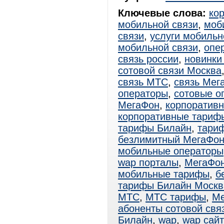
Ключевые слова:
ко
мобильной связи
,
моб
связи
,
услуги мобильн
мобильной связи
,
опе
связь россии
,
новинки
сотовой связи Москва
связь МТС
,
связь Мег
операторы
,
сотовые о
МегаФон
,
корпоратив
корпоративные тариф
тарифы Билайн
,
тари
безлимитный МегаФо
мобильные операторы
wap порталы
,
МегаФо
мобильные тарифы
,
б
тарифы Билайн Москв
МТС
,
МТС тарифы
,
Ме
абоненты сотовой свя
Билайн
,
wap
,
wap сай