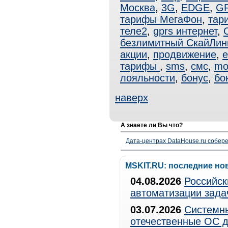
Москва
,
3G
,
EDGE
,
G
тарифы МегаФон
,
тар
теле2
,
gprs интернет
,
безлимитный СкайЛин
акции
,
продвижение
,
e
тарифы
,
sms
,
смс
,
mo
лояльности
,
бонус
,
бо
наверх
А знаете ли Вы что?
Дата-центрах DataHouse.ru собер
MSKIT.RU: последние но
04.08.2026
Российск
автоматизации зада
03.07.2026
Системны
отечественные ОС д