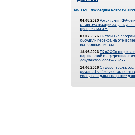
NNIT.RU: последние новости Ниж
04.08.2026
Российский RPA-рын
от автоматизации задач к упр
процессами и AI
03.07.2026
Системные програ
обсудили переход на отечеств
встроенных систем
18.06.2026
ГК «ЭОС» подвела и
партнерской конференции «Ве
документооборот – 2026»
16.06.2026
От децентрализован
governed self-service: эксперт
смену парадигмы на рынке дан