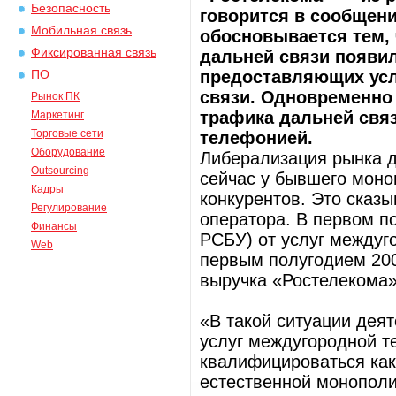
Безопасность
говорится в сообщени
Мобильная связь
обосновывается тем, 
Фиксированная связь
дальней связи появил
предоставляющих усл
ПО
связи. Одновременно
Рынок ПК
трафика дальней связ
Маркетинг
Торговые сети
телефонией.
Оборудование
Либерализация рынка д
Outsourcing
сейчас у бывшего моно
Кадры
конкурентов. Это сказ
Регулирование
оператора. В первом по
Финансы
РСБУ) от услуг междуг
Web
первым полугодием 2007
выручка «Ростелекома»
«В такой ситуации де
услуг междугородной т
квалифицироваться как
естественной монополи