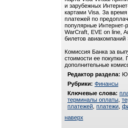
и зарубежных Интернет
картами Visa. За врем
платежей по предоплаче
популярные Интернет-ре
WarCraft, EVE on line, 
билетов авиакомпаний
Комиссия Банка за вып
стоимости ее покупки.
дополнительные комисс
Редактор раздела:
Юр
Рубрики:
Финансы
Ключевые слова:
пл
терминалы оплаты
,
те
платежей
,
платежи
,
ф
наверх