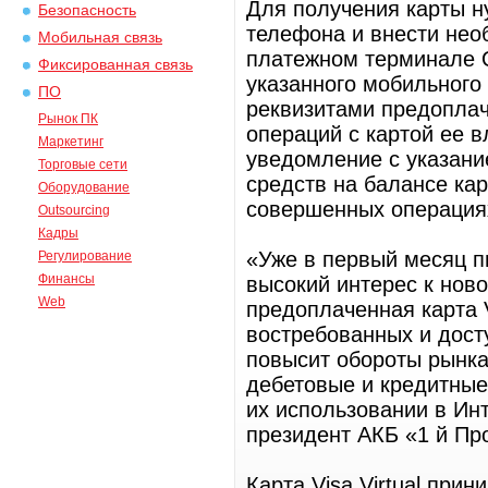
Для получения карты н
Безопасность
телефона и внести не
Мобильная связь
платежном терминале Q
Фиксированная связь
указанного мобильного
ПО
реквизитами предоплаче
Рынок ПК
операций с картой ее 
Маркетинг
уведомление с указани
Торговые сети
средств на балансе ка
Оборудование
совершенных операциях 
Outsourcing
Кадры
«Уже в первый месяц п
Регулирование
Финансы
высокий интерес к нов
Web
предоплаченная карта V
востребованных и дост
повысит обороты рынка
дебетовые и кредитные
их использовании в Ин
президент АКБ «1 й П
Карта Visa Virtual при