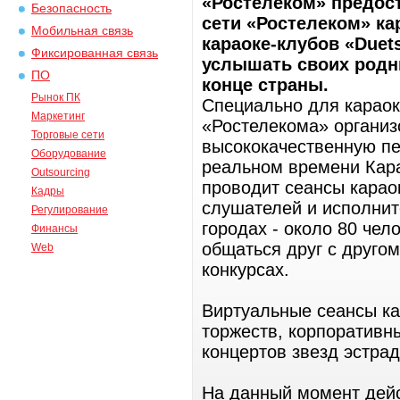
«Ростелеком» предост
Безопасность
сети «Ростелеком» ка
Мобильная связь
караоке-клубов «Duets
Фиксированная связь
услышать своих родны
ПО
конце страны.
Рынок ПК
Специально для караок
Маркетинг
«Ростелекома» организ
Торговые сети
высококачественную пе
Оборудование
реальном времени Кара
Outsourcing
проводит сеансы караок
Кадры
слушателей и исполнит
Регулирование
городах - около 80 чел
Финансы
общаться друг с другом
Web
конкурсах.
Виртуальные сеансы к
торжеств, корпоративн
концертов звезд эстра
На данный момент дейс