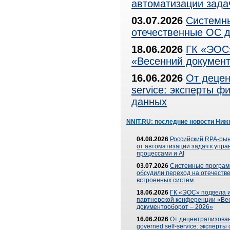
автоматизации зада
03.07.2026
Системны
отечественные ОС д
18.06.2026
ГК «ЭОС»
«Весенний документ
16.06.2026
От децен
service: эксперты 
данных
NNIT.RU: последние новости Ниж
04.08.2026
Российский RPA-рын
от автоматизации задач к упр
процессами и AI
03.07.2026
Системные програ
обсудили переход на отечеств
встроенных систем
18.06.2026
ГК «ЭОС» подвела и
партнерской конференции «Ве
документооборот – 2026»
16.06.2026
От децентрализован
governed self-service: эксперт