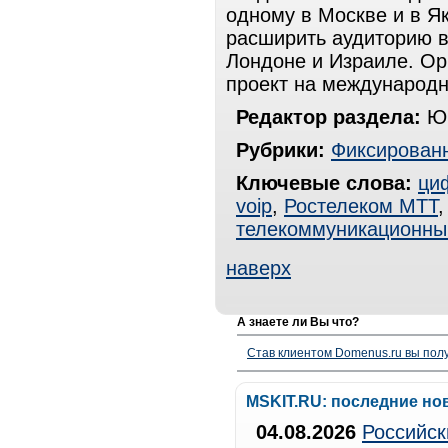
одному в Москве и в Я
расширить аудиторию в
Лондоне и Израиле. Ор
проект на международ
Редактор раздела:
Юр
Рубрики:
Фиксированн
Ключевые слова:
ци
voip
,
Ростелеком МТТ
телекоммуникационны
наверх
А знаете ли Вы что?
Став клиентом Domenus.ru вы п
MSKIT.RU: последние но
04.08.2026
Российск