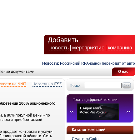
Добавить
новость
мероприятие
компанию
Новости:
Российский RPA-рынок переходит от автомати
ление документами
О нас
овости на NNIT
Новости на ITSZ
Поиск:
Тесты цифровой техники
обретении 100% акционерного
, а 80% покупной цены - по
ельности приобретаемой
Каталог компаний
 продает контракты и услуги
 Ленинградской области. Сеть
СмартексСофт