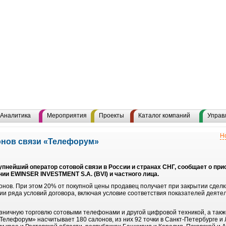
Аналитика
Мероприятия
Проекты
Каталог компаний
Управ
Н
онов связи «Телефорум»
нейший оператор сотовой связи в России и странах СНГ, сообщает о при
ии EWINSER INVESTMENT S.A. (BVI) и частного лица.
нов. При этом 20% от покупной цены продавец получает при закрытии сделки
ии ряда условий договора, включая условие соответствия показателей деят
ничную торговлю сотовыми телефонами и другой цифровой техникой, а также
«Телефорум» насчитывает 180 салонов, из них 92 точки в Санкт-Петербурге и