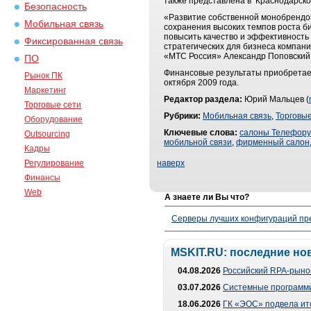
также представлена в Краснодарском
Безопасность
«Развитие собственной монобрендо
Мобильная связь
сохранения высоких темпов роста 
повысить качество и эффективность
Фиксированная связь
стратегических для бизнеса компани
«МТС Россия» Александр Поповский
ПО
Финансовые результаты приобретае
Рынок ПК
октября 2009 года.
Маркетинг
Редактор раздела:
Юрий Мальцев (
Торговые сети
Рубрики:
Мобильная связь
,
Торговые
Оборудование
Ключевые слова:
салоны Телефор
Outsourcing
мобильной связи
,
фирменный салон
Кадры
Регулирование
наверх
Финансы
Web
А знаете ли Вы что?
Серверы лучших конфигураций пре
MSKIT.RU: последние но
04.08.2026
Российский RPA-рынок
03.07.2026
Системные программи
18.06.2026
ГК «ЭОС» подвела ит