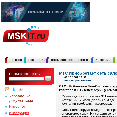
Новости
Новости 2.0
Тесты цифровой техники
Интервью
МТС приобретает сеть сал
Подписка на новости:
08.10.2009 15:35
версия для печати
ОАО «Мобильные ТелеСистемы», круп
капитала ЗАО «Телефорум» у компан
Управление
Сумма сделки составляет $11 миллио
документами
истечении 12 месяцев при соблюден
компании требованиям договора.
Интернет
Сеть «Телефорум» осуществляет роз
Интеграция
операторов связи. На сегодня сеть 