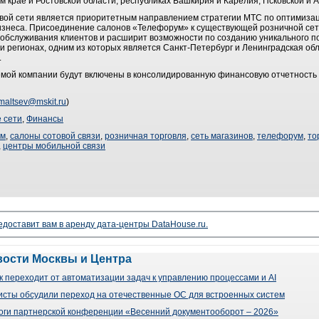
 крае и Ростовской области, республиках Башкирия и Карелия, Псковской и 
вой сети является приоритетным направлением стратегии МТС по оптимизац
бизнеса. Присоединение салонов «Телефорум» к существующей розничной се
 обслуживания клиентов и расширит возможности по созданию уникального п
и регионах, одним из которых является Санкт-Петербург и Ленинградская обл
.
мой компании будут включены в консолидированную финансовую отчетность
maltsev@mskit.ru
)
 сети
,
Финансы
ум
,
салоны сотовой связи
,
розничная торговля
,
сеть магазинов
,
телефорум
,
то
,
центры мобильной связи
доставит вам в аренду дата-центры DataHouse.ru.
вости Москвы и Центра
 переходит от автоматизации задач к управлению процессами и AI
сты обсудили переход на отечественные ОС для встроенных систем
оги партнерской конференции «Весенний документооборот – 2026»