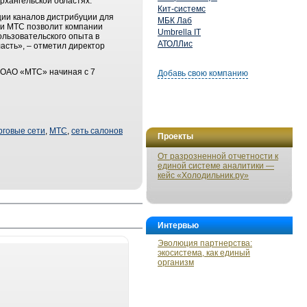
Архангельской областях.
Кит-системс
ии каналов дистрибуции для
МБК Лаб
ти МТС позволит компании
Umbrella IT
ользовательского опыта в
АТОЛЛис
асть», – отметил директор
 ОАО «МТС» начиная с 7
Добавь свою компанию
рговые сети
,
МТС
,
сеть салонов
Проекты
От разрозненной отчетности к
единой системе аналитики —
кейс «Холодильник.ру»
Интервью
Эволюция партнерства:
экосистема, как единый
организм