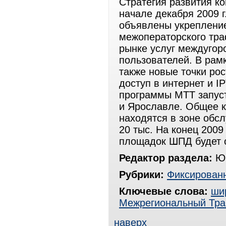
Стратегия развития ко
начале декабря 2009 
объявлены укрепление
межоператорского тра
рынке услуг междугор
пользователей. В рам
также новые точки рос
доступ в интернет и I
программы МТТ запуст
и Ярославле. Общее к
находятся в зоне обс
20 тыс. На конец 2009 
площадок ШПД будет о
Редактор раздела:
Юр
Рубрики:
Фиксированн
Ключевые слова:
ши
Межрегиональный Тра
наверх