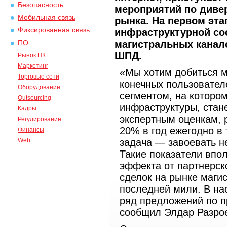
Безопасность
мероприятий по диве
Мобильная связь
рынка. На первом эта
Фиксированная связь
инфраструктурной сос
магистральных канало
ПО
ШПД.
Рынок ПК
Маркетинг
«Мы хотим добиться м
Торговые сети
конечных пользовател
Оборудование
сегментом, на которо
Outsourcing
инфраструктуры, стан
Кадры
экспертным оценкам, 
Регулирование
20% в год ежегодно в 
Финансы
Web
задача — завоевать н
Такие показатели впол
эффекта от партнерск
сделок на рынке маги
последней мили. В н
ряд предложений по п
сообщил Элдар Разро