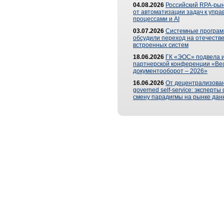
04.08.2026
Российский RPA-рын
от автоматизации задач к упр
процессами и AI
03.07.2026
Системные програ
обсудили переход на отечеств
встроенных систем
18.06.2026
ГК «ЭОС» подвела и
партнерской конференции «Ве
документооборот – 2026»
16.06.2026
От децентрализован
governed self-service: эксперт
смену парадигмы на рынке дан