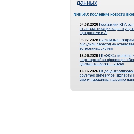
данных
NNIT.RU: последние новости Ниж
04.08.2026
Российский RPA-рын
от автоматизации задач к упр
процессами и AI
03.07.2026
Системные програ
обсудили переход на отечеств
встроенных систем
18.06.2026
ГК «ЭОС» подвела и
партнерской конференции «Ве
документооборот – 2026»
16.06.2026
От децентрализован
governed self-service: эксперт
смену парадигмы на рынке дан