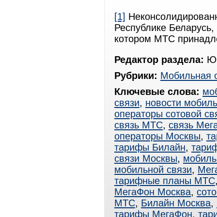
[1]
Неконсолидированн
Республике Беларусь
котором МТС принадл
Редактор раздела:
Юр
Рубрики:
Мобильная 
Ключевые слова:
мо
связи
,
новости мобиль
операторы сотовой св
связь МТС
,
связь Мег
операторы Москвы
,
т
тарифы Билайн
,
тари
связи Москвы
,
мобиль
мобильной связи
,
Мег
тарифные планы МТС
МегаФон Москва
,
сото
МТС
,
Билайн Москва
,
тарифы МегаФон
,
тар