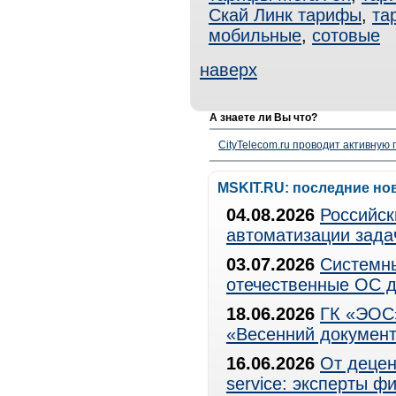
Скай Линк тарифы
,
та
мобильные
,
сотовые
наверх
А знаете ли Вы что?
CityTelecom.ru проводит активную
MSKIT.RU: последние но
04.08.2026
Российск
автоматизации зада
03.07.2026
Системны
отечественные ОС д
18.06.2026
ГК «ЭОС»
«Весенний документ
16.06.2026
От децен
service: эксперты 