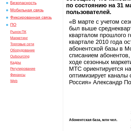
Безопасность
по состоянию на 31 м
Мобильная связь
пользователей.
Фиксированная связь
«В марте с учетом се
ПО
был выше среднекварт
Рынок ПК
кварталом прошлого г
Маркетинг
квартале 2010 года о
Торговые сети
абонентской базы в М
Оборудование
списанием абонентов,
Outsourcing
ходе сезонных маркет
Кадры
МТС ориентируется на
Регулирование
оптимизирует каналы 
Финансы
Web
Россия» Александр По
Абонентская
база
,
млн
чел.